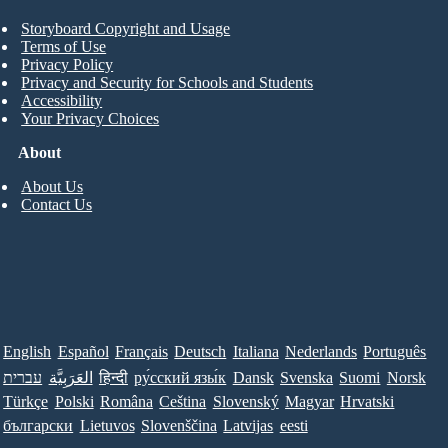
Storyboard Copyright and Usage
Terms of Use
Privacy Policy
Privacy and Security for Schools and Students
Accessibility
Your Privacy Choices
About
About Us
Contact Us
English
Español
Français
Deutsch
Italiana
Nederlands
Português
עברית
العَرَبِيَّة
हिन्दी
ру́сский язы́к
Dansk
Svenska
Suomi
Norsk
Türkçe
Polski
Româna
Ceština
Slovenský
Magyar
Hrvatski
български
Lietuvos
Slovenščina
Latvijas
eesti