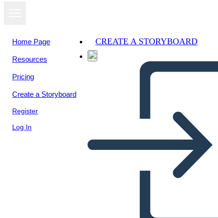
CREATE A STORYBOARD
Home Page
Resources
View as
Pricing
slideshow
Create a Storyboard
Register
Log In
Šablona Textových Připojení