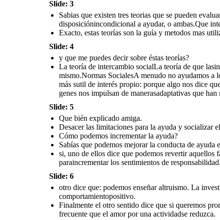
Slide: 3
Finalmente el otro sentido dice que si
queremos promover
el comportamiento
altruista, deberíamos recordar el
efecto
Sabias que existen tres teorias que se pueden eva
de sobrejustificación: cuando obligamos
a hacer
buenas obras, es frecuente que el
amor por una actividad
se reduzca.
disposiciónincondicional a ayudar, o ambas.Que inte
Exacto, estas teorías son la guía y metodos mas utili
Slide: 4
A mi de igual
Me encanto
manera,chau amiga
poder hablar
cuidate!
contigo hoy
y que me puedes decir sobre éstas teorías?
La teoría de intercambio socialLa teoría de que la
mismo.Normas SocialesA menudo no ayudamos a los 
más sutil de interés propio: porque algo nos dice qu
genes nos impulsan de manerasadaptativas que han 
Slide: 5
Que bién explicado amiga.
Desacer las limitaciones para la ayuda y socializar e
Cómo podemos incrementar la ayuda?
Sabías que podemos mejorar la conducta de ayuda en
si, uno de ellos dice que podemos revertir aquellos
paraincrementar los sentimientos de responsabilidad
Slide: 6
otro dice que: podemos enseñar altruismo. La invest
comportamientopositivo.
Finalmente el otro sentido dice que si queremos pro
frecuente que el amor por una actividadse reduzca.