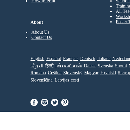
How to Print
School 
Trainin
All Tea
Worksh
Poster 
About
About Us
Contact Us
English
Español
Français
Deutsch
Italiana
Nederlan
العَرَبِيَّة
हिन्दी
ру́сский язы́к
Dansk
Svenska
Suomi
Româna
Ceština
Slovenský
Magyar
Hrvatski
бълга
Slovenščina
Latvijas
eesti