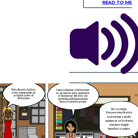
READ TO ME
Sabias que existen tres teorias que
se pueden evaluar según los modos
en
que caracterizan el
comportamiento PROSOCIAL con
base
en un intercambio que espera
retribución, disposición
incondicional
a ayudar, o ambas.
ga,
Que interesante verdad?,ya que estas
truista
dos ramos estudian el
comportamiento de nosotros en si y
ayuda,
resaltan mucho nuestras cualidades
 ofrezca
ngún
ambio.
Exacto, estas teorías son
la guía y metodos mas
utilizados en la
actualidad por nosotros
,los psicologos ,jajaja
Hola Beatriz Galicia,
Como sabemos
el Altruismo
estoy comprando un
es un motivo para aumentar
articulo sobre el
el bienestar del otro sin
Altruismo
consideraciónconsciente
hacia el interés propio
otro dice que:
podemos enseñar
altruismo. La investigación
sobre las
representaciones televisivas de modelos
Desacer las
prosociales
evidencia el poder del medio
limitaciones para
Asi es amiga,
para enseñar comportamiento
positivo.
la ayuda y
Una persona
altruista
socializar el
altruismo
se preocupa y ayuda,
Finalmente el otro sentido dice que si
queremos promover
el comportamiento
aunque no se le ofrezca
altruista, deberíamos recordar el
efecto
de sobrejustificación: cuando obligamos
ni
espere ningún
a hacer
buenas obras, es frecuente que el
amor por una actividad
se reduzca.
beneficio a cambio.
n