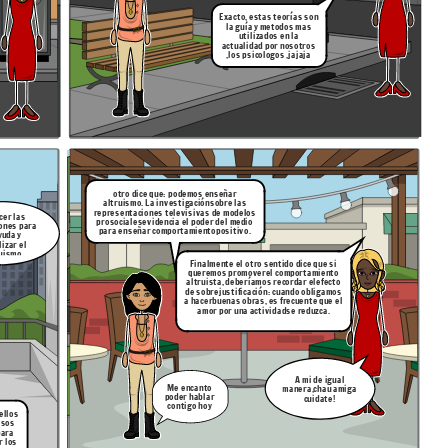
Exacto, estas teorías son
la guía y metodos mas
utilizados en la
actualidad por nosotros
,los psicologos ,jajaja
otro dice que:
podemos enseñar
altruismo. La investigación
sobre las
representaciones televisivas de modelos
cer las
prosociales
evidencia el poder del medio
iones para
para enseñar comportamiento
positivo.
yuda y
lizar el
ruismo
Finalmente el otro sentido dice que si
queremos promover
el comportamiento
altruista, deberíamos recordar el
efecto
de sobrejustificación: cuando obligamos
a hacer
buenas obras, es frecuente que el
amor por una actividad
se reduzca.
A mi de igual
Me encanto
manera,chau amiga
poder hablar
cuidate!
contigo hoy
ellos
asos
para
r los