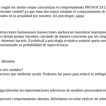
luar según los modos enque caracterizan el comportamiento PROSOCIAL 
resante verdad?,ya que estas dos ramos estudian el comportamiento de 
zados en la actualidad por nosotros ,los psicologos ,jajaja
sinteracciones humanasson transacciones quebuscan maximizar laspropia
demás porque hayamos calculado de manera consciente que tal comport
e debemos hacerlo..EvolutivaLa psicología evolutiva sostiene quela esen
maximizado su probabilidad de supervivencia.
l altruismo
 tres sentidos?
 factores que inhibenla ayuda. Podemos dar pasos para reducir la ambig
.
igaciónsobre las representaciones televisivas de modelos prosocialesev
moverel comportamiento altruista, deberíamos recordar elefecto de sobr