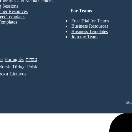
Libraries and Media Centers
g Sessions
For Teams
cher Resources
eet Templates
Free Trial for Teams
Templates
Business Resources
Business Templates
Join my Team
ds
Português
עברית
Norsk
Türkçe
Polski
рски
Lietuvos
Sto