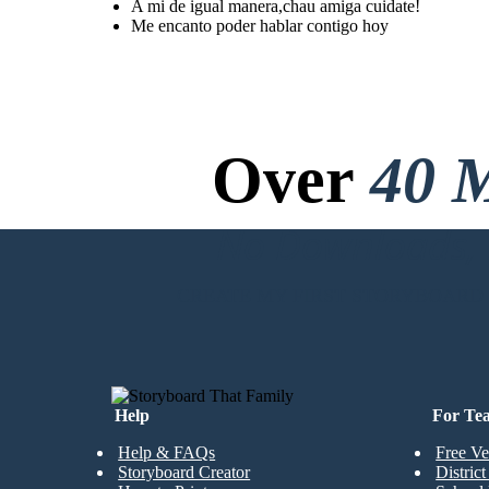
A mi de igual manera,chau amiga cuidate!
Me encanto poder hablar contigo hoy
Over
40 M
No Downloads, N
CREATE MY FIRST STORYBOARD
Help
For Te
Help & FAQs
Free Ve
Storyboard Creator
Distric