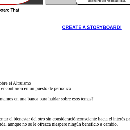
sentimientos de responsabilidad.
amor por una actividad
se reduzca.
ropios en Storyboard That
n
s
A mi de igual
Me encanto
manera,chau amiga
poder hablar
cuidate!
contigo hoy
evertir aquellos
demos dar pasos
CREATE A STORYBOARD!
a urgencia, para
a
incrementar los
bilidad.
que si
miento
l
efecto
ligamos
e que el
zca.
obre el Altruismo
de igual
 encontraron en un puesto de periodico
chau amiga
idate!
entamos en una banca para hablar sobre esos temas?
r el bienestar del otro sin consideraciónconsciente hacia el interés p
uda, aunque no se le ofrezca niespere ningún beneficio a cambio.