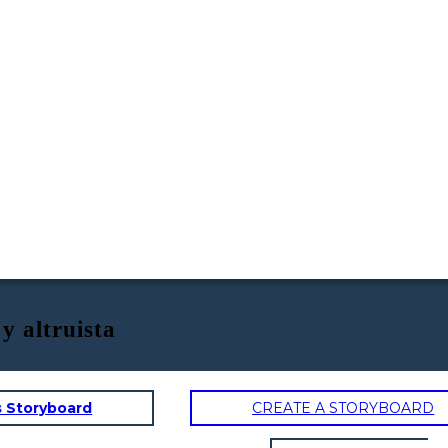
y altruista
s Storyboard
CREATE A STORYBOARD