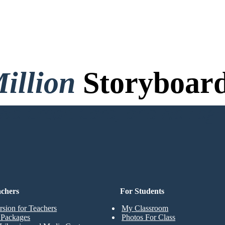
illion
Storyboard
o Credit Card, and No Logi
achers
For Students
rsion for Teachers
My Classroom
t Packages
Photos For Class