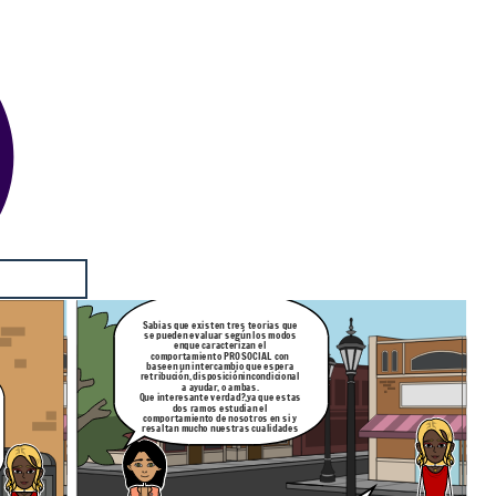
Sabias que existen tres teorias que
se pueden evaluar según los modos
en
que caracterizan el
comportamiento PROSOCIAL con
base
en un intercambio que espera
retribución, disposición
incondicional
a ayudar, o ambas.
Que interesante verdad?,ya que estas
dos ramos estudian el
comportamiento de nosotros en si y
resaltan mucho nuestras cualidades