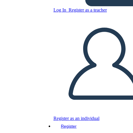
Log In
Register as a teacher
HISTORIETA
Copy this Storyboard
CREATE A STORYBOARD
PLAY SLIDESHOW
READ TO ME
Register as an individual
Register