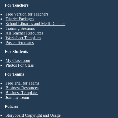
For Teachers
Free Version for Teachers
District Packages
School Libraries and Media Centers
Training Sessions
All Teacher Resources
Worksheet Templates
Poster Templates
For Students
My Classroom
Photos For Class
For Teams
Free Trial for Teams
Business Resources
Business Templates
Join my Team
Policies
Storyboard Copyright and Usage