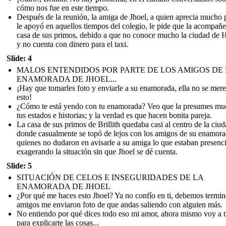
cómo nos fue en este tiempo.
Después de la reunión, la amiga de Jhoel, a quien aprecia mucho
le apoyó en aquellos tiempos del colegio, le pide que la acompañe
casa de sus primos, debido a que no conoce mucho la ciudad de 
y no cuenta con dinero para el taxi.
Slide: 4
MALOS ENTENDIDOS POR PARTE DE LOS AMIGOS DE
ENAMORADA DE JHOEL...
¡Hay que tomarles foto y enviarle a su enamorada, ella no se mer
esto!
¿Cómo te está yendo con tu enamorada? Veo que la presumes mu
tus estados e historias; y la verdad es que hacen bonita pareja.
La casa de sus primos de Brillith quedaba casi al centro de la ciud
donde casualmente se topó de lejos con los amigos de su enamora
quienes no dudaron en avisarle a su amiga lo que estaban presenc
exagerando la situación sin que Jhoel se dé cuenta.
Slide: 5
SITUACIÓN DE CELOS E INSEGURIDADES DE LA
ENAMORADA DE JHOEL
¿Por qué me haces esto Jhoel? Ya no confío en ti, debemos termin
amigos me enviaron foto de que andas saliendo con alguien más.
No entiendo por qué dices todo eso mi amor, ahora mismo voy a t
para explicarte las cosas...