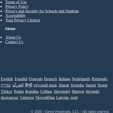
Terms of Use
Privacy Policy
Privacy and Security for Schools and Students
Accessibility
Your Privacy Choices
About
About Us
Contact Us
English
Español
Français
Deutsch
Italiana
Nederlands
Português
עברית
العَرَبِيَّة
हिन्दी
ру́сский язы́к
Dansk
Svenska
Suomi
Norsk
Türkçe
Polski
Româna
Ceština
Slovenský
Magyar
Hrvatski
български
Lietuvos
Slovenščina
Latvijas
eesti
© 2026 - Clever Prototypes, LLC - All rights reserved.