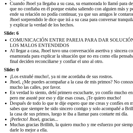
Cuando Jhoel ya llegaba a su casa, su enamorada lo llamó para de
que no confiaba en él porque estaba saliendo con alguien más y p
ende su relación no podía continuar, ya que sus amigos le contaro
Jhoel sorprendido le dice que irá a su casa para conversar tranqui
y explicar la verdad de los hechos.
Slide: 6
COMUNICACIÓN ENTRE PAREJA PARA DAR SOLUCIÓN
LOS MALOS ENTENDIDOS
Al llegar a casa, Jhoel tuvo una conversación asertiva y sincera c
enamorada para explicar la situación que no era como ella pensaba
final deciden reconciliarse y confiar el uno al otro.
Slide: 0
¡Los extrañé mucho!, ya ni me acordaba de sus rostros.
Jhoel, ¿Me puedes acompañar a la casa de mis primos? No conoz
mucho las calles, por favor.
En verdad lo siento, debí primero escucharte, yo confío mucho en 
pero me asusté por eso y dije esas cosas, ¡Te quiero mucho!
Después de todo lo que te dije espero que me creas y confíes en m
sabes que siempre he sido sincero contigo y solo acompañé a Brill
la casa de sus primos, luego te iba a llamar para contarte mi día.
¡Perfecto! Jhoel, gracias...
Muchas gracias Brillith, la quiero mucho y me esfuerzo por siemp
darle lo mejor a ella.