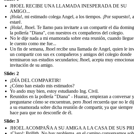
JHOEL RECIBE UNA LLAMADA INESPERADA DE SU
AMIGO...
¡Hola!, mi estimado colega Angel, a los tiempos. ¡Por supuesto!, 
estaré.
¡Hola!, Jhoel. Te llamo para invitarte a un compartir el dia domin
la pollería "Diana", con nuestros ex compañeros del colegio.
No le dije nada a mi enamorada sobre esta reunión, cuando llegue
le cuento como me fue...
Un fin de semana, Jhoel recibe una llamada de Angel, quien le inv
un compartir con sus ex compañeros y amigos del colegio donde
terminaron sus estudios secundarios; Jhoel, acepta muy emociona
invitación de su amigo.
Slide: 2
¡DÍA DEL COMPARTIR!
¿Cómo han estado mis estimados?
Yo ando muy bien, estoy estudiando Ing. Civil.
Reunidos en la pollería "Diana" - Huaraz, empiezan a conversar y
preguntarse cómo se encuentran, pero Jhoel recuerda que no le di
a su enamorada sobre dicha reunión de compartir, ya que siempre 
hace para que no desconfíe de él.
Slide: 3
JHOEL ACOMPAÑA A SU AMIGA A LA CASA DE SUS PR
¡Claro!; Brillith. No hay problema, en el camino conversamos sob