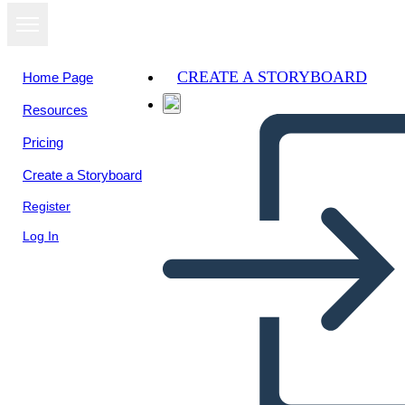
CREATE A STORYBOARD
Home Page
Resources
View as
Pricing
slideshow
Create a Storyboard
Register
Log In