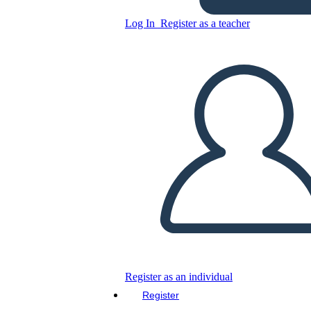
a
Log In
Register as a teacher
Copy this Storyboard
CREATE A STORYBOARD
PLAY SLIDESHOW
READ TO ME
Register as an individual
Register