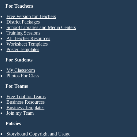
For Teachers
Free Version for Teachers
District Packages
School Libraries and Media Centers
Training Sessions
All Teacher Resources
Worksheet Templates
Poster Templates
For Students
My Classroom
Photos For Class
For Teams
Free Trial for Teams
Business Resources
Business Templates
Join my Team
Policies
Storyboard Copyright and Usage