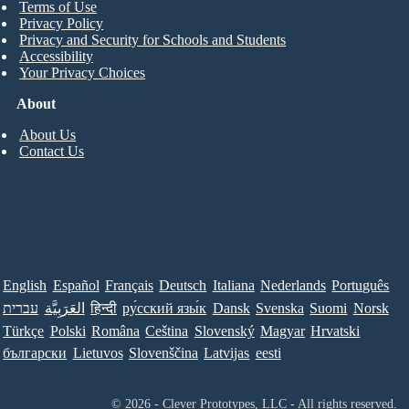
Terms of Use
Privacy Policy
Privacy and Security for Schools and Students
Accessibility
Your Privacy Choices
About
About Us
Contact Us
English
Español
Français
Deutsch
Italiana
Nederlands
Português
עברית
العَرَبِيَّة
हिन्दी
ру́сский язы́к
Dansk
Svenska
Suomi
Norsk
Türkçe
Polski
Româna
Ceština
Slovenský
Magyar
Hrvatski
български
Lietuvos
Slovenščina
Latvijas
eesti
© 2026 - Clever Prototypes, LLC - All rights reserved.