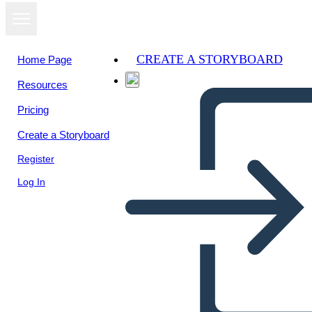
CREATE A STORYBOARD
Home Page
Resources
View as
Pricing
slideshow
Create a Storyboard
Register
Log In