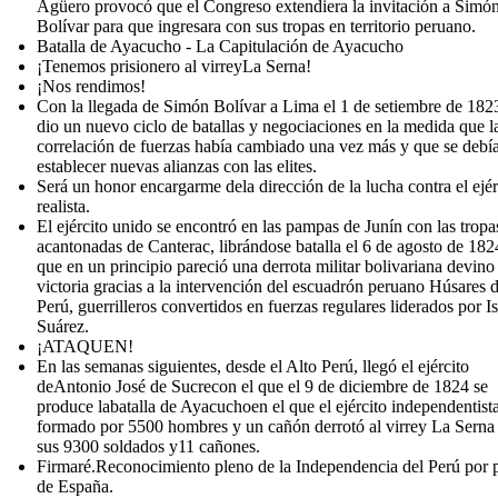
Agüero provocó que el Congreso extendiera la invitación a Simó
Bolívar para que ingresara con sus tropas en territorio peruano.
Batalla de Ayacucho - La Capitulación de Ayacucho
¡Tenemos prisionero al virreyLa Serna!
¡Nos rendimos!
Con la llegada de Simón Bolívar a Lima el 1 de setiembre de 182
dio un nuevo ciclo de batallas y negociaciones en la medida que l
correlación de fuerzas había cambiado una vez más y que se debí
establecer nuevas alianzas con las elites.
Será un honor encargarme dela dirección de la lucha contra el ejér
realista.
El ejército unido se encontró en las pampas de Junín con las tropa
acantonadas de Canterac, librándose batalla el 6 de agosto de 18
que en un principio pareció una derrota militar bolivariana devino
victoria gracias a la intervención del escuadrón peruano Húsares d
Perú, guerrilleros convertidos en fuerzas regulares liderados por I
Suárez.
¡ATAQUEN!
En las semanas siguientes, desde el Alto Perú, llegó el ejército
deAntonio José de Sucrecon el que el 9 de diciembre de 1824 se
produce labatalla de Ayacuchoen el que el ejército independentist
formado por 5500 hombres y un cañón derrotó al virrey La Serna
sus 9300 soldados y11 cañones.
Firmaré.Reconocimiento pleno de la Independencia del Perú por p
de España.