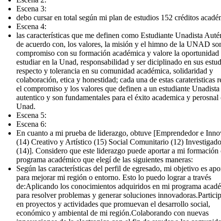
Escena 3:
debo cursar en total según mi plan de estudios 152 créditos acadé
Escena 4:
las características que me definen como Estudiante Unadista Auté
de acuerdo con, los valores, la misión y el himno de la UNAD so
compromiso con su formación académica y valore la oportunidad
estudiar en la Unad, responsabilidad y ser diciplinado en sus estud
respecto y tolerancia en su comunidad académica, solidaridad y
colaboración, etica y honestidad; cada una de estas carateristicas r
el compromiso y los valores que definen a un estudiante Unadista
autentico y son fundamentales para el éxito academica y perosnal 
Unad.
Escena 5:
Escena 6:
En cuanto a mi prueba de liderazgo, obtuve [Emprendedor e Inn
(14) Creativo y Artístico (15) Social Comunitario (12) Investigado
(14)]. Considero que este liderazgo puede aportar a mi formación 
programa académico que elegí de las siguientes maneras:
Según las características del perfil de egresado, mi objetivo es apo
para mejorar mi región o entorno. Esto lo puedo lograr a través
de:Aplicando los conocimientos adquiridos en mi programa acad
para resolver problemas y generar soluciones innovadoras.Partici
en proyectos y actividades que promuevan el desarrollo social,
económico y ambiental de mi región.Colaborando con nuevas