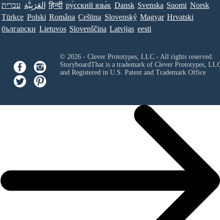
עברית
العَرَبِيَّة
हिन्दी
ру́сский язы́к
Dansk
Svenska
Suomi
Norsk
Türkçe
Polski
Româna
Ceština
Slovenský
Magyar
Hrvatski
български
Lietuvos
Slovenščina
Latvijas
eesti
© 2026 - Clever Prototypes, LLC - All rights reserved.
StoryboardThat is a trademark of Clever Prototypes, LL
and Registered in U.S. Patent and Trademark Office