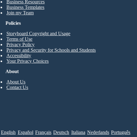
Business Resources
Business Templates
Join my Team
Policies
Storyboard Copyright and Usage
Terms of Use
Privacy Policy
Privacy and Security for Schools and Students
Accessibility
Your Privacy Choices
About
About Us
Contact Us
English
Español
Français
Deutsch
Italiana
Nederlands
Português