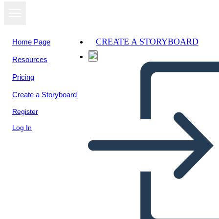
CREATE A STORYBOARD
Home Page
Resources
View as
Pricing
slideshow
Create a Storyboard
Register
Log In
Untitled Storyboard