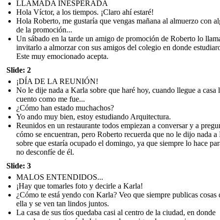
LLAMADA INESPERADA
Hola Víctor, a los tiempos. ¡Claro ahí estaré!
Hola Roberto, me gustaría que vengas mañana al almuerzo con a
de la promoción...
Un sábado en la tarde un amigo de promoción de Roberto lo llam
invitarlo a almorzar con sus amigos del colegio en donde estudiar
Este muy emocionado acepta.
Slide: 2
¡DÍA DE LA REUNIÓN!
No le dije nada a Karla sobre que haré hoy, cuando llegue a casa 
cuento como me fue...
¿Cómo han estado muchachos?
Yo ando muy bien, estoy estudiando Arquitectura.
Reunidos en un restaurante todos empiezan a conversar y a pregu
cómo se encuentran, pero Roberto recuerda que no le dijo nada a
sobre que estaría ocupado el domingo, ya que siempre lo hace pa
no desconfíe de él.
Slide: 3
MALOS ENTENDIDOS...
¡Hay que tomarles foto y decirle a Karla!
¿Cómo te está yendo con Karla? Veo que siempre publicas cosas 
ella y se ven tan lindos juntos.
La casa de sus tíos quedaba casi al centro de la ciudad, en donde