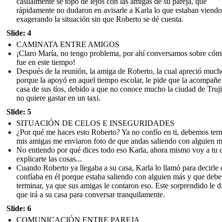
casualmente se topó de lejos con las amigas de su pareja, que
rápidamente no dudaron en avisarle a Karla lo que estaban viendo
exagerando la situación sin que Roberto se dé cuenta.
Slide: 4
CAMINATA ENTRE AMIGOS
¡Claro María, no tengo problema, por ahí conversamos sobre cóm
fue en este tiempo!
Después de la reunión, la amiga de Roberto, la cual apreció much
porque la apoyó en aquel tiempo escolar, le pide que la acompañe 
casa de sus tíos, debido a que no conoce mucho la ciudad de Truji
no quiere gastar en un taxi.
Slide: 5
SITUACIÓN DE CELOS E INSEGURIDADES
¿Por qué me haces esto Roberto? Ya no confío en ti, debemos term
mis amigas me enviaron foto de que andas saliendo con alguien m
No entiendo por qué dices todo eso Karla, ahora mismo voy a tu 
explicarte las cosas...
Cuando Roberto ya llegaba a su casa, Karla lo llamó para decirle
confíaba en él porque estaba saliendo con alguien más y que deb
terminar, ya que sus amigas le contaron eso. Este sorprendido le d
que irá a su casa para conversar tranquilamente.
Slide: 6
COMUNICACIÓN ENTRE PAREJA