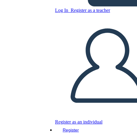
Untitled Storyboard
Log In
Register as a teacher
Copy this Storyboard
CREATE A STORYBOARD
PLAY SLIDESHOW
READ TO ME
Register as an individual
Register