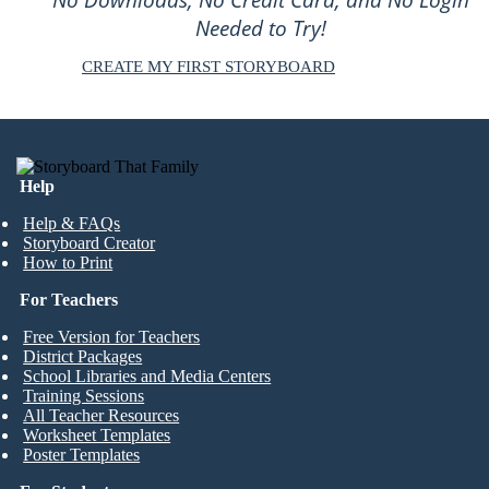
No Downloads, No Credit Card, and No Login
Needed to Try!
CREATE MY FIRST STORYBOARD
Help
Help & FAQs
Storyboard Creator
How to Print
For Teachers
Free Version for Teachers
District Packages
School Libraries and Media Centers
Training Sessions
All Teacher Resources
Worksheet Templates
Poster Templates