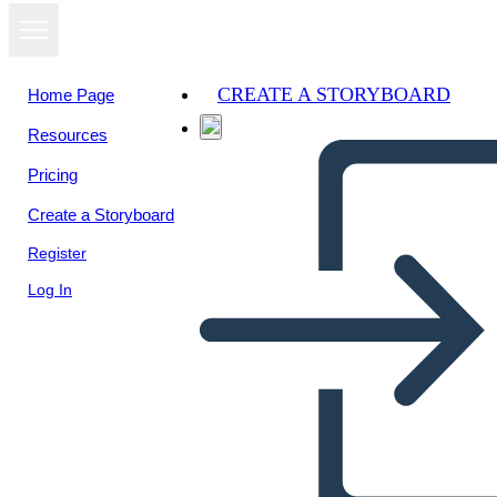
CREATE A STORYBOARD
Home Page
Resources
View as
Pricing
slideshow
Create a Storyboard
Register
Log In