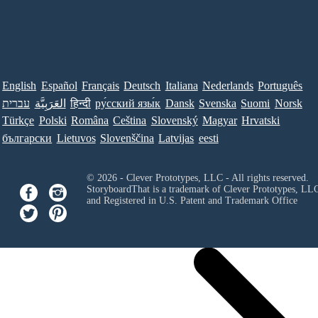
English
Español
Français
Deutsch
Italiana
Nederlands
Português
עברית
العَرَبِيَّة
हिन्दी
ру́сский язы́к
Dansk
Svenska
Suomi
Norsk
Türkçe
Polski
Româna
Ceština
Slovenský
Magyar
Hrvatski
български
Lietuvos
Slovenščina
Latvijas
eesti
© 2026 - Clever Prototypes, LLC - All rights reserved.
StoryboardThat is a trademark of Clever Prototypes, LL
and Registered in U.S. Patent and Trademark Office