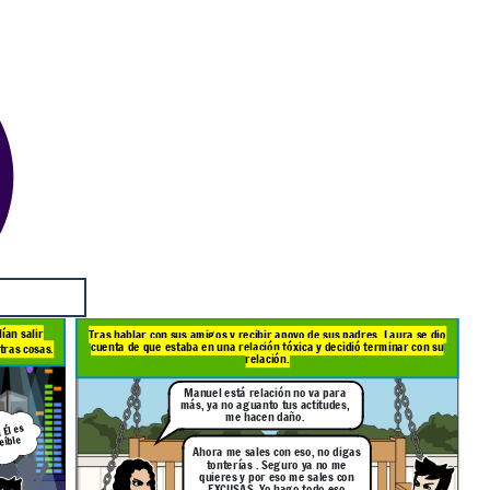
do era genial, solían salir
Tras hablar con sus amigos y recibir apoyo de sus padres, Laura se dio
cuenta de que estaba en una relación tóxica y decidió terminar con su
otras cosas.
relación.
Manuel está relación no va para
más, ya no aguanto tus actitudes,
me hacen daño.
 Él es
eíble
Ahora me sales con eso, no digas
tonterías . Seguro ya no me
quieres y por eso me sales con
EXCUSAS. Yo hago todo eso