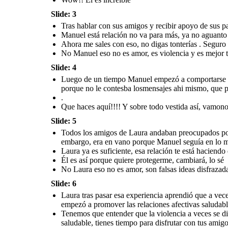
Tenemos que entender que la violencia a veces
Slide: 3
se disfraza de amor, por eso tenemos que saber
reconocer una relación afectiva saludable.
Tras hablar con sus amigos y recibir apoyo de sus pa
Cuando estas en una relación afectiva
saludable, tienes tiempo para disfrutar con tus
amigos y familiares, respetan tus decisiones,
Manuel está relación no va para más, ya no aguanto 
solucionan sus problemas conversando. No te
engañes el amor construye no destruye.
Ahora me sales con eso, no digas tonterías . Segur
No Manuel eso no es amor, es violencia y es mejor te
Slide: 4
Luego de un tiempo Manuel empezó a comportarse raro
porque no le contesba losmensajes ahi mismo, que po
.
Que haces aquí!!!! Y sobre todo vestida así, vamon
Slide: 5
Todos los amigos de Laura andaban preocupados por e
embargo, era en vano porque Manuel seguía en lo 
Laura ya es suficiente, esa relación te está haciendo
Él es así porque quiere protegerme, cambiará, lo sé
No Laura eso no es amor, son falsas ideas disfrazada
Slide: 6
Laura tras pasar esa experiencia aprendió que a veces
empezó a promover las relaciones afectivas saludabl
Tenemos que entender que la violencia a veces se di
saludable, tienes tiempo para disfrutar con tus ami