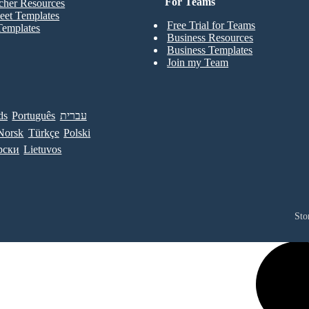
For Teams
cher Resources
eet Templates
Free Trial for Teams
Templates
Business Resources
Business Templates
Join my Team
ds
Português
עברית
Norsk
Türkçe
Polski
рски
Lietuvos
Sto