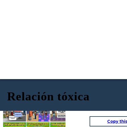
Relación tóxica
Al inicio las cosas estuvieron muy bien, todo era genial, solían salir
Tras hablar con sus amigos y recibir apoyo de sus padres, Laura se dio
José pensó que sus celos eran normales, por qué se sentía que lo quería,
cuenta de que estaba en una relación tóxica y decidió terminar con su
pero realmente no fue así
juntos a reuniones familiares, al cine, a bailes juntos entre otras cosas.
relación.
Manuel está relación no va para
más, ya no aguanto tus actitudes,
Hola Jenifer, ten un buen
me hacen daño.
día
Wow!! Él es
increíble
Ahora me sales con eso, no digas
Hola Josesito bello, a los
tonterías . Seguro ya no me
años
quieres y por eso me sales con
EXCUSAS. Yo hago todo eso
porque te quiero, acaso no
entiendes.
Amorcito, solo es una
compañera de primaria.
No Manuel eso no es amor, es
violencia y es mejor terminar
por el bien de los dos, adiós.
¿Quien es ella?, y ¿Por qué
te saluda con tanta
confianza?
Copy thi
Todos los amigos de Laura andaban preocupados por ella, Laura ya no
Laura tras pasar esa experiencia aprendió que a veces la violencia
Luego de un tiempo Manuel empezó a comportarse raro, no era el chico
era feliz con Manuel, pero ella creía que él actuaba así por que la
que ella imaginó. Le empezó a molestar casi todo de ella, que salga con
puede estar disfrazada de ideas sobre el amor. Decidió ir a terapia para
quería, y que con el tiempo cambiaría, sin embargo, era en vano porque
sus amigos, su manera de vestir, que porque no le contesba los
superar dicha experiencia. Y desde ese día empezó a promover las
Manuel seguía en lo mismo.
mensajes ahi mismo, que porque no le mostraba el celular, etc.
relaciones afectivas saludables.