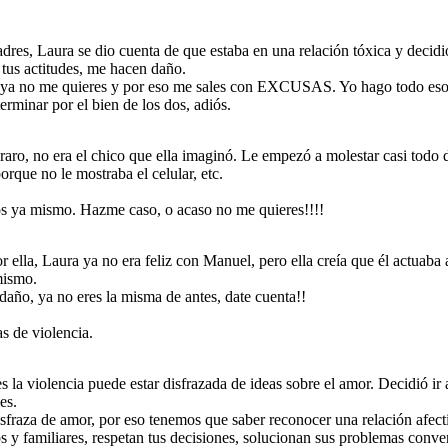
dres, Laura se dio cuenta de que estaba en una relación tóxica y decidi
tus actitudes, me hacen daño.
o ya no me quieres y por eso me sales con EXCUSAS. Yo hago todo eso 
rminar por el bien de los dos, adiós.
, no era el chico que ella imaginó. Le empezó a molestar casi todo de
rque no le mostraba el celular, etc.
os ya mismo. Hazme caso, o acaso no me quieres!!!!
lla, Laura ya no era feliz con Manuel, pero ella creía que él actuaba a
mismo.
 daño, ya no eres la misma de antes, date cuenta!!
s de violencia.
 la violencia puede estar disfrazada de ideas sobre el amor. Decidió ir 
es.
sfraza de amor, por eso tenemos que saber reconocer una relación afect
gos y familiares, respetan tus decisiones, solucionan sus problemas con