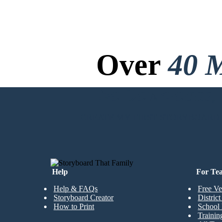
Over
40 M
No Downloads, N
CREATE MY FIRST STORYBOARD
Help
For Te
Help & FAQs
Free Ve
Storyboard Creator
Distric
How to Print
School 
Trainin