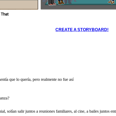
reconocer una relación afectiva saludable.
e
Cuando estas en una relación afectiva
on
saludable, tienes tiempo para disfrutar con tus
o
amigos y familiares, respetan tus decisiones,
o
solucionan sus problemas conversando. No te
engañes el amor construye no destruye.
 That
s
r
.
CREATE A STORYBOARD!
veces la violencia
dió ir a terapia para
ezó a promover las
.
violencia a veces
 tenemos que saber
ctiva saludable.
ción afectiva
 disfrutar con tus
n tus decisiones,
nversando. No te
e no destruye.
entía que lo quería, pero realmente no fue así
ianza?
l, solían salir juntos a reuniones familiares, al cine, a bailes juntos ent