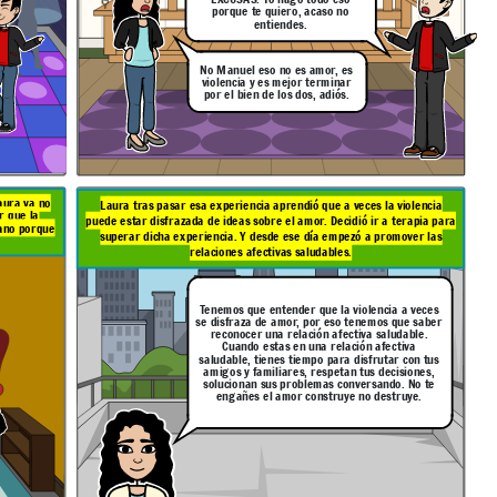
porque te quiero, acaso no
entiendes.
No Manuel eso no es amor, es
violencia y es mejor terminar
por el bien de los dos, adiós.
aura ya no
Laura tras pasar esa experiencia aprendió que a veces la violencia
r que la
puede estar disfrazada de ideas sobre el amor. Decidió ir a terapia para
vano porque
superar dicha experiencia. Y desde ese día empezó a promover las
relaciones afectivas saludables.
Tenemos que entender que la violencia a veces
se disfraza de amor, por eso tenemos que saber
reconocer una relación afectiva saludable.
Cuando estas en una relación afectiva
saludable, tienes tiempo para disfrutar con tus
amigos y familiares, respetan tus decisiones,
solucionan sus problemas conversando. No te
engañes el amor construye no destruye.