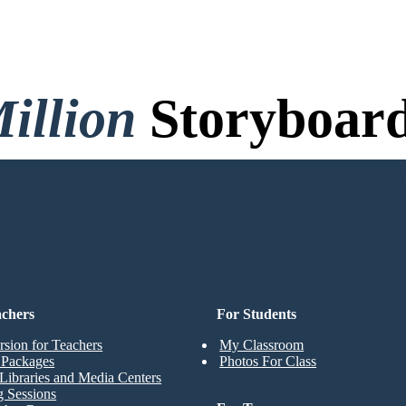
illion
Storyboard
o Credit Card, and No Logi
achers
For Students
rsion for Teachers
My Classroom
t Packages
Photos For Class
Libraries and Media Centers
g Sessions