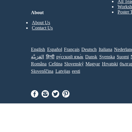
All Tea
Worksh
Poster 
About
About Us
Contact Us
English
Español
Français
Deutsch
Italiana
Nederlan
العَرَبِيَّة
हिन्दी
ру́сский язы́к
Dansk
Svenska
Suomi
Româna
Ceština
Slovenský
Magyar
Hrvatski
бълга
Slovenščina
Latvijas
eesti