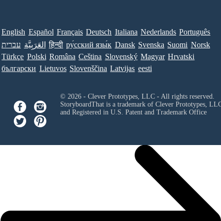
English
Español
Français
Deutsch
Italiana
Nederlands
Português
עברית
العَرَبِيَّة
हिन्दी
ру́сский язы́к
Dansk
Svenska
Suomi
Norsk
Türkçe
Polski
Româna
Ceština
Slovenský
Magyar
Hrvatski
български
Lietuvos
Slovenščina
Latvijas
eesti
© 2026 - Clever Prototypes, LLC - All rights reserved.
StoryboardThat is a trademark of Clever Prototypes, LL
and Registered in U.S. Patent and Trademark Office