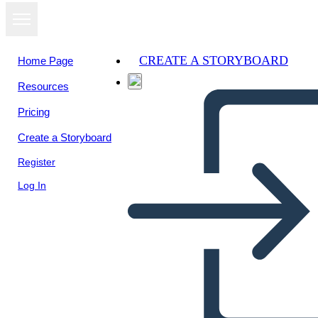
CREATE A STORYBOARD
Home Page
Resources
View as
Pricing
slideshow
Create a Storyboard
Register
Log In
Untitled Storyboard