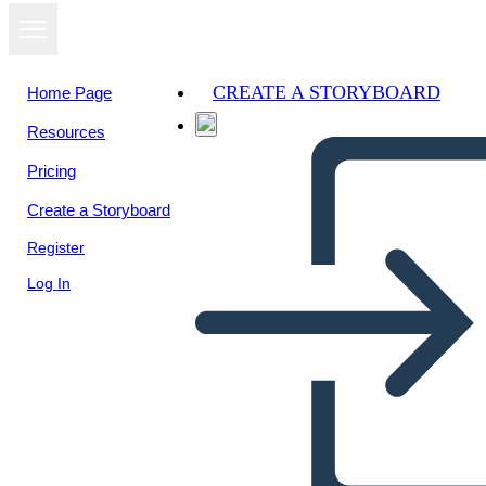
CREATE A STORYBOARD
Home Page
Resources
View as
Pricing
slideshow
Create a Storyboard
Register
Log In
Untitled Storyboard