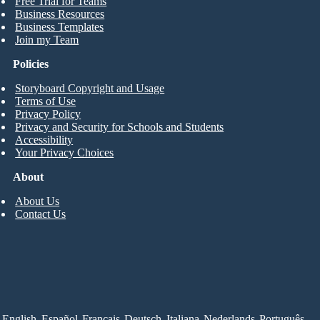
Free Trial for Teams
Business Resources
Business Templates
Join my Team
Policies
Storyboard Copyright and Usage
Terms of Use
Privacy Policy
Privacy and Security for Schools and Students
Accessibility
Your Privacy Choices
About
About Us
Contact Us
English
Español
Français
Deutsch
Italiana
Nederlands
Português