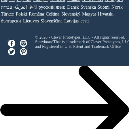
עברית
العَرَبِيَّة
हिन्दी
ру́сский язы́к
Dansk
Svenska
Suomi
Norsk
Türkçe
Polski
Româna
Ceština
Slovenský
Magyar
Hrvatski
български
Lietuvos
Slovenščina
Latvijas
eesti
© 2026 - Clever Prototypes, LLC - All rights reserved.
StoryboardThat is a trademark of Clever Prototypes, LL
and Registered in U.S. Patent and Trademark Office