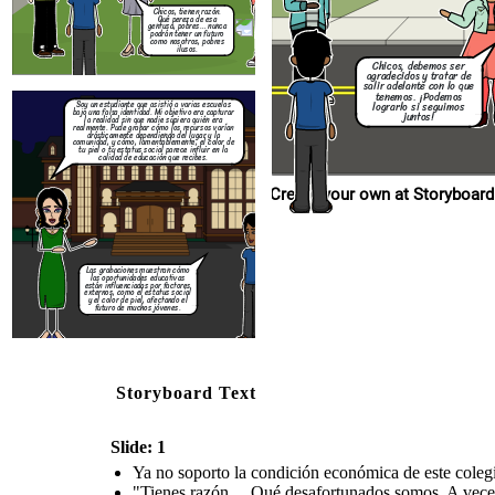
Las grabaciones muestran cómo
las oportunidades educativas
Chicos, tienen razón.
están influenciadas por factores
Qué pereza de esa
externos, como el estatus social
gentusa, pobres… nunca
y el color de piel, afectando el
podrán tener un futuro
futuro de muchos jóvenes.
como nosotros, pobres
ilusos.
Chicos, debemos ser
agradecidos y tratar de
salir adelante con lo que
tenemos. ¡Podemos
lograrlo si seguimos
Soy un estudiante que asistió a varias escuelas
bajo una falsa identidad. Mi objetivo era capturar
juntos!
la realidad sin que nadie supiera quién era
realmente. Pude grabar cómo los recursos varían
drásticamente dependiendo del lugar y la
comunidad, y cómo, lamentablemente, el color de
tu piel o tu estatus social parece influir en la
calidad de educación que recibes.
Create your own at Storyboard
Las grabaciones muestran cómo
las oportunidades educativas
están influenciadas por factores
externos, como el estatus social
y el color de piel, afectando el
futuro de muchos jóvenes.
Storyboard Text
Slide: 1
Ya no soporto la condición económica de este colegi
"Tienes razón… Qué desafortunados somos. A veces 