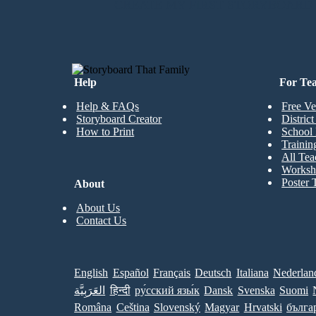
CREATE MY FIRST STORYBOARD
Help
For Te
Help & FAQs
Free Ve
Storyboard Creator
Distric
How to Print
School 
Trainin
All Tea
Worksh
Poster 
About
About Us
Contact Us
English
Español
Français
Deutsch
Italiana
Nederlan
العَرَبِيَّة
हिन्दी
ру́сский язы́к
Dansk
Svenska
Suomi
Româna
Ceština
Slovenský
Magyar
Hrvatski
бълга