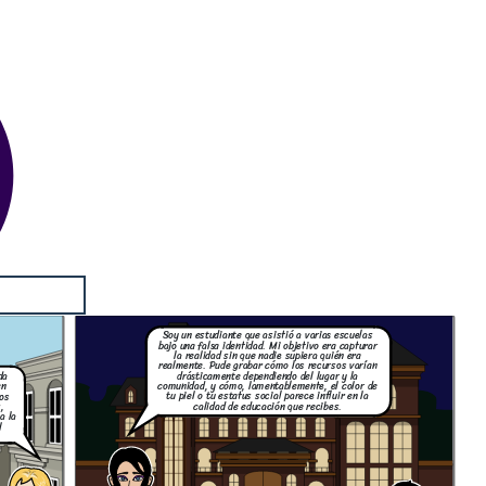
Soy un estudiante que asistió a varias escuelas
bajo una falsa identidad. Mi objetivo era capturar
la realidad sin que nadie supiera quién era
realmente. Pude grabar cómo los recursos varían
drásticamente dependiendo del lugar y la
da
comunidad, y cómo, lamentablemente, el color de
en
tu piel o tu estatus social parece influir en la
os
calidad de educación que recibes.
,
a la
l