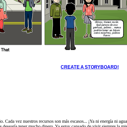
Chicos, tienen razón.
Qué pereza de esa
gentusa, pobres… nunca
podrán tener un futuro
como nosotros, pobres
ilusos.
 That
CREATE A STORYBOARD!
o. Cada vez nuestros recursos son más escasos... ¡Ya ni energía ni agu
desearía tener mucho dinero. Ya estoy cansado de vivir siempre la mis