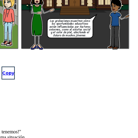
Las grabaciones muestran cómo
las oportunidades educativas
están influenciadas por factores
externos, como el estatus social
y el color de piel, afectando el
futuro de muchos jóvenes.
Copy
a tenemos!"
ma situación.