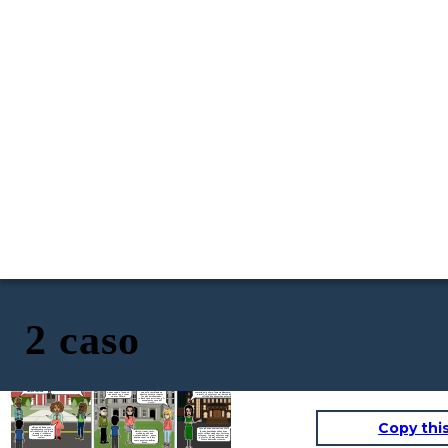
2 caso
"Tienes razón… Qué
Soy un estudiante que asistió a varias escuelas
Ya no soporto la condición
desafortunados somos.
bajo una falsa identidad. Mi objetivo era capturar
económica de este colegio.
A veces desearía tener
la realidad sin que nadie supiera quién era
¡Dios santo! Nunca me
Cada vez nuestros recursos
mucho dinero. Ya estoy
realmente. Pude grabar cómo los recursos varían
podría imaginar ser
son más escasos... ¡Ya ni
cansado de vivir
drásticamente dependiendo del lugar y la
alguien pobre y asistir a
Me encanta lo avanzada
energía ni agua tenemos!"
siempre la misma
comunidad, y cómo, lamentablemente, el color de
una escuela a la que sé
que es la tecnología en
situación.
tu piel o tu estatus social parece influir en la
que nunca voy a tener
nuestra escuela. ¡Somos
calidad de educación que recibes.
un gran futuro.
los más privilegiados,
sabiendo que asistimos a la
escuela más cara del
mundo!
Copy thi
Chicos, debemos ser
Las grabaciones muestran cómo
agradecidos y tratar de
las oportunidades educativas
salir adelante con lo que
Chicos, tienen razón.
están influenciadas por factores
tenemos. ¡Podemos
Qué pereza de esa
externos, como el estatus social
lograrlo si seguimos
gentusa, pobres… nunca
y el color de piel, afectando el
juntos!
podrán tener un futuro
futuro de muchos jóvenes.
como nosotros, pobres
ilusos.