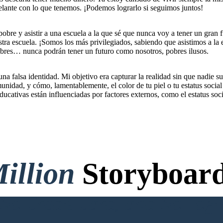
delante con lo que tenemos. ¡Podemos lograrlo si seguimos juntos!
bre y asistir a una escuela a la que sé que nunca voy a tener un gran f
tra escuela. ¡Somos los más privilegiados, sabiendo que asistimos a la
obres… nunca podrán tener un futuro como nosotros, pobres ilusos.
 una falsa identidad. Mi objetivo era capturar la realidad sin que nadie 
nidad, y cómo, lamentablemente, el color de tu piel o tu estatus social 
ativas están influenciadas por factores externos, como el estatus socia
illion
Storyboard
o Credit Card, and No Logi