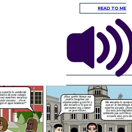
READ TO ME
Soy un estudiante que asistió a varias escuelas
bajo una falsa identidad. Mi objetivo era capturar
la realidad sin que nadie supiera quién era
realmente. Pude grabar cómo los recursos varían
drásticamente dependiendo del lugar y la
 lo avanzada
comunidad, y cómo, lamentablemente, el color de
tecnología en
tu piel o tu estatus social parece influir en la
cuela. ¡Somos
calidad de educación que recibes.
ivilegiados,
 asistimos a la
ás cara del
ndo!
Las grabaciones muestran cómo
las oportunidades educativas
azón.
están influenciadas por factores
esa
externos, como el estatus social
 nunca
y el color de piel, afectando el
uturo
futuro de muchos jóvenes.
obres
escuelas
 capturar
o soporto la condición
n era
ómica de este colegio.
s varían
¡Dios santo! Nunca me
y la
 vez nuestros recursos
podría imaginar ser
color de
 más escasos... ¡Ya ni
r en la
alguien pobre y asistir a
Me encanta lo avanza
gía ni agua tenemos!"
.
una escuela a la que sé
que es la tecnología 
que nunca voy a tener
nuestra escuela. ¡Som
un gran futuro.
los más privilegiados
sabiendo que asistimos 
escuela más cara de
mundo!