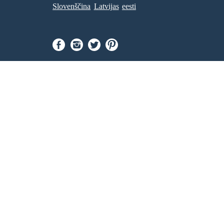
Slovenščina
Latvijas
eesti