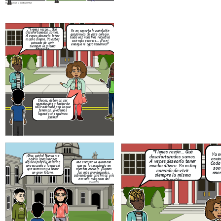
Create your own at Storyboard That
"Tienes razón… Qué
Ya no soporto la condición
desafortunados somos.
económica de este colegio.
A veces desearía tener
¡Dios santo! Nunca me
Cada vez nuestros recursos
mucho dinero. Ya estoy
podría imaginar ser
son más escasos... ¡Ya ni
cansado de vivir
alguien pobre y asistir a
Me encanta
energía ni agua tenemos!"
siempre la misma
una escuela a la que sé
que es la 
situación.
que nunca voy a tener
nuestra es
un gran futuro.
los más pr
sabiendo que
escuela m
mu
Chicos, debemos ser
agradecidos y tratar de
salir adelante con lo que
Chicos, tienen r
tenemos. ¡Podemos
Qué pereza de 
lograrlo si seguimos
gentusa, pobres…
juntos!
podrán tener un f
como nosotros, p
ilusos.
Create your own at Storyboard That
Soy un estudiante que asistió a varias 
"Tienes razón… Qué
bajo una falsa identidad. Mi objetivo era
Ya n
la realidad sin que nadie supiera quié
desafortunados somos.
¡Dios santo! Nunca me
econ
realmente. Pude grabar cómo los recurso
podría imaginar ser
A veces desearía tener
drásticamente dependiendo del lugar 
alguien pobre y asistir a
Me encanta lo avanzada
Cada
mucho dinero. Ya estoy
comunidad, y cómo, lamentablemente, el 
una escuela a la que sé
que es la tecnología en
son
tu piel o tu estatus social parece influi
que nunca voy a tener
nuestra escuela. ¡Somos
cansado de vivir
ener
calidad de educación que recibes
un gran futuro.
los más privilegiados,
siempre la misma
sabiendo que asistimos a la
situación.
escuela más cara del
mundo!