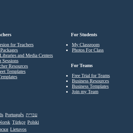
achers
For Students
rsion for Teachers
My Classroom
t Packages
Photos For Class
Libraries and Media Centers
g Sessions
For Teams
cher Resources
eet Templates
Free Trial for Teams
Templates
Business Resources
Business Templates
Join my Team
ds
Português
עברית
Norsk
Türkçe
Polski
рски
Lietuvos