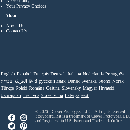
Accessibility
Your Privacy Choices
About
About Us
Contact Us
English
Español
Français
Deutsch
Italiana
Nederlands
Português
עברית
العَرَبِيَّة
हिन्दी
ру́сский язы́к
Dansk
Svenska
Suomi
Norsk
Türkçe
Polski
Româna
Ceština
Slovenský
Magyar
Hrvatski
български
Lietuvos
Slovenščina
Latvijas
eesti
© 2026 - Clever Prototypes, LLC - All rights reserved.
StoryboardThat is a trademark of Clever Prototypes, LL
and Registered in U.S. Patent and Trademark Office