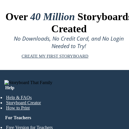
Over
40 Million
Storyboard
Created
No Downloads, No Credit Card, and No Login
Needed to Try!
CREATE MY FIRST STORYBOARD
Help
Help & FAQs
Storyboard Creator
How to Print
For Teachers
Free Version for Teachers