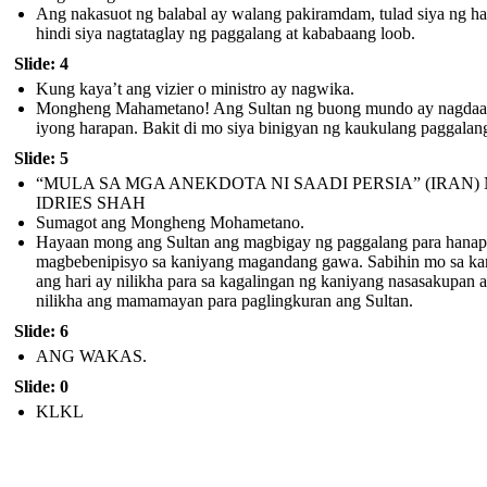
Ang nakasuot ng balabal ay walang pakiramdam, tulad siya ng h
hindi siya nagtataglay ng paggalang at kababaang loob.
Slide: 4
Kung kaya’t ang vizier o ministro ay nagwika.
Mongheng Mahametano! Ang Sultan ng buong mundo ay nagdaa
iyong harapan. Bakit di mo siya binigyan ng kaukulang paggalan
Slide: 5
“MULA SA MGA ANEKDOTA NI SAADI PERSIA” (IRAN) 
IDRIES SHAH
Sumagot ang Mongheng Mohametano.
Hayaan mong ang Sultan ang magbigay ng paggalang para hanap
magbebenipisyo sa kaniyang magandang gawa. Sabihin mo sa ka
ang hari ay nilikha para sa kagalingan ng kaniyang nasasakupan a
nilikha ang mamamayan para paglingkuran ang Sultan.
Slide: 6
ANG WAKAS.
Slide: 0
KLKL