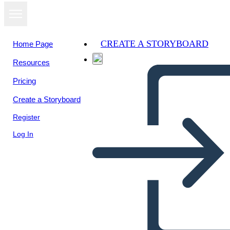
CREATE A STORYBOARD
Home Page
Resources
View as
Pricing
slideshow
Create a Storyboard
Register
Log In
Untitled Storyboard