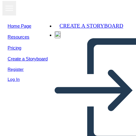
CREATE A STORYBOARD
Home Page
Resources
View as
Pricing
slideshow
Create a Storyboard
Register
Log In
Untitled Storyboard