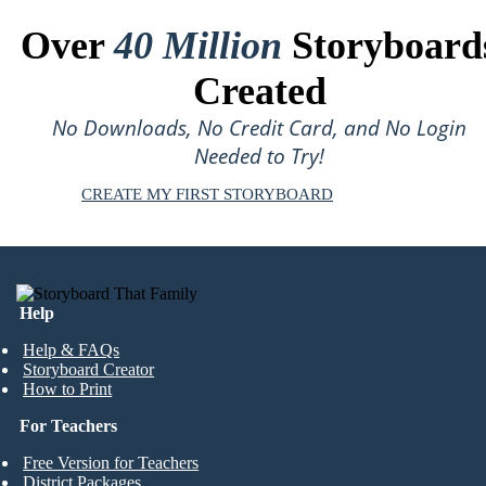
Over
40 Million
Storyboard
Created
No Downloads, No Credit Card, and No Login
Needed to Try!
CREATE MY FIRST STORYBOARD
Help
Help & FAQs
Storyboard Creator
How to Print
For Teachers
Free Version for Teachers
District Packages