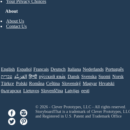
Your Privacy Choices
About
About Us
Contact Us
English
Español
Français
Deutsch
Italiana
Nederlands
Português
עברית
العَرَبِيَّة
हिन्दी
ру́сский язы́к
Dansk
Svenska
Suomi
Norsk
Türkçe
Polski
Româna
Ceština
Slovenský
Magyar
Hrvatski
български
Lietuvos
Slovenščina
Latvijas
eesti
© 2026 - Clever Prototypes, LLC - All rights reserved.
StoryboardThat is a trademark of Clever Prototypes, LL
and Registered in U.S. Patent and Trademark Office