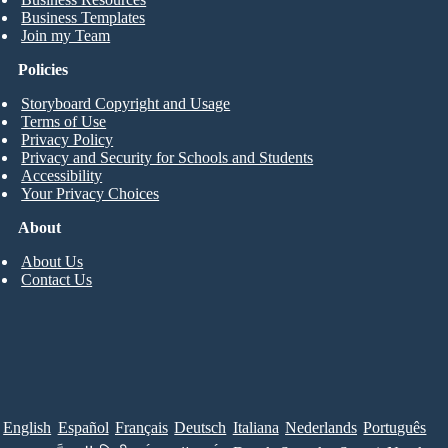
Business Templates
Join my Team
Policies
Storyboard Copyright and Usage
Terms of Use
Privacy Policy
Privacy and Security for Schools and Students
Accessibility
Your Privacy Choices
About
About Us
Contact Us
English
Español
Français
Deutsch
Italiana
Nederlands
Português