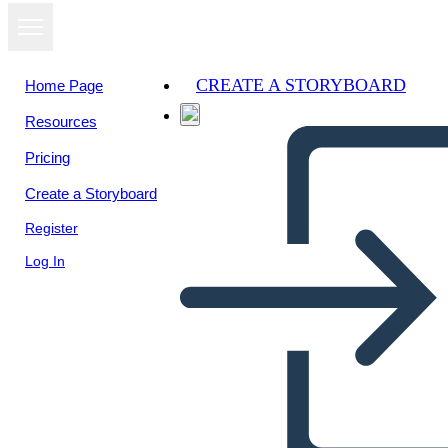
CREATE A STORYBOARD
Home Page
Resources
View as
Pricing
slideshow
Create a Storyboard
Register
Log In
Unknown Story