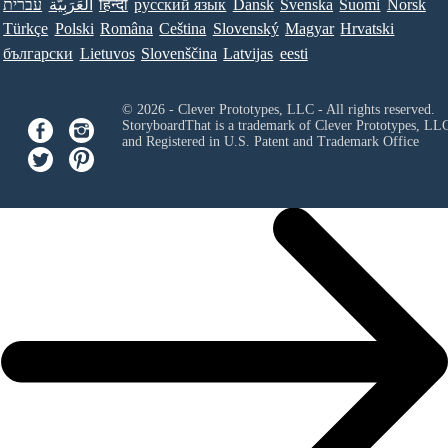
עברית
العَرَبِيَّة
हिन्दी
ру́сский язы́к
Dansk
Svenska
Suomi
Norsk
Türkçe
Polski
Româna
Ceština
Slovenský
Magyar
Hrvatski
български
Lietuvos
Slovenščina
Latvijas
eesti
© 2026 - Clever Prototypes, LLC - All rights reserved.
StoryboardThat is a trademark of Clever Prototypes, LL
and Registered in U.S. Patent and Trademark Office