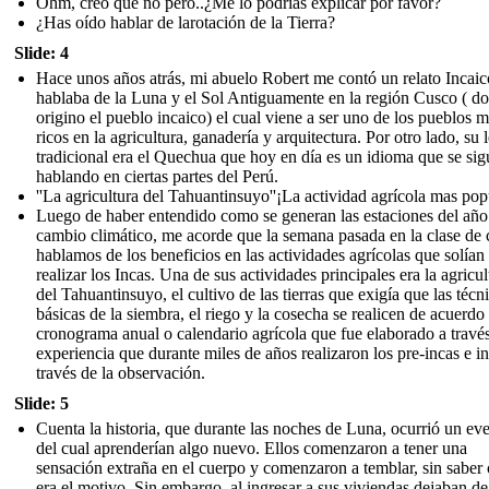
Ohm, creo que no pero..¿Me lo podrías explicar por favor?
¿Has oído hablar de larotación de la Tierra?
Slide: 4
Hace unos años atrás, mi abuelo Robert me contó un relato Incai
hablaba de la Luna y el Sol Antiguamente en la región Cusco ( d
origino el pueblo incaico) el cual viene a ser uno de los pueblos 
ricos en la agricultura, ganadería y arquitectura. Por otro lado, su
tradicional era el Quechua que hoy en día es un idioma que se sig
hablando en ciertas partes del Perú.
''La agricultura del Tahuantinsuyo''¡La actividad agrícola mas pop
Luego de haber entendido como se generan las estaciones del año
cambio climático, me acorde que la semana pasada en la clase de 
hablamos de los beneficios en las actividades agrícolas que solían
realizar los Incas. Una de sus actividades principales era la agricul
del Tahuantinsuyo, el cultivo de las tierras que exigía que las técn
básicas de la siembra, el riego y la cosecha se realicen de acuerdo
cronograma anual o calendario agrícola que fue elaborado a través
experiencia que durante miles de años realizaron los pre-incas e i
través de la observación.
Slide: 5
Cuenta la historia, que durante las noches de Luna, ocurrió un ev
del cual aprenderían algo nuevo. Ellos comenzaron a tener una
sensación extraña en el cuerpo y comenzaron a temblar, sin saber 
era el motivo. Sin embargo, al ingresar a sus viviendas dejaban de