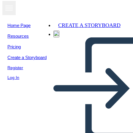
CREATE A STORYBOARD
Home Page
Resources
View as
Pricing
slideshow
Create a Storyboard
Register
Log In