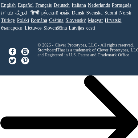
English
Español
Français
Deutsch
Italiana
Nederlands
Português
עברית
العَرَبِيَّة
हिन्दी
ру́сский язы́к
Dansk
Svenska
Suomi
Norsk
Türkçe
Polski
Româna
Ceština
Slovenský
Magyar
Hrvatski
български
Lietuvos
Slovenščina
Latvijas
eesti
© 2026 - Clever Prototypes, LLC - All rights reserved.
StoryboardThat is a trademark of Clever Prototypes, LL
and Registered in U.S. Patent and Trademark Office