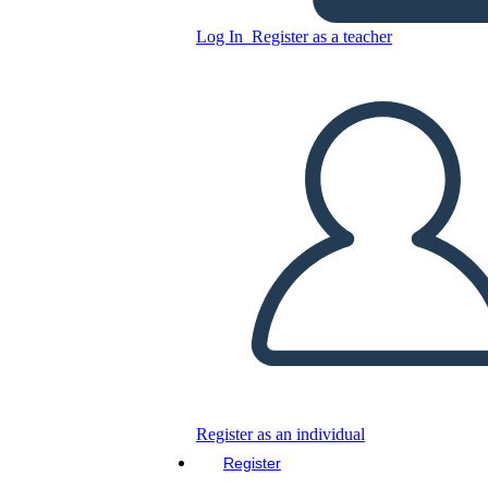
Untitled Storyboard
Log In
Register as a teacher
Copy this Storyboard
CREATE A STORYBOARD
PLAY SLIDESHOW
READ TO ME
Register as an individual
Register