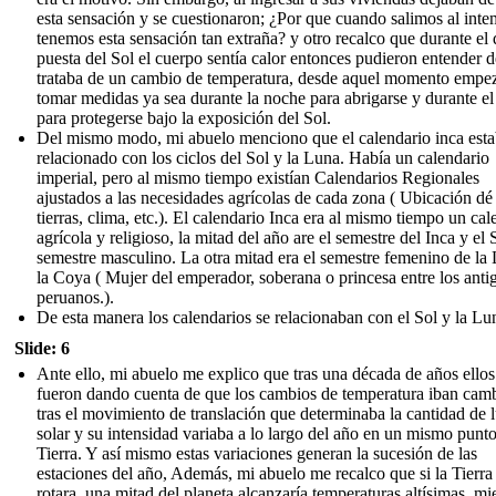
esta sensación y se cuestionaron; ¿Por que cuando salimos al inte
tenemos esta sensación tan extraña? y otro recalco que durante el d
puesta del Sol el cuerpo sentía calor entonces pudieron entender 
trataba de un cambio de temperatura, desde aquel momento empe
tomar medidas ya sea durante la noche para abrigarse y durante el
para protegerse bajo la exposición del Sol.
Del mismo modo, mi abuelo menciono que el calendario inca est
relacionado con los ciclos del Sol y la Luna. Había un calendario
imperial, pero al mismo tiempo existían Calendarios Regionales
ajustados a las necesidades agrícolas de cada zona ( Ubicación dé
tierras, clima, etc.). El calendario Inca era al mismo tiempo un cal
agrícola y religioso, la mitad del año are el semestre del Inca y el S
semestre masculino. La otra mitad era el semestre femenino de la
la Coya ( Mujer del emperador, soberana o princesa entre los anti
peruanos.).
De esta manera los calendarios se relacionaban con el Sol y la Lu
Slide: 6
Ante ello, mi abuelo me explico que tras una década de años ellos
fueron dando cuenta de que los cambios de temperatura iban cam
tras el movimiento de translación que determinaba la cantidad de 
solar y su intensidad variaba a lo largo del año en un mismo punto
Tierra. Y así mismo estas variaciones generan la sucesión de las
estaciones del año, Además, mi abuelo me recalco que si la Tierra
rotara, una mitad del planeta alcanzaría temperaturas altísimas, mi