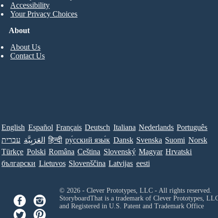
Accessibility
Your Privacy Choices
About
About Us
Contact Us
English
Español
Français
Deutsch
Italiana
Nederlands
Português
עברית
العَرَبِيَّة
हिन्दी
ру́сский язы́к
Dansk
Svenska
Suomi
Norsk
Türkçe
Polski
Româna
Ceština
Slovenský
Magyar
Hrvatski
български
Lietuvos
Slovenščina
Latvijas
eesti
© 2026 - Clever Prototypes, LLC - All rights reserved.
StoryboardThat is a trademark of Clever Prototypes, LL
and Registered in U.S. Patent and Trademark Office