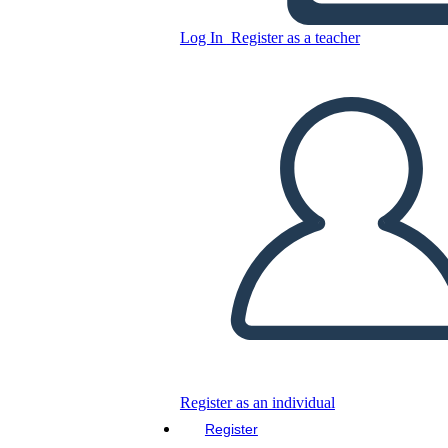
Log In
Register as a teacher
Copy this Storyboard
CREATE A STORYBOARD
PLAY SLIDESHOW
READ TO ME
Register as an individual
Register