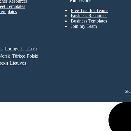
For Teams
cher Resources
eet Templates
Free Trial for Teams
Templates
Business Resources
Business Templates
Join my Team
ds
Português
עברית
Norsk
Türkçe
Polski
рски
Lietuvos
Sto