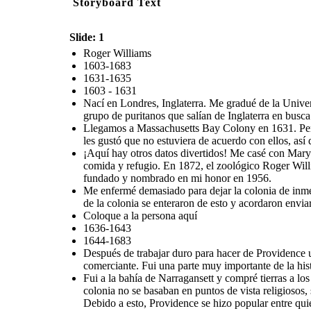
Storyboard Text
Slide: 1
Roger Williams
1603-1683
1631-1635
1603 - 1631
Nací en Londres, Inglaterra. Me gradué de la Unive
grupo de puritanos que salían de Inglaterra en busc
Llegamos a Massachusetts Bay Colony en 1631. Pensé 
les gustó que no estuviera de acuerdo con ellos, así
¡Aquí hay otros datos divertidos! Me casé con Mary
comida y refugio. En 1872, el zoológico Roger Will
fundado y nombrado en mi honor en 1956.
Me enfermé demasiado para dejar la colonia de inmed
de la colonia se enteraron de esto y acordaron enviar
Coloque a la persona aquí
1636-1643
1644-1683
Después de trabajar duro para hacer de Providence un
comerciante. Fui una parte muy importante de la his
Fui a la bahía de Narragansett y compré tierras a l
colonia no se basaban en puntos de vista religiosos, 
Debido a esto, Providence se hizo popular entre quie