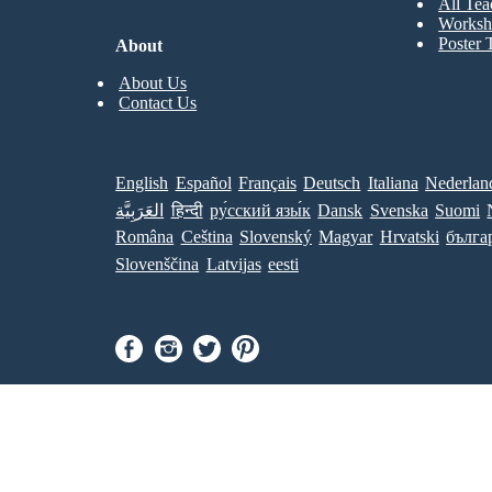
All Tea
Worksh
Poster 
About
About Us
Contact Us
English
Español
Français
Deutsch
Italiana
Nederlan
العَرَبِيَّة
हिन्दी
ру́сский язы́к
Dansk
Svenska
Suomi
Româna
Ceština
Slovenský
Magyar
Hrvatski
бълга
Slovenščina
Latvijas
eesti