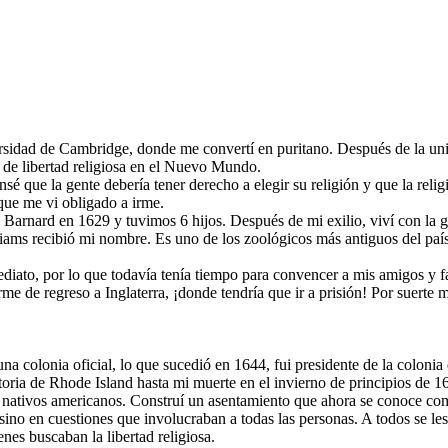
rsidad de Cambridge, donde me convertí en puritano. Después de la uni
a de libertad religiosa en el Nuevo Mundo.
que la gente debería tener derecho a elegir su religión y que la religi
 que me vi obligado a irme.
 Barnard en 1629 y tuvimos 6 hijos. Después de mi exilio, viví con l
iams recibió mi nombre. Es uno de los zoológicos más antiguos del país
iato, por lo que todavía tenía tiempo para convencer a mis amigos y fa
me de regreso a Inglaterra, ¡donde tendría que ir a prisión! Por suerte 
a colonia oficial, lo que sucedió en 1644, fui presidente de la colonia 
toria de Rhode Island hasta mi muerte en el invierno de principios de 1
os nativos americanos. Construí un asentamiento que ahora se conoce co
sino en cuestiones que involucraban a todas las personas. A todos se les 
nes buscaban la libertad religiosa.