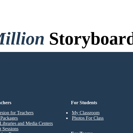
illion
Storyboard
o Credit Card, and No Logi
achers
For Students
rsion for Teachers
My Classroom
t Packages
Photos For Class
Libraries and Media Centers
g Sessions