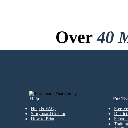
Over
40 M
No Downloads, N
CREATE MY FIRST STORYBOARD
Help
For Te
Help & FAQs
Free Ve
Storyboard Creator
Distric
How to Print
School 
Trainin