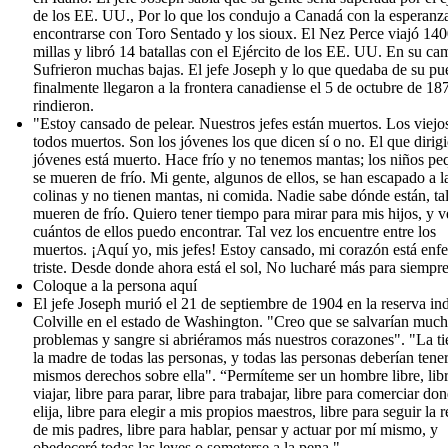
de los EE. UU., Por lo que los condujo a Canadá con la esperanz
encontrarse con Toro Sentado y los sioux. El Nez Perce viajó 14
millas y libró 14 batallas con el Ejército de los EE. UU. En su ca
Sufrieron muchas bajas. El jefe Joseph y lo que quedaba de su pu
finalmente llegaron a la frontera canadiense el 5 de octubre de 18
rindieron.
"Estoy cansado de pelear. Nuestros jefes están muertos. Los viejo
todos muertos. Son los jóvenes los que dicen sí o no. El que dirigi
jóvenes está muerto. Hace frío y no tenemos mantas; los niños p
se mueren de frío. Mi gente, algunos de ellos, se han escapado a l
colinas y no tienen mantas, ni comida. Nadie sabe dónde están, ta
mueren de frío. Quiero tener tiempo para mirar para mis hijos, y v
cuántos de ellos puedo encontrar. Tal vez los encuentre entre los
muertos. ¡Aquí yo, mis jefes! Estoy cansado, mi corazón está enf
triste. Desde donde ahora está el sol, No lucharé más para siempre
Coloque a la persona aquí
El jefe Joseph murió el 21 de septiembre de 1904 en la reserva in
Colville en el estado de Washington. "Creo que se salvarían muc
problemas y sangre si abriéramos más nuestros corazones". "La tie
la madre de todas las personas, y todas las personas deberían tener
mismos derechos sobre ella". “Permíteme ser un hombre libre, lib
viajar, libre para parar, libre para trabajar, libre para comerciar do
elija, libre para elegir a mis propios maestros, libre para seguir la r
de mis padres, libre para hablar, pensar y actuar por mí mismo, y
obedeceré todas las leyes o someterse a la pena ".