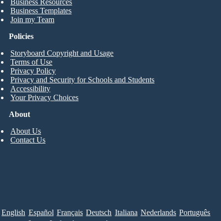
Business Resources
Business Templates
Join my Team
Policies
Storyboard Copyright and Usage
Terms of Use
Privacy Policy
Privacy and Security for Schools and Students
Accessibility
Your Privacy Choices
About
About Us
Contact Us
English
Español
Français
Deutsch
Italiana
Nederlands
Português