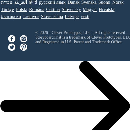
עברית
العَرَبِيَّة
हिन्दी
ру́сский язы́к
Dansk
Svenska
Suomi
Norsk
Türkçe
Polski
Româna
Ceština
Slovenský
Magyar
Hrvatski
български
Lietuvos
Slovenščina
Latvijas
eesti
© 2026 - Clever Prototypes, LLC - All rights reserved.
StoryboardThat is a trademark of Clever Prototypes, LL
and Registered in U.S. Patent and Trademark Office