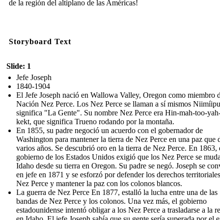
de la región del altiplano de las Américas!
Storyboard Text
Slide: 1
Jefe Joseph
1840-1904
El Jefe Joseph nació en Wallowa Valley, Oregon como miembro d
Nación Nez Perce. Los Nez Perce se llaman a sí mismos Niimíipu
significa "La Gente". Su nombre Nez Perce era Hin-mah-too-yah-
kekt, que significa Trueno rodando por la montaña.
En 1855, su padre negoció un acuerdo con el gobernador de
Washington para mantener la tierra de Nez Perce en una paz que 
varios años. Se descubrió oro en la tierra de Nez Perce. En 1863, 
gobierno de los Estados Unidos exigió que los Nez Perce se mud
Idaho desde su tierra en Oregon. Su padre se negó. Joseph se conv
en jefe en 1871 y se esforzó por defender los derechos territoriales
Nez Perce y mantener la paz con los colonos blancos.
La guerra de Nez Perce En 1877, estalló la lucha entre una de las
bandas de Nez Perce y los colonos. Una vez más, el gobierno
estadounidense intentó obligar a los Nez Perce a trasladarse a la r
en Idaho. El jefe Joseph sabía que su gente sería superada por el e