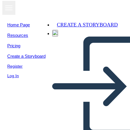
CREATE A STORYBOARD
Home Page
Resources
Pricing
Create a Storyboard
Register
Log In
Coyote Trickster Tale