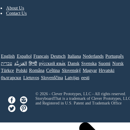
About Us
Contact Us
English
Español
Français
Deutsch
Italiana
Nederlands
Português
עברית
العَرَبِيَّة
हिन्दी
ру́сский язы́к
Dansk
Svenska
Suomi
Norsk
Türkçe
Polski
Româna
Ceština
Slovenský
Magyar
Hrvatski
български
Lietuvos
Slovenščina
Latvijas
eesti
© 2026 - Clever Prototypes, LLC - All rights reserved.
StoryboardThat is a trademark of Clever Prototypes, LL
and Registered in U.S. Patent and Trademark Office