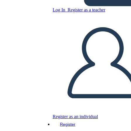
Cronología de los Derechos
de Voto (2)
Log In
Register as a teacher
Copy this Storyboard
CREATE A STORYBOARD
PLAY SLIDESHOW
READ TO ME
Register as an individual
Register