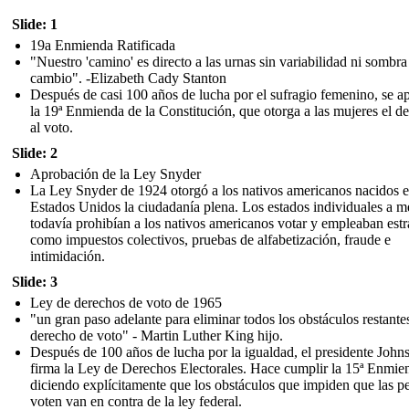
Slide: 1
19a Enmienda Ratificada
"Nuestro 'camino' es directo a las urnas sin variabilidad ni sombra
cambio". -Elizabeth Cady Stanton
Después de casi 100 años de lucha por el sufragio femenino, se a
la 19ª Enmienda de la Constitución, que otorga a las mujeres el d
al voto.
Slide: 2
Aprobación de la Ley Snyder
La Ley Snyder de 1924 otorgó a los nativos americanos nacidos 
Estados Unidos la ciudadanía plena. Los estados individuales a 
todavía prohibían a los nativos americanos votar y empleaban estr
como impuestos colectivos, pruebas de alfabetización, fraude e
intimidación.
Slide: 3
Ley de derechos de voto de 1965
"un gran paso adelante para eliminar todos los obstáculos restantes
derecho de voto" - Martin Luther King hijo.
Después de 100 años de lucha por la igualdad, el presidente John
firma la Ley de Derechos Electorales. Hace cumplir la 15ª Enmie
diciendo explícitamente que los obstáculos que impiden que las p
voten van en contra de la ley federal.