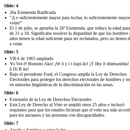
Slide: 4
26a Enmienda Ratificada
"¡Lo suficientemente mayor para luchar, lo suficientemente mayor
votar!"
El 1 de julio, se aprueba la 26ª Enmienda, que reduce la edad para
de 21 a 18. Significaba resolver la disparidad de que los hombres
años tienen la edad suficiente para ser reclutados, pero no tienen 
a votar.
Slide: 5
VRA de 1965 ampliado
Yo Vot é! Bumoto Ako! ¡W õ y í t óupi áo! ¡T õhy õ shimsashita!
ã Di B àu!
Bajo el presidente Ford, el Congreso amplía la Ley de Derechos
Electorales para proteger los derechos electorales de hombres y m
en minorías lingüísticas de la discriminación en las urnas.
Slide: 6
Extensión de la Ley de Derechos Electorales
Esta Ley de Derecho al Voto se amplió otros 25 años e incluyó
requisitos para que los estados hicieran que el voto sea más accesi
para los ancianos y las personas con discapacidades.
Slide: 7
Ayude a América a votar la ley