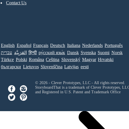
Contact Us
English
Español
Français
Deutsch
Italiana
Nederlands
Português
עברית
العَرَبِيَّة
हिन्दी
ру́сский язы́к
Dansk
Svenska
Suomi
Norsk
Türkçe
Polski
Româna
Ceština
Slovenský
Magyar
Hrvatski
български
Lietuvos
Slovenščina
Latvijas
eesti
© 2026 - Clever Prototypes, LLC - All rights reserved.
StoryboardThat is a trademark of Clever Prototypes, LL
and Registered in U.S. Patent and Trademark Office