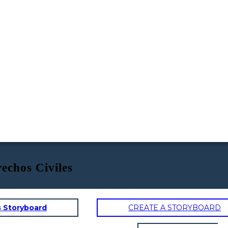
echos Civiles
s Storyboard
CREATE A STORYBOARD