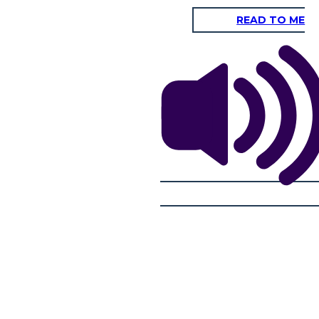
READ TO ME
MARTHA TOM MIRA EL SERVICIO DE
LITTLE MO A
K CHITTO
IGLESIA DEL PUEBLO ESCLAVADO
HOGAR CON L
ar moras para
Little Mo acompaña
Martha Tom se pierde y encuentra un servicio religioso
en su lado del
casa de la plantaci
secreto con personas esclavizadas. El pequeño Mo y su padre
ino secreto de
muestra cómo cruza
la ven. El padre de Little Mo le dice que lleve a Martha Tom
con su gente. Les dice que vayan "ni demasiado rápido, ni
sto debajo de la
está molesta porque
demasiado lento, ojos al suelo, ¡ya está!"
agradecida con Litt