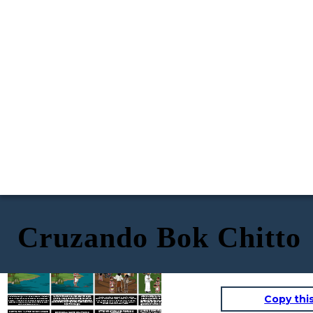
Cruzando Bok Chitto
CROSSING BOK CHITT POR TIM
MARTHA TOM MIRA EL SERVICIO DE
LITTLE MO AYUDA A MARTHA TOM A
MARTHA TOM CRUZA BOK CHITTO
TINGLE
IGLESIA DEL PUEBLO ESCLAVADO
HOGAR CON LA GENTE DE CHOCTAW
Copy thi
Martha Tom fue enviada a recolectar moras para
Little Mo acompaña a Martha Tom más allá de la
A principios del siglo XIX, el río Bok Chitto en Mississippi
Martha Tom se pierde y encuentra un servicio religioso
una boda. Incapaz de encontrarlos en su lado del
casa de la plantación de regreso al río y ella le
era un límite entre los propietarios de las plantaciones
secreto con personas esclavizadas. El pequeño Mo y su padre
río, cruzó Bok Chitto usando el camino secreto de
muestra cómo cruzarlo. La madre de Martha Tom
Choctaw y Mississippi. Si una persona negra esclavizada
la ven. El padre de Little Mo le dice que lleve a Martha Tom
con su gente. Les dice que vayan "ni demasiado rápido, ni
piedra construido por los Choctaw justo debajo de la
está molesta porque cruzó sin permiso, pero está
escapaba y cruzaba Bok Chitto hacia la Nación Choctaw,
demasiado lento, ojos al suelo, ¡ya está!"
era libre de acuerdo con la ley.
superficie del agua.
agradecida con Little Mo por traerla de regreso.
LA GUÍA DE CHOCTAW LA FAMILIA DE
LITTLE MO AYUDA A SU FAMILIA A
MARTHA TOM Y LITTLE MO SON AMIGOS
SE VENDE LA MADRE DE LITTLE MO