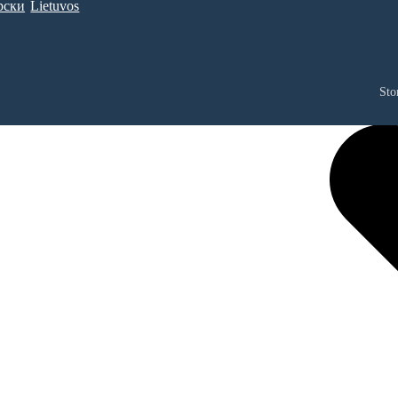
рски
Lietuvos
Sto