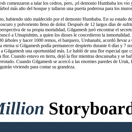
sh comenzaron a talar los cedros, pero, ¡el demonio Humbaba los vio 
árbol más alto del bosque y tallaron una puerta poderosa para los mur
o, habiendo sido maldecido por el demonio Humbaba. En su estado debi
r oscuro y polvoriento lleno de dolor. Después de 12 largos días de suf
 perspectiva de su propia mortalidad, Gilgamesh juró encontrar el secreto
uscó a Utnapishtim, a quien los dioses le concedieron la inmortalidad. 
00 árboles y hacer 1000 remos, el barquero, Urshanabi, acordó llevar a 
da eterna si Gilgamesh podía permanecer despierto durante 6 días y 7 n
 a Gilgamesh una oportunidad más. Le habló de una flor especial que cre
flor. Cuando estuvo en tierra, dejó la flor mientras descansaba y se ba
derrotado. Cuando Gilgamesh se acercó a las enormes paredes de Uruk, f
eguirán viviendo para contar su grandeza.
illion
Storyboard
o Credit Card, and No Logi