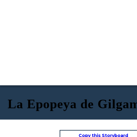
La Epopeya de Gilga
Copy this Storyboard