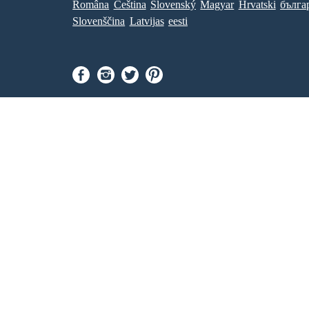
Româna
Ceština
Slovenský
Magyar
Hrvatski
бълга
Slovenščina
Latvijas
eesti