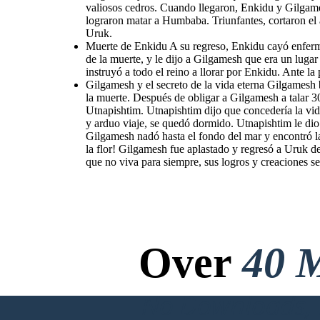
valiosos cedros. Cuando llegaron, Enkidu y Gilgame
lograron matar a Humbaba. Triunfantes, cortaron el 
Uruk.
Muerte de Enkidu A su regreso, Enkidu cayó enferm
de la muerte, y le dijo a Gilgamesh que era un luga
instruyó a todo el reino a llorar por Enkidu. Ante la
Gilgamesh y el secreto de la vida eterna Gilgamesh b
la muerte. Después de obligar a Gilgamesh a talar 3
Utnapishtim. Utnapishtim dijo que concedería la vi
y arduo viaje, se quedó dormido. Utnapishtim le dio
Gilgamesh nadó hasta el fondo del mar y encontró la 
la flor! Gilgamesh fue aplastado y regresó a Uruk 
que no viva para siempre, sus logros y creaciones s
Over
40 M
No Downloads, N