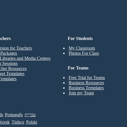
achers
For Students
rsion for Teachers
My Classroom
t Packages
Photos For Class
Libraries and Media Centers
g Sessions
For Teams
cher Resources
eet Templates
Free Trial for Teams
Templates
Business Resources
Business Templates
Join my Team
ds
Português
עברית
Norsk
Türkçe
Polski