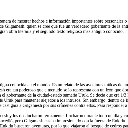
 manera de mostrar hechos e información importantes sobre personajes o 
ia de Gilgamesh, quien se cree que fue un verdadero gobernante de la an
 gran obra literaria y el segundo texto religioso más antiguo conocido.
tigua conocida en el mundo. Es un relato de las aventuras míticas de u
mesh era tan poderoso que a menudo se lo representa con un león que do
 el gobernante de la ciudad-estado sumeria Uruk. Se decía que era 1/3
e Uruk para mantener alejados a los intrusos. Sin embargo, dentro de l
 castigara a Gilgamesh por sus crímenes contra ellos. Para responder a 
sh y los dos lucharon ferozmente. Lucharon durante todo un día y cuan
oncedió, pero Gilgamesh estaba impresionado con la fuerza de Enkidu.
idu buscaron aventuras, por lo que viajaron al bosque de cedros para