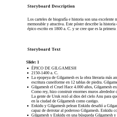
Storyboard Description
Los carteles de biografía e historia son una excelente
memorable y atractiva. Este póster describe la histor
épico escrito en 1800 a. C. y se cree que es la primera
Storyboard Text
Slide: 1
ÉPICO DE GILGAMESH
2150-1400 a. C.
La epopeya de Gilgamesh es la obra literaria más an
escritura cuneiforme en 12 tablas de piedra. Gilga
Gilgamesh el Cruel Hace 4.000 años, Gilgamesh era
Como rey, hizo construir enormes muros alrededor d
La gente de Uruk rezó al dios del cielo Anu para que
en la ciudad de Gilgamesh como castigo.
Enkidu y Gilgamesh pelean Enkidu desafió a Gilgame
capaz de derrotar al poderoso Gilgamesh. Enkidu c
Gilgamesh y Enkidu en una búsqueda Gilgamesh y Enk