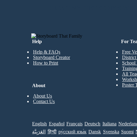
CREATE MY FIRST STORYBOARD
Help
For Te
Help & FAQs
Free Ve
Storyboard Creator
Distric
How to Print
School 
Trainin
All Tea
Worksh
Poster 
About
About Us
Contact Us
English
Español
Français
Deutsch
Italiana
Nederlan
العَرَبِيَّة
हिन्दी
ру́сский язы́к
Dansk
Svenska
Suomi