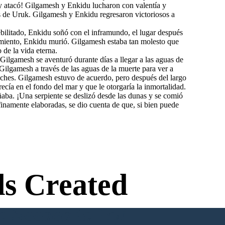
y atacó! Gilgamesh y Enkidu lucharon con valentía y
os de Uruk. Gilgamesh y Enkidu regresaron victoriosos a
litado, Enkidu soñó con el inframundo, el lugar después
rimiento, Enkidu murió. Gilgamesh estaba tan molesto que
 de la vida eterna.
Gilgamesh se aventuró durante días a llegar a las aguas de
Gilgamesh a través de las aguas de la muerte para ver a
oches. Gilgamesh estuvo de acuerdo, pero después del largo
cía en el fondo del mar y que le otorgaría la inmortalidad.
ñaba. ¡Una serpiente se deslizó desde las dunas y se comió
inamente elaboradas, se dio cuenta de que, si bien puede
s Created
n Needed to Try!