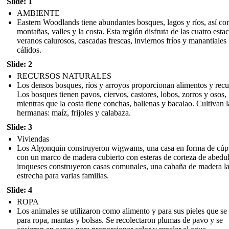
Slide: 1
AMBIENTE
Eastern Woodlands tiene abundantes bosques, lagos y ríos, así c
montañas, valles y la costa. Esta región disfruta de las cuatro esta
veranos calurosos, cascadas frescas, inviernos fríos y manantiales
cálidos.
Slide: 2
RECURSOS NATURALES
Los densos bosques, ríos y arroyos proporcionan alimentos y recu
Los bosques tienen pavos, ciervos, castores, lobos, zorros y osos,
mientras que la costa tiene conchas, ballenas y bacalao. Cultivan l
hermanas: maíz, frijoles y calabaza.
Slide: 3
Viviendas
Los Algonquin construyeron wigwams, una casa en forma de cúp
con un marco de madera cubierto con esteras de corteza de abedu
iroqueses construyeron casas comunales, una cabaña de madera l
estrecha para varias familias.
Slide: 4
ROPA
Los animales se utilizaron como alimento y para sus pieles que se
para ropa, mantas y bolsas. Se recolectaron plumas de pavo y se