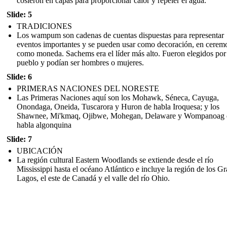
cosieron en capas para proporcionar calor y repeler el agua.
Slide: 5
TRADICIONES
Los wampum son cadenas de cuentas dispuestas para representar
eventos importantes y se pueden usar como decoración, en cerem
como moneda. Sachems era el líder más alto. Fueron elegidos por
pueblo y podían ser hombres o mujeres.
Slide: 6
PRIMERAS NACIONES DEL NORESTE
Las Primeras Naciones aquí son los Mohawk, Séneca, Cayuga,
Onondaga, Oneida, Tuscarora y Huron de habla Iroquesa; y los
Shawnee, Mi'kmaq, Ojibwe, Mohegan, Delaware y Wompanoag 
habla algonquina
Slide: 7
UBICACIÓN
La región cultural Eastern Woodlands se extiende desde el río
Mississippi hasta el océano Atlántico e incluye la región de los G
Lagos, el este de Canadá y el valle del río Ohio.