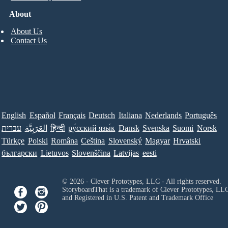
About
About Us
Contact Us
English
Español
Français
Deutsch
Italiana
Nederlands
Português
עברית
العَرَبِيَّة
हिन्दी
ру́сский язы́к
Dansk
Svenska
Suomi
Norsk
Türkçe
Polski
Româna
Ceština
Slovenský
Magyar
Hrvatski
български
Lietuvos
Slovenščina
Latvijas
eesti
© 2026 - Clever Prototypes, LLC - All rights reserved.
StoryboardThat is a trademark of Clever Prototypes, LL
and Registered in U.S. Patent and Trademark Office