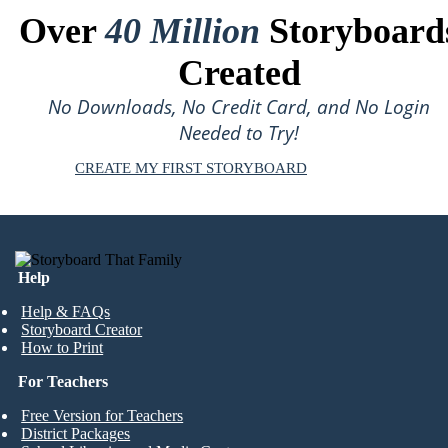
Over
40 Million
Storyboard
Created
No Downloads, No Credit Card, and No Login
Needed to Try!
CREATE MY FIRST STORYBOARD
Help
Help & FAQs
Storyboard Creator
How to Print
For Teachers
Free Version for Teachers
District Packages