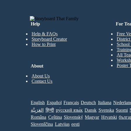
Help
For Te
Help & FAQs
Free Ve
Storyboard Creator
Distric
How to Print
School 
Trainin
All Tea
Worksh
Poster 
About
About Us
Contact Us
English
Español
Français
Deutsch
Italiana
Nederlan
العَرَبِيَّة
हिन्दी
ру́сский язы́к
Dansk
Svenska
Suomi
Româna
Ceština
Slovenský
Magyar
Hrvatski
бълга
Slovenščina
Latvijas
eesti