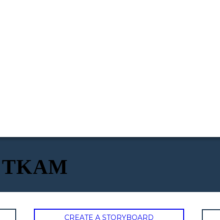
co TKAM
CREATE A STORYBOARD