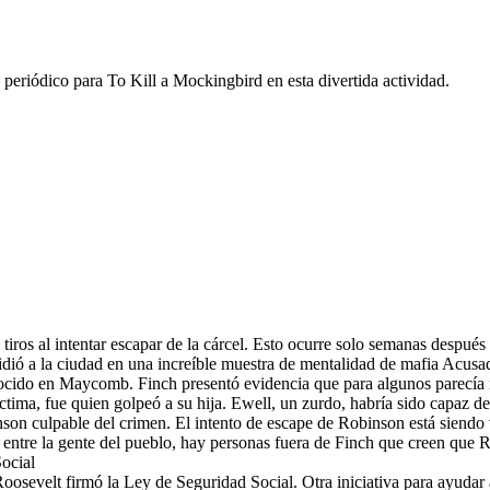
 periódico para To Kill a Mockingbird en esta divertida actividad.
iros al intentar escapar de la cárcel. Esto ocurre solo semanas despué
dió a la ciudad en una increíble muestra de mentalidad de mafia Acusad
ocido en Maycomb. Finch presentó evidencia que para algunos parecía i
tima, fue quien golpeó a su hija. Ewell, un zurdo, habría sido capaz de 
nson culpable del crimen. El intento de escape de Robinson está siendo
 entre la gente del pueblo, hay personas fuera de Finch que creen que R
ocial
oosevelt firmó la Ley de Seguridad Social. Otra iniciativa para ayudar 