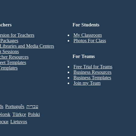
achers
For Students
rsion for Teachers
My Classroom
t Packages
Photos For Class
Libraries and Media Centers
g Sessions
For Teams
cher Resources
eet Templates
Free Trial for Teams
Templates
Business Resources
Business Templates
Join my Team
ds
Português
עברית
Norsk
Türkçe
Polski
рски
Lietuvos