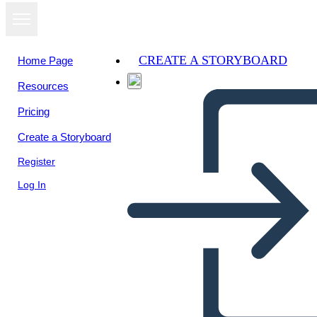
CREATE A STORYBOARD
Home Page
Resources
Pricing
Create a Storyboard
Register
Log In
Kujundkeele Näited