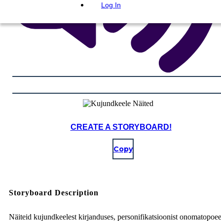
Log In
CREATE A STORYBOARD!
Copy
Storyboard Description
Näiteid kujundkeelest kirjanduses, personifikatsioonist onomatopoee