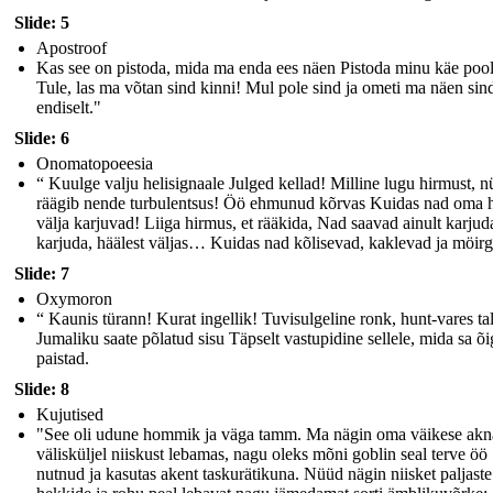
Slide: 5
Apostroof
Kas see on pistoda, mida ma enda ees näen Pistoda minu käe poo
Tule, las ma võtan sind kinni! Mul pole sind ja ometi ma näen sin
endiselt."
Slide: 6
Onomatopoeesia
“ Kuulge valju helisignaale Julged kellad! Milline lugu hirmust, 
räägib nende turbulentsus! Öö ehmunud kõrvas Kuidas nad oma 
välja karjuvad! Liiga hirmus, et rääkida, Nad saavad ainult karjud
karjuda, häälest väljas… Kuidas nad kõlisevad, kaklevad ja möir
Slide: 7
Oxymoron
“ Kaunis türann! Kurat ingellik! Tuvisulgeline ronk, hunt-vares tal
Jumaliku saate põlatud sisu Täpselt vastupidine sellele, mida sa õi
paistad.
Slide: 8
Kujutised
"See oli udune hommik ja väga tamm. Ma nägin oma väikese akn
välisküljel niiskust lebamas, nagu oleks mõni goblin seal terve öö
nutnud ja kasutas akent taskurätikuna. Nüüd nägin niisket paljaste