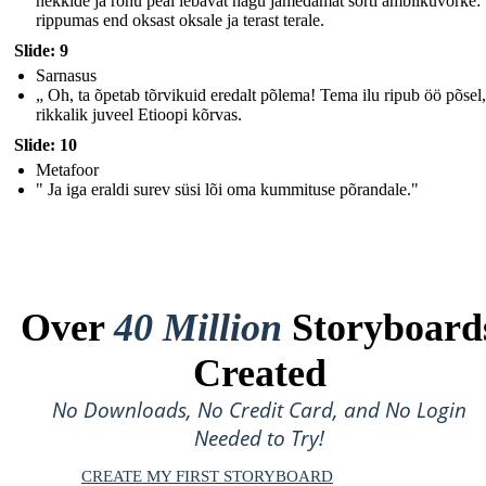
hekkide ja rohu peal lebavat nagu jämedamat sorti ämblikuvõrke:
rippumas end oksast oksale ja terast terale.
Slide: 9
Sarnasus
„ Oh, ta õpetab tõrvikuid eredalt põlema! Tema ilu ripub öö põse
rikkalik juveel Etioopi kõrvas.
Slide: 10
Metafoor
" Ja iga eraldi surev süsi lõi oma kummituse põrandale."
Over
40 Million
Storyboard
Created
No Downloads, No Credit Card, and No Login
Needed to Try!
CREATE MY FIRST STORYBOARD