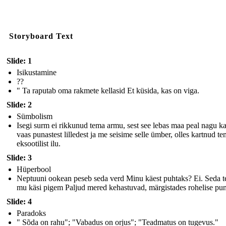
Storyboard Text
Slide: 1
Isikustamine
??
" Ta raputab oma rakmete kellasid Et küsida, kas on viga.
Slide: 2
Sümbolism
Isegi surm ei rikkunud tema armu, sest see lebas maa peal nagu k
vaas punastest lilledest ja me seisime selle ümber, olles kartnud t
eksootilist ilu.
Slide: 3
Hüperbool
Neptuuni ookean peseb seda verd Minu käest puhtaks? Ei. Seda t
mu käsi pigem Paljud mered kehastuvad, märgistades rohelise pu
Slide: 4
Paradoks
" Sõda on rahu"; "Vabadus on orjus"; "Teadmatus on tugevus."