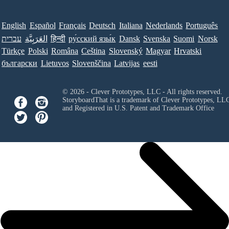
English
Español
Français
Deutsch
Italiana
Nederlands
Português
עברית
العَرَبِيَّة
हिन्दी
ру́сский язы́к
Dansk
Svenska
Suomi
Norsk
Türkçe
Polski
Româna
Ceština
Slovenský
Magyar
Hrvatski
български
Lietuvos
Slovenščina
Latvijas
eesti
© 2026 - Clever Prototypes, LLC - All rights reserved.
StoryboardThat is a trademark of Clever Prototypes, LL
and Registered in U.S. Patent and Trademark Office