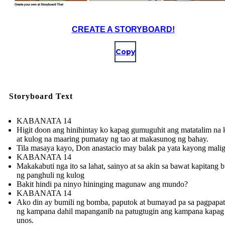
CREATE A STORYBOARD!
Copy
Storyboard Text
KABANATA 14
Higit doon ang hinihintay ko kapag gumuguhit ang matatalim na k
at kulog na maaring pumatay ng tao at makasunog ng bahay.
Tila masaya kayo, Don anastacio may balak pa yata kayong maligo
KABANATA 14
Makakabuti nga ito sa lahat, sainyo at sa akin sa bawat kapitang b
ng panghuli ng kulog
Bakit hindi pa ninyo hininging magunaw ang mundo?
KABANATA 14
Ako din ay bumili ng bomba, paputok at bumayad pa sa pagpapa
ng kampana dahil mapanganib na patugtugin ang kampana kapa
unos .