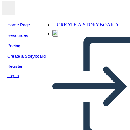
CREATE A STORYBOARD
Home Page
Resources
View as
Pricing
slideshow
Create a Storyboard
Register
Log In
Kabanata 14