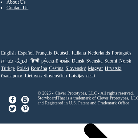
About Us
Contact Us
English
Español
Français
Deutsch
Italiana
Nederlands
Português
עברית
العَرَبِيَّة
हिन्दी
ру́сский язы́к
Dansk
Svenska
Suomi
Norsk
Türkçe
Polski
Româna
Ceština
Slovenský
Magyar
Hrvatski
български
Lietuvos
Slovenščina
Latvijas
eesti
© 2026 - Clever Prototypes, LLC - All rights reserved.
StoryboardThat is a trademark of Clever Prototypes, LL
and Registered in U.S. Patent and Trademark Office