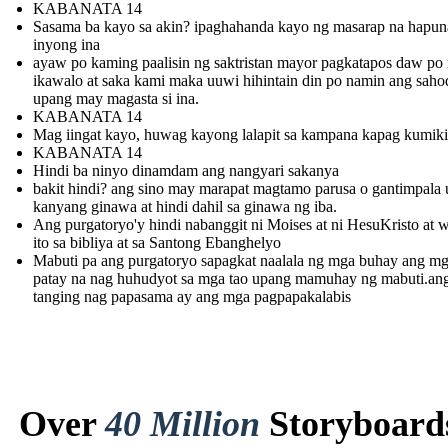
KABANATA 14
Sasama ba kayo sa akin? ipaghahanda kayo ng masarap na hapun
inyong ina
ayaw po kaming paalisin ng saktristan mayor pagkatapos daw po
ikawalo at saka kami maka uuwi hihintain din po namin ang saho
upang may magasta si ina.
KABANATA 14
Mag iingat kayo, huwag kayong lalapit sa kampana kapag kumiki
KABANATA 14
Hindi ba ninyo dinamdam ang nangyari sakanya
bakit hindi? ang sino may marapat magtamo parusa o gantimpala 
kanyang ginawa at hindi dahil sa ginawa ng iba.
Ang purgatoryo'y hindi nabanggit ni Moises at ni HesuKristo at w
ito sa bibliya at sa Santong Ebanghelyo
Mabuti pa ang purgatoryo sapagkat naalala ng mga buhay ang m
patay na nag huhudyot sa mga tao upang mamuhay ng mabuti.an
tanging nag papasama ay ang mga pagpapakalabis
Over
40 Million
Storyboard