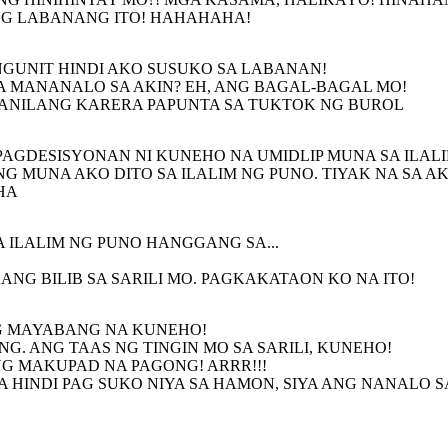
NG LABANANG ITO! HAHAHAHA!
GUNIT HINDI AKO SUSUKO SA LABANAN!
A MANANALO SA AKIN? EH, ANG BAGAL-BAGAL MO!
KANILANG KARERA PAPUNTA SA TUKTOK NG BUROL
APAGDESISYONAN NI KUNEHO NA UMIDLIP MUNA SA ILAL
G MUNA AKO DITO SA ILALIM NG PUNO. TIYAK NA SA AKI
HA
 ILALIM NG PUNO HANGGANG SA...
NG BILIB SA SARILI MO. PAGKAKATAON KO NA ITO!
G MAYABANG NA KUNEHO!
 ANG TAAS NG TINGIN MO SA SARILI, KUNEHO!
NG MAKUPAD NA PAGONG! ARRR!!!
SA HINDI PAG SUKO NIYA SA HAMON, SIYA ANG NANALO 