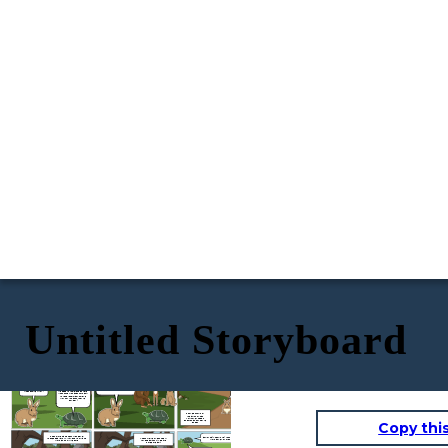
Untitled Storyboard
AT DAHIL DOON, ANG DALAWA AY NAGKAROON NG
SI PAGONG AT SI KUNEHO
PALIGSAHAN...
SABIHIN MO MAN NA AKO AY
MABAGAL NGUNIT HINDI
AKO SUSUKO SA LABANAN!
ISANG ARAW, NAGKASALUBONG SA DAAN SI
KUNEHO AT SI PAGONG...
HAHAHA! SERYOSO KA BA? SIGE! ANO
PANG HINIHINTAY MO?! MGA KASAMA,
HALIKAYO! HINAHAMON AKO NI
PAGONG NA MAGPAUNAHAN SA
ANG IKSI TALAGA NG MGA
TUKTOK NG BUROL! ANG SISIW NAMAN
HAH! NASISIRAAN NA
PAA MO, PAGONG! ANG
NG LABANANG ITO! HAHAHAHA!
TALAGA! PAANO KA
MABAGAL NGA AKO SA TINGIN
BAGAL PA! WALA KANG
MANANALO SA AKIN? EH,
MO PERO NAKASISIGURO AKONG
MARARATING NIYAN!
ANG BAGAL-BAGAL MO!
MATATALO KITA SA PALAKASAN,
KUNEHO. PABILISAN TAYONG
MAKAAKYAT SA TUKTOK NG
BUNDOK!
AT ANG DALAWA AY
NAGSIMULA NA SA
KANILANG KARERA
PAPUNTA SA TUKTOK NG
Copy thi
BUROL
AT DAHIL NGA SA BAGAL NI PAGONG,
SA WAKAS! NAGAWA KO! NATALO KO ANG
NAPAHIMBING ANG TULOG NI
NAPAGDESISYONAN NI KUNEHO NA UMIDLIP
MAYABANG NA KUNEHO!
KUNEHO SA ILALIM NG PUNO
MUNA SA ILALIM NG PUNO
HANGGANG SA...