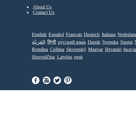
About Us
Contact Us
English
Español
Français
Deutsch
Italiana
Nederlan
العَرَبِيَّة
हिन्दी
ру́сский язы́к
Dansk
Svenska
Suomi
Româna
Ceština
Slovenský
Magyar
Hrvatski
бълга
Slovenščina
Latvijas
eesti