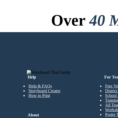
Over
40 M
No Downloads, N
CREATE MY FIRST STORYBOARD
Help
For Te
Help & FAQs
Free Ve
Storyboard Creator
Distric
How to Print
School 
Trainin
All Tea
Worksh
Poster 
About