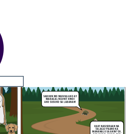
SABIHIN MO MAN NA AKO AY
MABAGAL NGUNIT HINDI
AKO SUSUKO SA LABANAN!
HAH! NASISIRAAN NA
TALAGA! PAANO KA
MANANALO SA AKIN? EH,