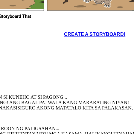
SA SARILI, KUNEHO!
ARRR!!!
HAH! NASISIRAAN NA
TALAGA! PAANO KA
ANANALO SA AKIN? EH,
ANG BAGAL-BAGAL MO!
toryboard That
AT DAHIL SA KASIPAGAN NI PAGONG
AT SA HINDI PAG SUKO NIYA SA
CREATE A STORYBOARD!
HAMON, SIYA ANG NANALO SA
KARERA
KO ANG
HINDI ITO MAAARI!
ATALO AKO NG ISANG
AKUPAD NA PAGONG!
ARRR!!!
I KUNEHO AT SI PAGONG...
ONG! ANG BAGAL PA! WALA KANG MARARATING NIYAN!
 NAKASISIGURO AKONG MATATALO KITA SA PALAKASAN,
ROON NG PALIGSAHAN...
ANG HINIHINTAY MO?! MGA KASAMA, HALIKAYO! HINA