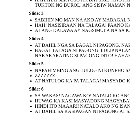
HUWAG KA KASI
TUKTOK NG BUROL! ANG SISIW NAMAN 
MASYADONG
HINDI ITO MAAARI!
MAGYABANG. ANG
NATALO AKO NG ISANG
TAAS NG TINGIN MO
MAKUPAD NA PAGONG!
SA SARILI, KUNEHO!
ARRR!!!
Slide: 3
SABIHIN MO MAN NA AKO AY MABAGAL N
HAH! NASISIRAAN NA TALAGA! PAANO K
AT ANG DALAWA AY NAGSIMULA NA SA 
Slide: 4
AT DAHIL SA KASIPAGAN NI PAGONG
AT SA HINDI PAG SUKO NIYA SA
HAMON, SIYA ANG NANALO SA
AT DAHIL NGA SA BAGAL NI PAGONG, N
KARERA
BAGAL TALAGA NI PAGONG. IIDLIP NALAN
NAKAKARATING SI PAGONG DITO! HAHA
Slide: 5
NAPAHIMBING ANG TULOG NI KUNEHO SA
ZZZZZZZ
AT NATULOG KA PA TALAGA! MASYADO KA
Slide: 6
SA WAKAS! NAGAWA KO! NATALO KO AN
HUWAG KA KASI MASYADONG MAGYABANG.
HINDI ITO MAAARI! NATALO AKO NG ISA
AT DAHIL SA KASIPAGAN NI PAGONG AT 