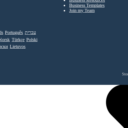
Business Resources
Business Templates
Join my Team
ds
Português
עברית
Norsk
Türkçe
Polski
рски
Lietuvos
Sto