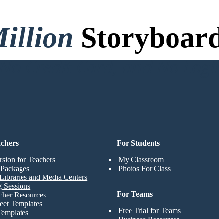
illion
Storyboard
o Credit Card, and No Logi
achers
For Students
rsion for Teachers
My Classroom
t Packages
Photos For Class
Libraries and Media Centers
g Sessions
For Teams
cher Resources
eet Templates
Free Trial for Teams
Templates