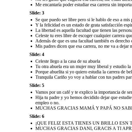
Me encantaría poder estudiar esa carrera sin importa
AUNQUE SIEMPRE
HAY LIMITES ES MUY
IMPORTANTE
Slide: 3
Se que puedo ser libre pero si le hablo de eso a mis
ESTUDIAR LA
Y la felicidad es un estado de grata satisfacción espiri
CARRERA QUE YO
ESCOJI ASI ME
La libertad es aquella facultad que tienen las perso
HACE MUY FELIZ.
Celeste tu eres libre de escoger cualquier carrera que
Cada persona es libre
y decide estar feliz con
cada experiencia que
Además de que es una facultad también es derecho q
tiene.
Mis padres dicen que esa carrera, no me va a dejar
Slide: 4
Celeste llego a la casa de su abuela
Tu otra abuela era un mujer muy liberal y estudio la
Porque abuelita si yo quiero estudia la carrera de bel
Tranquila Cariño yo voy a hablar con tus padres par
Slide: 5
Vamos por un café y te explico la importancia de ser 
Hija tu padre y yo hemos decidido dejar que estudie
empleo o no.
MUCHAS GRACIAS MAMÁ Y PAPÁ NO SABE
Slide: 6
¡QUE FELIZ ESTA TIENES UN BRILLO ES
MUCHAS GRACIAS DANI, GRACIS A TI APR