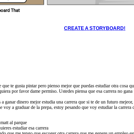
IMPORTANTE
ropios en Storyboard That
ESTUDIAR LA
CARRERA QUE YO
CIAS MAMÁ
ESCOJI ASI ME
SABEN LO
HACE MUY FELIZ.
 HACEN CON
e
ICIA.
 a
o
Cada persona es libre
y decide estar feliz con
CREATE A STORYBOARD!
cada experiencia que
tiene.
UCHAS GRACIAS DANI,
RACIS A TI APRENDI A
E TODOS SOMOS LIBRES
 QUE CON LA LIBERTAD
ODEMOS SER FELICES.
AUNQUE SIEMPRE
HAY LIMITES ES MUY
IMPORTANTE
 se que te gusta pintar pero pienso mejor que puedas estudiar otra cosa q
ESTUDIAR LA
CARRERA QUE YO
ESCOJI ASI ME
uiera por favor dame permiso. Ustedes piensa que esa carrera no gana n
HACE MUY FELIZ.
as a ganar dinero mejor estudia una carrera que si te de un futuro meje
oy a graduar de la prepa, estoy pesando que voy estudiar la carrera de
 matt al parque
uieres estudiar esa carrera
iendo que me tengo que escoger otra carrera que me genere un empleo es