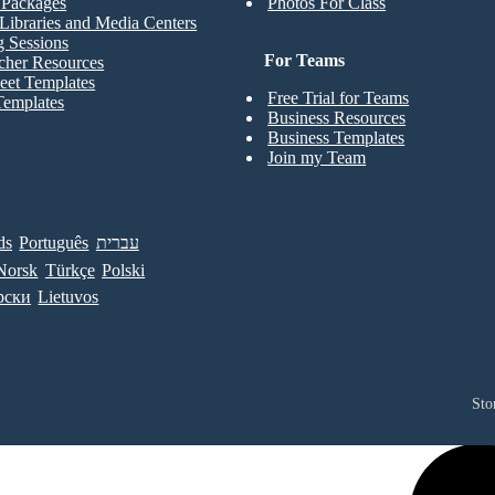
t Packages
Photos For Class
Libraries and Media Centers
g Sessions
For Teams
cher Resources
eet Templates
Free Trial for Teams
Templates
Business Resources
Business Templates
Join my Team
ds
Português
עברית
Norsk
Türkçe
Polski
рски
Lietuvos
Sto