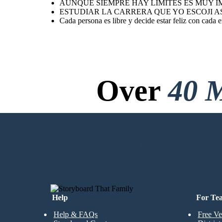
AUNQUE SIEMPRE HAY LIMITES ES MUY 
ESTUDIAR LA CARRERA QUE YO ESCOJI AS
Cada persona es libre y decide estar feliz con cada e
Over
40 M
No Downloads, N
CREATE MY FIRST STORYBOARD
Help
For Te
Help & FAQs
Free Ve