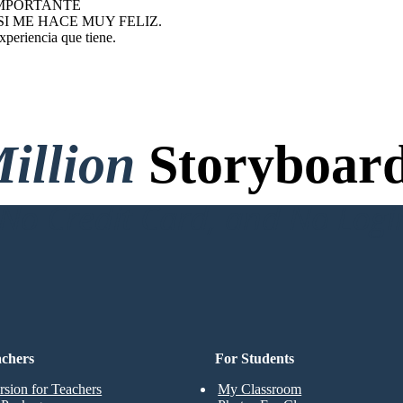
IMPORTANTE
I ME HACE MUY FELIZ.
xperiencia que tiene.
illion
Storyboard
o Credit Card, and No Logi
achers
For Students
rsion for Teachers
My Classroom