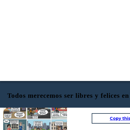
Todos merecemos ser libres y felices en
Buenos dias hija, estas segura estudiar
Se que puedo ser libre
esa carrera, se que te gusta pintar pero
Y la felicidad es un
pero si le hablo de eso a
La libertad es aquella
pienso mejor que puedas estudiar otra
Despues de la platica
estado de grata
mis padres no tendría
facultad que tienen las
cosa que te ayude genarar dinero
con sus padres, celeste
satisfacción espiritual
ningún caso no me dejan
personas de poder
va con matt al parque
y física.
estudiar esa carrera.
actuar de acuerdo a su
propia voluntad.
Celeste que paso
No les gusto que
cuando le dijiste a
eligiera esa carrera, me
tus padres que
Celeste tu eres libre de
estan diciendo que me
quieres estudiar
escoger cualquier carrera
tengo que escoger otra
esa carrera
que tu quieras y la que te
carrera que me genere
haga sentir cómoda. Y si
un empleo estable
tu eres feliz con esa
carrera estudiala.
Papá yo tengo derecho a
elegir mi carrera como yo
quiera por favor dame
permiso. Ustedes piensa que
esa carrera no gana nada de
Me encantaría poder
dinero, pero eso no es cierto
estudiar esa carrera sin
es una carrera bonita y la que
importa que no gane
me gusta
bastante dinero es lo que
me gusta hacer la verdad
Hija piensalo bien, de que vas a
no me hace sentir con
Mis padres dicen que
trabajar, y como vas a ganar
Además de que es una
libertad y ni siquiera soy
esa carrera, no me va a
Buenos dias mama y papa,
dinero mejor estudia una
facultad también es
feliz
dejar nada dbueno no
como ya saben que ya me
carrera que si te de un futuro
derecho que nadie puede
me va econseguir
voy a graduar de la prepa,
mejeor, por ejemplo derecho
quitarte, siempre y cuando
dinero ni empleo
estoy pesando que voy
ser una abogada como tu
Vamos por un café
no afectes a otras personas
Copy thi
estable
estudiar la carrera de
padre
y te explico la
bellas artes
importancia de
ser libre y feliz
Tu otra abuela era un mujer muy
Celeste llego a
liberal y estudio la carrera que le
la casa de su
Hija tu padre y yo hemos
gustaba tanto así como dicen tus
abuela
¡QUE FELIZ ESTA TIENES UN
decidido dejar que estudies
MUCHAS GRACIAS DANI,
padres de que esa carrera no le
BRILLO ESN TUS OJOS QUE
libremente la carrera que tu
GRACIS A TI APRENDI A
iba a dejar un futuro bien y
NO VEIA CUANDO ESTABA
quieraqs porque entendimos
QUE TODOS SOMOS LIBRES
ningun empleo
HABLOS CON TUS PADRES
que cualquiera carrera son
Y QUE CON LA LIBERTAD
SOBRE LA CARRERA!
buena y no define a las
PODEMOS SER FELICES.
personas si tengan empleo o
no.
AUNQUE SIEMPRE
HAY LIMITES ES MUY
IMPORTANTE