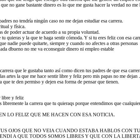
 que no gane bastante dinero es lo que me gusta hacer la verdad no me ha
 padres no tendría ningún caso no me dejan estudiar esa carrera.
tual y física.
nas de poder actuar de acuerdo a su propia voluntad.
 tu quieras y la que te haga sentir cómoda. Y si tu eres feliz con esa carr
ue nadie puede quitarte, siempre y cuando no afectes a otras personas
 nada dbueno no me va econseguir dinero ni empleo estable
 carrera que le gustaba tanto así como dicen tus padres de que esa carre
las artes la que me hace sentir libre y feliz pero mis papas no me dejan .
a que te den permiso y dejen esa forma de pensar que tienen.
libre y feliz
s libremente la carrera que tu quieraqs porque entendimos que cualquier
N LO FELIZ QUE ME HACEN CON ESA NOTICIA.
N TUS OJOS QUE NO VEIA CUANDO ESTABA HABLOS CON T
ENDI A QUE TODOS SOMOS LIBRES Y QUE CON LA LIBERT