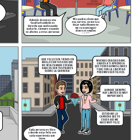
Mis padres dicen que
Además de que es una
esa carrera, no me va a
facultad también es
dejar nada dbueno no
derecho que nadie puede
me va econseguir
quitarte, siempre y cuando
dinero ni empleo
no afectes a otras personas
estable
¡QUE FELIZ ESTA TIENES UN
MUCHAS GRACIAS DANI,
BRILLO ESN TUS OJOS QUE
GRACIS A TI APRENDI A
NO VEIA CUANDO ESTABA
QUE TODOS SOMOS LIBRES
HABLOS CON TUS PADRES
Y QUE CON LA LIBERTAD
SOBRE LA CARRERA!
PODEMOS SER FELICES.
AUNQUE SIEMPRE
HAY LIMITES ES MUY
IMPORTANTE
ESTUDIAR LA
CARRERA QUE YO
ESCOJI ASI ME
HACE MUY FELIZ.
Cada persona es libre
y decide estar feliz con
cada experiencia que
tiene.