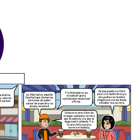
Se que puedo ser libre
Y la felicidad es un
pero si le hablo de eso a
La libertad es aquella
a platica
estado de grata
mis padres no tendría
facultad que tienen las
s, celeste
satisfacción espiritual
ningún caso no me dejan
personas de poder
al parque
y física.
estudiar esa carrera.
actuar de acuerdo a su
propia voluntad.
Celeste tu eres libre de
escoger cualquier carrera
que tu quieras y la que te
haga sentir cómoda. Y si
tu eres feliz con esa
carrera estudiala.