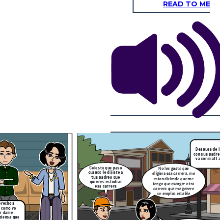
READ TO ME
Se que puedo ser libre
Y la felicidad es un
pero si le hablo de eso a
La libertad es aquella
espues de la platica
estado de grata
mis padres no tendría
facultad que tienen las
n sus padres, celeste
satisfacción espiritual
ningún caso no me dejan
personas de poder
a con matt al parque
y física.
estudiar esa carrera.
actuar de acuerdo a su
propia voluntad.
Celeste tu eres libre de
escoger cualquier carrera
que tu quieras y la que te
haga sentir cómoda. Y si
tu eres feliz con esa
carrera estudiala.
a poder
rrera sin
no gane
es lo que
la verdad
Mis padres dicen que
Además de que es una
quiera soy
esa carrera, no me va a
facultad también es
dejar nada dbueno no
derecho que nadie puede
me va econseguir
quitarte, siempre y cuando
dinero ni empleo
no afectes a otras personas
estable
Despues de l
con sus padre
Se que puedo ser libre
va con matt 
pero si le hablo de eso a
¡QUE FELIZ ESTA TIENES UN
MUCHAS GRACIAS DANI,
mis padres no tendría
BRILLO ESN TUS OJOS QUE
GRACIS A TI APRENDI A
ningún caso no me dejan
NO VEIA CUANDO ESTABA
Celeste que paso
No les gusto que
QUE TODOS SOMOS LIBRES
estudiar esa carrera.
HABLOS CON TUS PADRES
Y QUE CON LA LIBERTAD
cuando le dijiste a
eligiera esa carrera, me
SOBRE LA CARRERA!
PODEMOS SER FELICES.
tus padres que
estan diciendo que me
quieres estudiar
tengo que escoger otra
esa carrera
carrera que me genere
un empleo estable
AUNQUE SIEMPRE
HAY LIMITES ES MUY
IMPORTANTE
erecho a
a como yo
or dame
piensa que