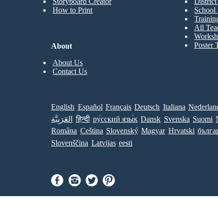
Storyboard Creator
Distric
How to Print
School 
Trainin
All Tea
Worksh
Poster 
About
About Us
Contact Us
English
Español
Français
Deutsch
Italiana
Nederlan
العَرَبِيَّة
हिन्दी
ру́сский язы́к
Dansk
Svenska
Suomi
Româna
Ceština
Slovenský
Magyar
Hrvatski
бълга
Slovenščina
Latvijas
eesti