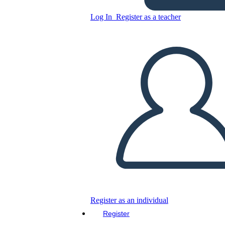
SEPARACION DE PANAMÁ
DE COLOMBIA
Log In
Register as a teacher
Copy this Storyboard
CREATE A STORYBOARD
PLAY SLIDESHOW
READ TO ME
Register as an individual
Register