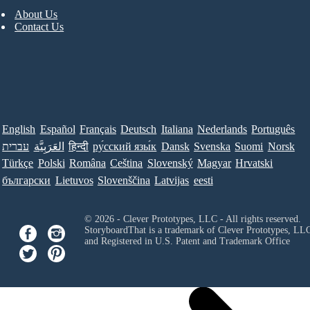
About Us
Contact Us
English
Español
Français
Deutsch
Italiana
Nederlands
Português
עברית
العَرَبِيَّة
हिन्दी
ру́сский язы́к
Dansk
Svenska
Suomi
Norsk
Türkçe
Polski
Româna
Ceština
Slovenský
Magyar
Hrvatski
български
Lietuvos
Slovenščina
Latvijas
eesti
© 2026 - Clever Prototypes, LLC - All rights reserved.
StoryboardThat is a trademark of Clever Prototypes, LL
and Registered in U.S. Patent and Trademark Office