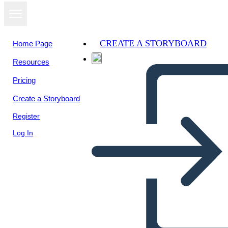
CREATE A STORYBOARD
Home Page
Resources
View as
Pricing
slideshow
Create a Storyboard
Register
Log In