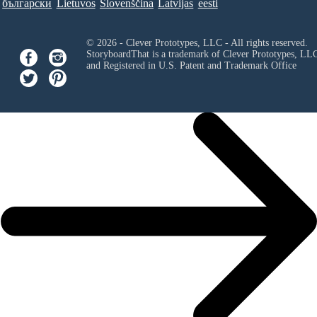
български
Lietuvos
Slovenščina
Latvijas
eesti
© 2026 - Clever Prototypes, LLC - All rights reserved.
StoryboardThat is a trademark of Clever Prototypes, LL
and Registered in U.S. Patent and Trademark Office