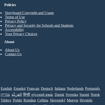
Policies
Storyboard Copyright and Usage
Terms of Use
Privacy Policy
Privacy and Security for Schools and Students
Accessibility
Your Privacy Choices
About
About Us
Contact Us
English
Español
Français
Deutsch
Italiana
Nederlands
Português
עברית
العَرَبِيَّة
हिन्दी
ру́сский язы́к
Dansk
Svenska
Suomi
Norsk
Türkçe
Polski
Româna
Ceština
Slovenský
Magyar
Hrvatski