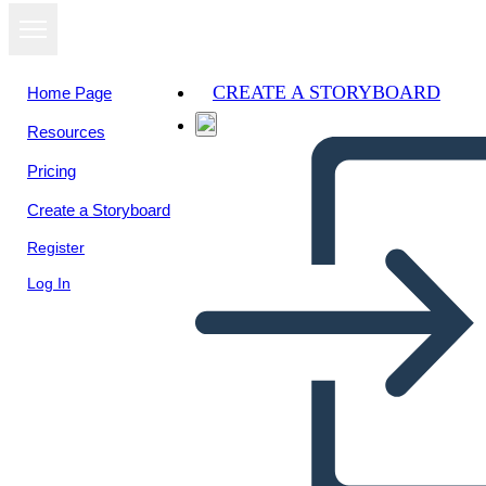
CREATE A STORYBOARD
Home Page
Resources
View as
Pricing
slideshow
Create a Storyboard
Register
Log In
almacen 1