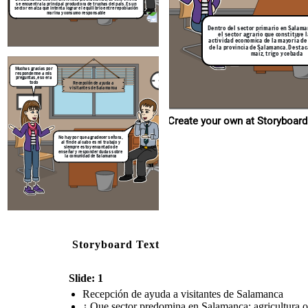
se encuentra la principal productora de truchas del país. Es un
sector en alza que intenta lograr el equilibrio entre repoblación
marina y consumo responsable
Dentro del sector primario en Salam
el sector agrario que constituye l
actividad económica de la mayoría de
de la provincia de Salamanca. Destaca
maíz, trigo y cebada
Muchas gracias por
responderme a mis
preguntas, eso era
todo
Recepción de ayuda a
visitantes de Salamanca
Create your own at Storyboard
No hay por que agradecer señora,
al fin de al cabo es mi trabajo y
siempre estoy encantado de
enseñar y responder dudas sobre
la comunidad de Salamanca
Storyboard Text
Slide: 1
Recepción de ayuda a visitantes de Salamanca
¿ Que sector predomina en Salamanca: agricultura o