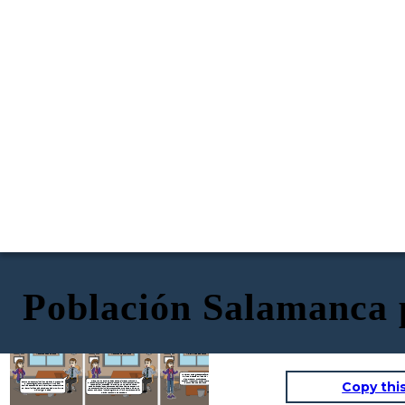
Población Salamanca 
Muchas gracias por
¿ Que sector
¿ Hay en Salamanca
responderme a mis
predomina en
explotaciones
preguntas, eso era
Salamanca:
forestales o
todo
Recepción de ayuda a
Recepción de ayuda a
Recepción de ayuda a
agricultura o
piscifactorías ?
visitantes de Salamanca
visitantes de Salamanca
visitantes de Salamanca
ganadería ?
No hay por que agradecer señora,
al fin de al cabo es mi trabajo y
siempre estoy encantado de
Copy thi
Existe un plan anual de 2024 para mejoras en cuanto a la
enseñar y responder dudas sobre
Dentro del sector primario en Salamanca predomina
explotación forestal en general necesario para la conservación,
la comunidad de Salamanca
el sector agrario que constituye la principal
repoblación y puesta en valor de los montes Salmantinos.
actividad económica de la mayoría de zonas rurales
En Salamanca existen diferentes piscifactorías, de echo en ella
de la provincia de Salamanca. Destaca el cultivo de
se encuentra la principal productora de truchas del país. Es un
maíz, trigo y cebada
sector en alza que intenta lograr el equilibrio entre repoblación
marina y consumo responsable