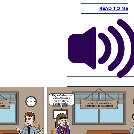
READ TO ME
Muchas gracias por
responderme a mis
preguntas, eso era
todo
Recepción de ayuda a
visitantes de Salamanca
No hay por que agradecer señora,
al fin de al cabo es mi trabajo y
siempre estoy encantado de
a
enseñar y responder dudas sobre
ción,
la comunidad de Salamanca
s.
 ella
s un
ación
¿ Hay en Salamanca
explotaciones
forestales o
a a
Recepción de ayuda a
piscifactorías ?
manca
visitantes de Salamanca