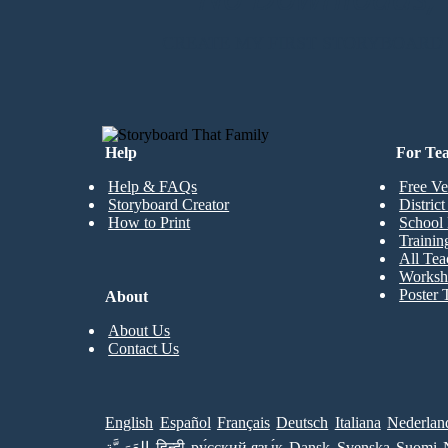
CREATE MY FIRST STORYBOARD
Help
For Te
Help & FAQs
Free Ve
Storyboard Creator
Distric
How to Print
School 
Trainin
All Tea
Worksh
Poster 
About
About Us
Contact Us
English
Español
Français
Deutsch
Italiana
Nederlan
العَرَبِيَّة
हिन्दी
ру́сский язы́к
Dansk
Svenska
Suomi