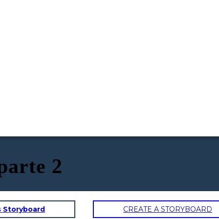
parte 2
s Storyboard
CREATE A STORYBOARD