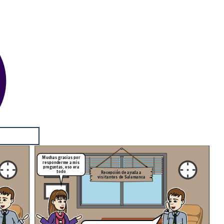
Muchas gracias por
responderme a mis
preguntas, eso era
todo
Recepción de ayuda a
visitantes de Salamanca