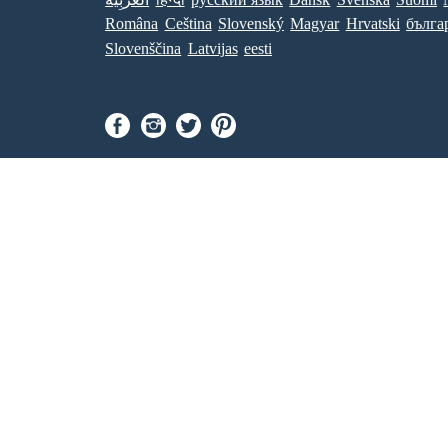
Româna
Ceština
Slovenský
Magyar
Hrvatski
бълга
Slovenščina
Latvijas
eesti