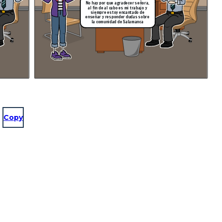
No hay por que agradecer señora,
al fin de al cabo es mi trabajo y
siempre estoy encantado de
enseñar y responder dudas sobre
la comunidad de Salamanca
Copy