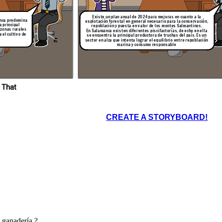
Existe un plan anual de 2024 para mejoras en cuanto a la
anca predomina
explotación forestal en general necesario para la conservación,
a principal
repoblación y puesta en valor de los montes Salmantinos.
 zonas rurales
En Salamanca existen diferentes piscifactorías, de echo en ella
 el cultivo de
se encuentra la principal productora de truchas del país. Es un
sector en alza que intenta lograr el equilibrio entre repoblación
marina y consumo responsable
 That
CREATE A STORYBOARD!
 ganadería ?