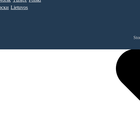
рски
Lietuvos
Sto