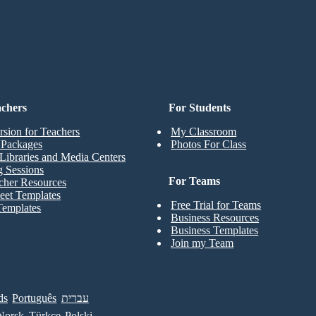
achers
For Students
rsion for Teachers
My Classroom
t Packages
Photos For Class
Libraries and Media Centers
g Sessions
For Teams
cher Resources
eet Templates
Free Trial for Teams
Templates
Business Resources
Business Templates
Join my Team
ds
Português
עברית
Norsk
Türkçe
Polski