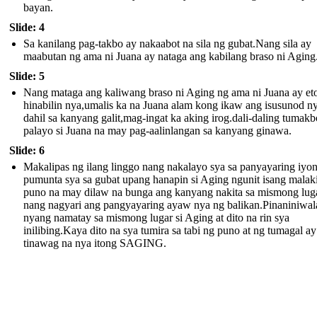
bayan.
Slide: 4
Sa kanilang pag-takbo ay nakaabot na sila ng gubat.Nang sila ay
maabutan ng ama ni Juana ay nataga ang kabilang braso ni Aging
Slide: 5
Nang mataga ang kaliwang braso ni Aging ng ama ni Juana ay et
hinabilin nya,umalis ka na Juana alam kong ikaw ang isusunod n
dahil sa kanyang galit,mag-ingat ka aking irog.dali-daling tumakb
palayo si Juana na may pag-aalinlangan sa kanyang ginawa.
Slide: 6
Makalipas ng ilang linggo nang nakalayo sya sa panyayaring iyo
pumunta sya sa gubat upang hanapin si Aging ngunit isang malak
puno na may dilaw na bunga ang kanyang nakita sa mismong lug
nang nagyari ang pangyayaring ayaw nya ng balikan.Pinaniniwal
nyang namatay sa mismong lugar si Aging at dito na rin sya
inilibing.Kaya dito na sya tumira sa tabi ng puno at ng tumagal ay
tinawag na nya itong SAGING.