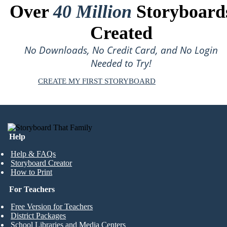
Over
40 Million
Storyboard
Created
No Downloads, No Credit Card, and No Login
Needed to Try!
CREATE MY FIRST STORYBOARD
Help
Help & FAQs
Storyboard Creator
How to Print
For Teachers
Free Version for Teachers
District Packages
School Libraries and Media Centers