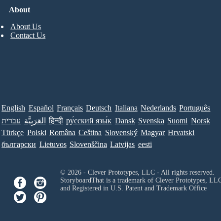
About
About Us
Contact Us
English
Español
Français
Deutsch
Italiana
Nederlands
Português
עברית
العَرَبِيَّة
हिन्दी
ру́сский язы́к
Dansk
Svenska
Suomi
Norsk
Türkçe
Polski
Româna
Ceština
Slovenský
Magyar
Hrvatski
български
Lietuvos
Slovenščina
Latvijas
eesti
© 2026 - Clever Prototypes, LLC - All rights reserved.
StoryboardThat is a trademark of Clever Prototypes, LL
and Registered in U.S. Patent and Trademark Office