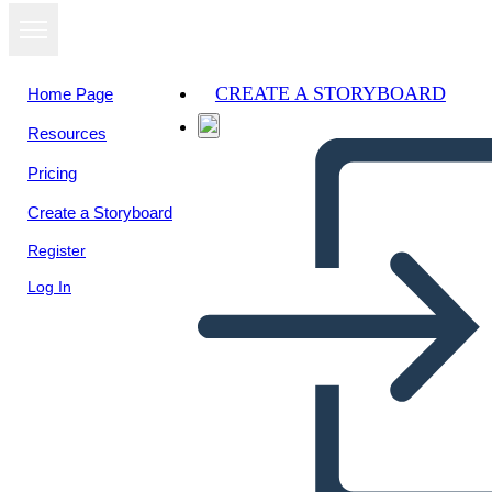
CREATE A STORYBOARD
Home Page
Resources
View as
Pricing
slideshow
Create a Storyboard
Register
Log In
Untitled Storyboard