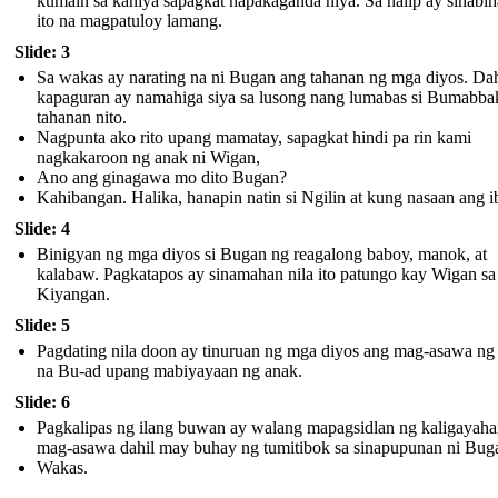
kumain sa kaniya sapagkat napakaganda niya. Sa halip ay sinabih
ito na magpatuloy lamang.
Slide: 3
Sa wakas ay narating na ni Bugan ang tahanan ng mga diyos. Dah
kapaguran ay namahiga siya sa lusong nang lumabas si Bumabbak
tahanan nito.
Nagpunta ako rito upang mamatay, sapagkat hindi pa rin kami
nagkakaroon ng anak ni Wigan,
Ano ang ginagawa mo dito Bugan?
Kahibangan. Halika, hanapin natin si Ngilin at kung nasaan ang i
Slide: 4
Binigyan ng mga diyos si Bugan ng reagalong baboy, manok, at
kalabaw. Pagkatapos ay sinamahan nila ito patungo kay Wigan sa
Kiyangan.
Slide: 5
Pagdating nila doon ay tinuruan ng mga diyos ang mag-asawa ng 
na Bu-ad upang mabiyayaan ng anak.
Slide: 6
Pagkalipas ng ilang buwan ay walang mapagsidlan ng kaligayaha
mag-asawa dahil may buhay ng tumitibok sa sinapupunan ni Bug
Wakas.