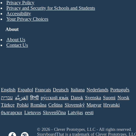
Privacy Policy
Privacy and Security for Schools and Students
Accessibility
Your Privacy Choices
About
About Us
Contact Us
English
Español
Français
Deutsch
Italiana
Nederlands
Português
עברית
العَرَبِيَّة
हिन्दी
ру́сский язы́к
Dansk
Svenska
Suomi
Norsk
Türkçe
Polski
Româna
Ceština
Slovenský
Magyar
Hrvatski
български
Lietuvos
Slovenščina
Latvijas
eesti
© 2026 - Clever Prototypes, LLC - All rights reserved.
StoryboardThat is a trademark of Clever Prototypes, LL