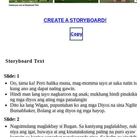
CREATE A STORYBOARD!
Copy
Storyboard Text
Slide: 1
Oo, tama ka! Pero halika muna, mag-momma tayo at saka natin is
kung ano ang dapat nating gawin.
Hindi man lang tayo nagkaroon ng anak; mukhang hindi pinakik
ng mga diyos ang ating mga panalangin
Dito ka lang Wigan, pupuntahan ko ang mga Diyos na sina Ngilin
Bumabbaker, Bolang at ang diyos ng mga hayop.
Slide: 2
Nagsimulang maglakbay si Bugan. Sa kaniyang paglalakbay, naki
niya ang igat, buwaya at ang kinatatakutang pating na puro ayaw