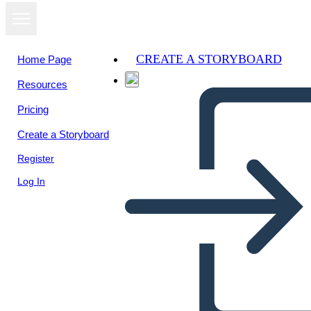
CREATE A STORYBOARD
Home Page
Resources
View as
Pricing
slideshow
Create a Storyboard
Register
Log In
Untitled Storyboard