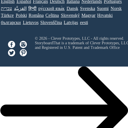
English
Español
Français
Deutsch
Italiana
Nederlands
Português
עברית
العَرَبِيَّة
हिन्दी
ру́сский язы́к
Dansk
Svenska
Suomi
Norsk
Türkçe
Polski
Româna
Ceština
Slovenský
Magyar
Hrvatski
български
Lietuvos
Slovenščina
Latvijas
eesti
© 2026 - Clever Prototypes, LLC - All rights reserved.
StoryboardThat is a trademark of Clever Prototypes, LL
and Registered in U.S. Patent and Trademark Office