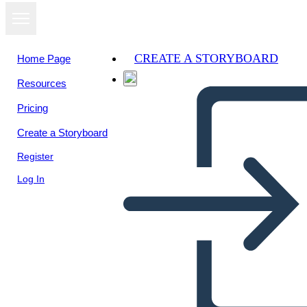
CREATE A STORYBOARD
Home Page
Resources
View as
Pricing
slideshow
Create a Storyboard
Register
Log In
LPJ DV