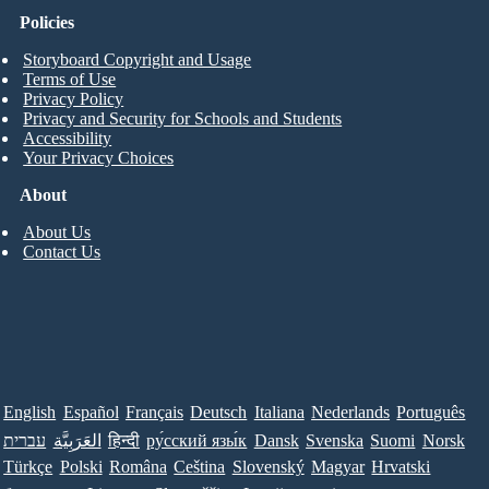
Policies
Storyboard Copyright and Usage
Terms of Use
Privacy Policy
Privacy and Security for Schools and Students
Accessibility
Your Privacy Choices
About
About Us
Contact Us
English
Español
Français
Deutsch
Italiana
Nederlands
Português
עברית
العَرَبِيَّة
हिन्दी
ру́сский язы́к
Dansk
Svenska
Suomi
Norsk
Türkçe
Polski
Româna
Ceština
Slovenský
Magyar
Hrvatski