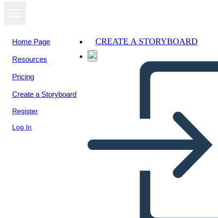
CREATE A STORYBOARD
Home Page
Resources
View as
Pricing
slideshow
Create a Storyboard
Register
Log In
Untitled Storyboard