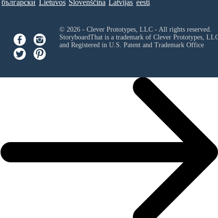
български
Lietuvos
Slovenščina
Latvijas
eesti
© 2026 - Clever Prototypes, LLC - All rights reserved.
StoryboardThat is a trademark of Clever Prototypes, LL
and Registered in U.S. Patent and Trademark Office