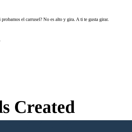
robamos el carrusel? No es alto y gira. A ti te gusta girar.
.
s Created
n Needed to Try!