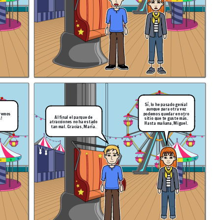
Sí, lo he pasado genial
aunque para otra vez
podemos quedar en otro
aremos
Al final el parque de
sitio que te guste más.
s!
atracciones no ha estado
Hasta mañana, Miguel.
tan mal. Gracias, María.