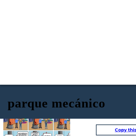
parque mecánico
Hola Miguel, quedamos
Lo siento Miguel, la
sobre las 5, no a las 5 en
próxima vez te avisaré.
punto. El bus ha llegado con
¿Qué atracción quieres
¿Y por qué hemos
Bueno, si ha sido por el
retraso porque había
Hola María, llegas tarde.
probar?
quedado en el parque de
autobús, pero podrías
mucho tráfico
Habíamos quedado a las 5
¿Quieres probar las
atracciones si no te
haberme avisado.
y son las 5.10
atracciones? A mí me dan
gusta montar en ellas?
miedo las alturas.
Copy thi
Vale, supongo que puedo
ohh Bueno; pensaba que a ti te
probar. Me gusta girar. Y
gustaban las atracciones por eso
Sí, lo he pasado genial
luego podemos ir a
propusiste el parque. Pero ya que
aunque para otra vez
probar algunos de los
estamos, ¿qué te parece si
podemos quedar en otro
¡Genial! Lo pasaremos
juegos. A ti te gustan los
probamos el carrusel? No es alto y
Al final el parque de
sitio que te guste más.
bien. ¡Vamos!
Era el lugar que estaba a