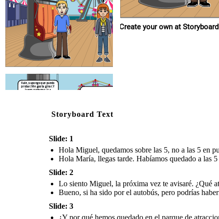
Create your own at Storyboard
Create your own at Storyboard That
Vale, supongo que puedo
probar. Me gusta girar. Y
Sí, l
luego podemos ir a
aunq
probar algunos de los
podem
¡Genial! Lo pasaremos
juegos. A ti te gustan los
Al final el parque de
sitio
bien. ¡Vamos!
¿Y por qué hemos
retos.
atracciones no ha estado
Hast
quedado en el parque de
tan mal. Gracias, María.
¿Quieres probar las
atracciones si no te
atracciones? A mí me dan
gusta montar en ellas?
miedo las alturas.
Storyboard Text
Slide: 1
Hola Miguel, quedamos sobre las 5, no a las 5 en pu
Hola María, llegas tarde. Habíamos quedado a las 5 
Slide: 2
Lo siento Miguel, la próxima vez te avisaré. ¿Qué a
Bueno, si ha sido por el autobús, pero podrías habe
Slide: 3
Sí, lo he pasado genial
aunque para otra vez
podemos quedar en otro
¿Y por qué hemos quedado en el parque de atraccione
Al final el parque de
sitio que te guste más.