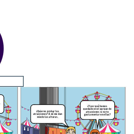
.
¿Y por qué hemos
quedado en el parque de
¿Quieres probar las
atracciones si no te
atracciones? A mí me dan
gusta montar en ellas?
miedo las alturas.