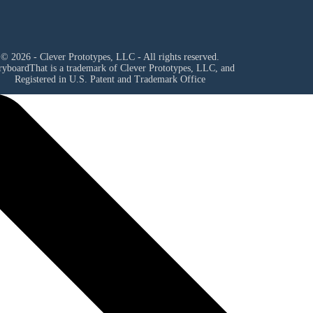
© 2026 - Clever Prototypes, LLC - All rights reserved.
ryboardThat is a trademark of Clever Prototypes, LLC, and
Registered in U.S. Patent and Trademark Office