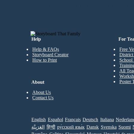
CREATE MY FIRST STORYBOARD
Help
For Te
Help & FAQs
Free Ve
Storyboard Creator
Distric
How to Print
School 
Trainin
All Tea
Worksh
Poster 
About
About Us
Contact Us
English
Español
Français
Deutsch
Italiana
Nederlan
العَرَبِيَّة
हिन्दी
ру́сский язы́к
Dansk
Svenska
Suomi