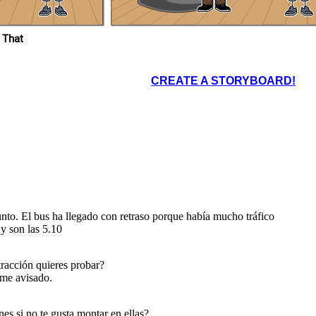
 That
CREATE A STORYBOARD!
o he pasado genial
ue para otra vez
os quedar en otro
 que te guste más.
a mañana, Miguel.
nto. El bus ha llegado con retraso porque había mucho tráfico
y son las 5.10
tracción quieres probar?
rme avisado.
s si no te gusta montar en ellas?