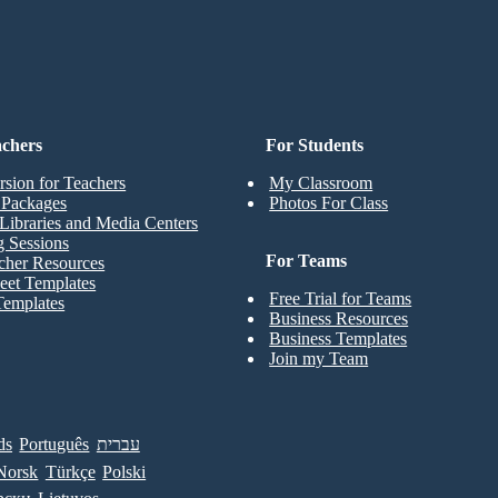
achers
For Students
rsion for Teachers
My Classroom
t Packages
Photos For Class
Libraries and Media Centers
g Sessions
For Teams
cher Resources
eet Templates
Free Trial for Teams
Templates
Business Resources
Business Templates
Join my Team
ds
Português
עברית
Norsk
Türkçe
Polski