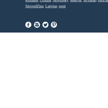
Româna
Ceština
Slovenský
Magyar
Hrvatski
бълга
Slovenščina
Latvijas
eesti