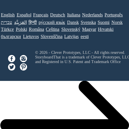
English
Español
Français
Deutsch
Italiana
Nederlands
Português
עברית
العَرَبِيَّة
हिन्दी
ру́сский язы́к
Dansk
Svenska
Suomi
Norsk
Türkçe
Polski
Româna
Ceština
Slovenský
Magyar
Hrvatski
български
Lietuvos
Slovenščina
Latvijas
eesti
© 2026 - Clever Prototypes, LLC - All rights reserved.
StoryboardThat is a trademark of Clever Prototypes, LL
and Registered in U.S. Patent and Trademark Office