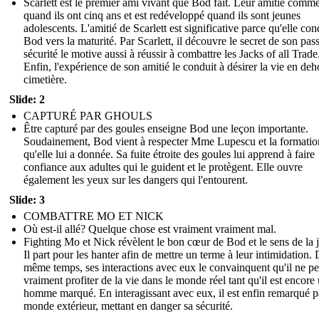
Scarlett est le premier ami vivant que Bod fait. Leur amitié comm
quand ils ont cinq ans et est redéveloppé quand ils sont jeunes
adolescents. L'amitié de Scarlett est significative parce qu'elle con
Bod vers la maturité. Par Scarlett, il découvre le secret de son pas
sécurité le motive aussi à réussir à combattre les Jacks of all Trade
Enfin, l'expérience de son amitié le conduit à désirer la vie en deh
cimetière.
Slide: 2
CAPTURÉ PAR GHOULS
Être capturé par des goules enseigne Bod une leçon importante.
Soudainement, Bod vient à respecter Mme Lupescu et la formatio
qu'elle lui a donnée. Sa fuite étroite des goules lui apprend à faire
confiance aux adultes qui le guident et le protègent. Elle ouvre
également les yeux sur les dangers qui l'entourent.
Slide: 3
COMBATTRE MO ET NICK
Où est-il allé? Quelque chose est vraiment vraiment mal.
Fighting Mo et Nick révèlent le bon cœur de Bod et le sens de la j
Il part pour les hanter afin de mettre un terme à leur intimidation. 
même temps, ses interactions avec eux le convainquent qu'il ne pe
vraiment profiter de la vie dans le monde réel tant qu'il est encore
homme marqué. En interagissant avec eux, il est enfin remarqué p
monde extérieur, mettant en danger sa sécurité.