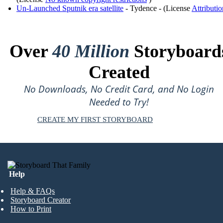
Un-Launched Sputnik era satellite
- Tydence - (License
Attributio
Over
40 Million
Storyboard
Created
No Downloads, No Credit Card, and No Login
Needed to Try!
CREATE MY FIRST STORYBOARD
Help
Help & FAQs
Storyboard Creator
How to Print