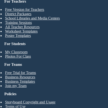
For Teachers
Free Version for Teachers
District Packages
School Libraries and Media Centers
Training Sessions
All Teacher Resources
Worksheet Templates
Poster Templates
For Students
My Classroom
Photos For Class
For Teams
Free Trial for Teams
Business Resources
Business Templates
Join my Team
Policies
Storyboard Copyright and Usage
Terms of Use