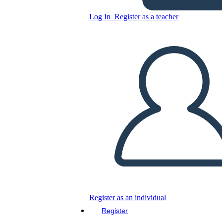
Log In
Register as a teacher
חרושצ'וב לעומת אייזנהאואר -
מנהיגי מעצמה העולה במלחמה
הקרה
Copy this Storyboard
CREATE A STORYBOARD
PLAY SLIDESHOW
READ TO ME
Register as an individual
Register