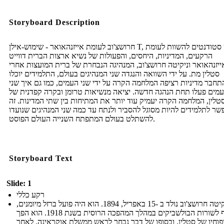
Storyboard Description
חרושצ'וב לעומת אייזנהאואר - שימוש-אילן T, יש סטודנטים להשוות לעומת
הרקעים, המדיניות, היחסים, והפעולות של נשיא ארצות הברית דווייט
ייזנהאואר וניקיטה חרושצ'וב, המנהיגה הנבחרת של ברית המועצות אחרי
סטלין מת. על ידי השוואה והנגדה שני המנהיגים בעולם, התלמידים יוכלו
תחבר מדיניות רציפה המלחמה הקרה על ידי שני העמים, כמו גם איך שני
מים פעלו תחת הנהגה חדשה. יציאה מנשיאות טרומן ובקרה קפדנית של
טלין, המלחמה הקרה יעמיק עוד יותר את המתיחות בין שתי המדינות. זה
שר לתלמידים להיות מסוגל להסביר ולנתח עד כמה שני המנהיגים שנועדו
להשתלט בעולם המתפתח השנייה העולם הפוסט.
Storyboard Text
Slide: 1
רקע כללי
ניקיטה חרושצ'וב נולד ב -15 באפריל, 1894. הוא היה פועל ברזל מיומנים,
והצטרף לשורות הבולשביקים במהלך המהפכה הרוסית בשנת 1918. הוא הפך
פוחיו של סטלין, ובסופו של דבר נבחר לראש ממשלת אוקראינה. לאחר