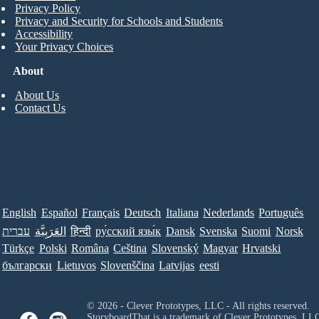
Privacy Policy
Privacy and Security for Schools and Students
Accessibility
Your Privacy Choices
About
About Us
Contact Us
English
Español
Français
Deutsch
Italiana
Nederlands
Português
Norsk
Suomi
Svenska
Dansk
ру́сский язы́к
हिन्दी
العَرَبِيَّة
עברית
Türkçe
Polski
Româna
Ceština
Slovenský
Magyar
Hrvatski
български
Lietuvos
Slovenščina
Latvijas
eesti
© 2026 - Clever Prototypes, LLC - All rights reserved.
StoryboardThat is a trademark of Clever Prototypes, LL