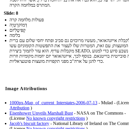
המתרס במלחמה הקרה.
Slide: 8
פעולות מלחמה קרה
דֵמוֹקרָטִיָה
קָפִּיטָלִיזם
בלימה
קבלת אייזנהאואר, מעשיו מרוכזים גם סביב ופתח יחסי שלום עם ברית
המועצות; עם זאת, המטרות שלו לעצור את התפשטות הקומוניזם עשו
מקבלות עדיף. הוא עזר לתמוך ביצירת SEATO, אשר נשבע סיוע כדי למנוע
ובייטית בוייטנאם. בנוסף לכך, אייזנהאואר יזם יוזמות מקומיות וזרות
כדי להגן על ארה"ב מפני תקפויות מועצות פוטנציאליות.
Image Attributions
1000px-Map_of_current_Interstates-2006-07-13
- Mulad - (Licen
Attribution
)
Eisenhower Unveils Marshall Bust
- NASA on The Commons -
(License
No known copyright restrictions
)
Jacob's biscuit factory
- National Library of Ireland on The Comm
(License
No known copyright restrictions
)