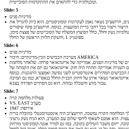
וטכנולוגית כדי להתאים את ההתקדמות הסובייטית.
Slide: 5
מדיניות פנים
ים, חרושצ'וב נשאר נאמן לעקרונות קומוניסטיים. הוא כיוון להגדיל את
הייצור וייצור בכל רחבי ברית המועצות. בנוסף, חרושצ'וב פקח שיפורים
ולוגיות נשק וחלל, כולל הפיצוץ המוצלח של הסובייטים של פצצת מימן,
והשקת הלווין הראשון של החלל, I. ספוטניק
Slide: 6
מדיניות פנים
מערכת הכבישים הבין-מדינתיים: חיבור AMERICA
ים של מדיניות הפנים, אמריקה של אייזנהאואר פרחה. שלאחר מלחמת
 השנייה אמריקה תחתיו היה חזק. אייזנהאואר גם יזם את הקמתה של
הכבישים המהירים אינטרסטייט לשני נסיעה ואמצעי התגוננות. בנוסף
אייזנהאואר נשאר איתן על חיזוק תכנית החלל בנאס"א, כמו גם תמיכה
עבור מדע והשכלה גבוהה. הוא גם הסתיים הפרדה בצבא.
Slide: 7
פעולות מלחמה קרה
VS. EAST מַעֲרָב
אירופה: 1947
 המלחמה הקרה נמשכה, חרושצ'וב היה אינסטרומנטלי בהובלת ברית
צות. הוא אמנם לשאוף ליחסי שלום עם המערב, הוא הניח נשק גרעיני
ובה, ייזום משבר הטילים בקובה, כמו גם למרד אנטי-קומוניסטי מורחק
ונגריה. יתר על כן, הוא גם ראה את בניית חומת ברלין, אשר היה לסמל