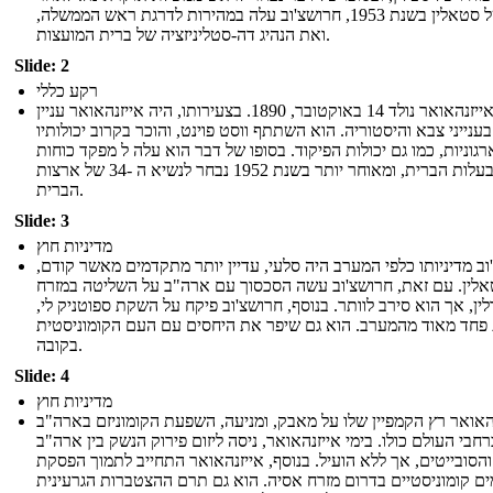
מותו של סטאלין בשנת 1953, חרושצ'וב עלה במהירות לדרגת ראש הממשלה,
ואת הנהיג דה-סטליניזציה של ברית המועצות.
Slide: 2
רקע כללי
דווייט אייזנהאואר נולד 14 באוקטובר, 1890. בצעירותו, היה אייזנהאואר עניין
בענייני צבא והיסטוריה. הוא השתתף ווסט פוינט, והוכר בקרוב יכולותיו
גוניות, כמו גם יכולות הפיקוד. בסופו של דבר הוא עלה ל מפקד כוחות
בעלות הברית, ומאוחר יותר בשנת 1952 נבחר לנשיא ה -34 של ארצות
הברית.
Slide: 3
מדיניות חוץ
וב מדיניותו כלפי המערב היה סלעי, עדיין יותר מתקדמים מאשר קודם,
לין. עם זאת, חרושצ'וב עשה הסכסוך עם ארה"ב על השליטה במזרח
ין, אך הוא סירב לוותר. בנוסף, חרושצ'וב פיקח על השקת ספוטניק לי,
 פחד מאוד מהמערב. הוא גם שיפר את היחסים עם העם הקומוניסטית
בקובה.
Slide: 4
מדיניות חוץ
האואר רץ הקמפיין שלו על מאבק, ומניעה, השפעת הקומוניזם בארה"ב
רחבי העולם כולו. בימי אייזנהאואר, ניסה ליזום פירוק הנשק בין ארה"ב
והסובייטים, אך ללא הועיל. בנוסף, אייזנהאואר התחייב לתמוך הפסקת
ים קומוניסטיים בדרום מזרח אסיה. הוא גם תרם ההצטברות הגרעינית