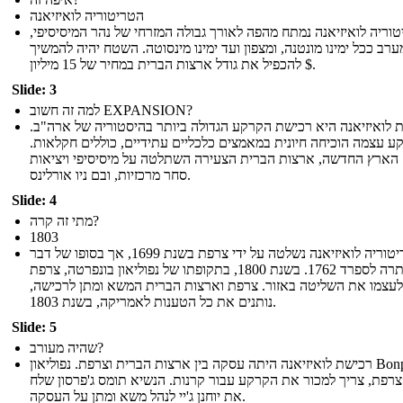
הטריטוריה לואיזיאנה
וריה לואיזיאנה נמתח מהפה לאורך גבולה המזרחי של נהר המיסיסיפי,
רב ככל ימינו מונטנה, ומצפון ועד ימינו מינסוטה. השטח יהיה להמשיך
להכפיל את גודל ארצות הברית במחיר של 15 מיליון $.
Slide: 3
למה זה חשוב EXPANSION?
 לואיזיאנה היא רכישת הקרקע הגדולה ביותר בהיסטוריה של ארה"ב.
ע עצמה הוכיחה חיונית במאמצים כלכליים עתידיים, כוללים חקלאות.
הארץ החדשה, ארצות הברית הצעירה השתלטה על מיסיסיפי ויציאות
סחר מרכזיות, ובם ניו אורלינס.
Slide: 4
מתי זה קרה?
1803
הטריטוריה לואיזיאנה נשלטה על ידי צרפת בשנת 1699, אך בסופו של דבר
ויתרה לספרד 1762. בשנת 1800, בתקופתו של נפוליאון בונפרטה, צרפת
לעצמו את השליטה באזור. צרפת וארצות הברית המשא ומתן לרכישה,
נותנים את כל הטענות לאמריקה, בשנת 1803.
Slide: 5
שהיה מעורב?
רכישת לואיזיאנה היתה עסקה בין ארצות הברית וצרפת. נפוליאון Bonparte,
צרפת, צריך למכור את הקרקע עבור קרנות. הנשיא תומס ג'פרסון שלח
את יוחנן ג'יי לנהל משא ומתן על העסקה.