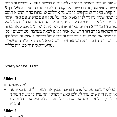
ההתפשטות הטריטוריאלית ארה"ב - לואיזיאנה רכישת 1803 - עכביש זה פרטי
גרף 5 Ws של רכישת לואיזיאנה, את רכישת הקרקע הגדולה ביותר בהיסטוריה
יקנית. במקור המבקשים לרכוש ניו אורלינס למטרות סחר, הנשיא תומס
ון שלח שליח ג'ון ג'יי לנהל משא ומתן על עסקה עם צרפת. עם זאת, קיסר
צרפת נפוליאון בונפרטה הלכו צעד אחד קדימה ומציע בארה"ב מכלול של
השטח. 15 מיליון $ דולרים מאוחר יותר, לא היתה לארה"ב מכפיל את נפחו,
ר השראה בקרב דור חדש של אמריקאים לצאת מערבה. סטודנטים יוכלו
ולהסביר את המושגים העיקריים והיבטים של רכישת לואיזיאנה ניצול גרף
עכביש, כמו גם עד כמה משמעותי הרכישה היא להבנת ארה"ב התפשטות
טריטוריאלית והיסטוריה כללית.
Storyboard Text
Slide: 1
מה שהושג?
נפוליאון בונפרטה של ​​צרפת צריכה לממן את צבאו הלוחמים באירופה.
איזיאנה היה שום ערך לו, ולכן כאשר ג'פרסון התעניין ברכישת העיר ניו
ורלינס, נפוליאון הציע את השטח כולו. זה היה להכפיל את גודל ארצות
הברית!
Slide: 2
איפה זה?