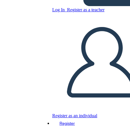
- רכישת לואיזיאנה 1803
Log In
Register as a teacher
Copy this Storyboard
CREATE A STORYBOARD
PLAY SLIDESHOW
READ TO ME
Register as an individual
Register