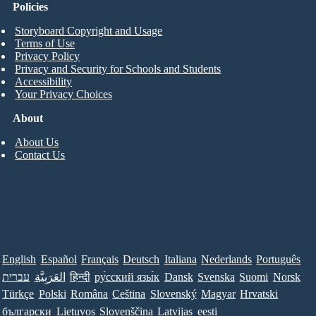
Policies
Storyboard Copyright and Usage
Terms of Use
Privacy Policy
Privacy and Security for Schools and Students
Accessibility
Your Privacy Choices
About
About Us
Contact Us
English
Español
Français
Deutsch
Italiana
Nederlands
Português
Norsk
Suomi
Svenska
Dansk
ру́сский язы́к
हिन्दी
العَرَبِيَّة
עברית
Türkçe
Polski
Româna
Ceština
Slovenský
Magyar
Hrvatski
български
Lietuvos
Slovenščina
Latvijas
eesti