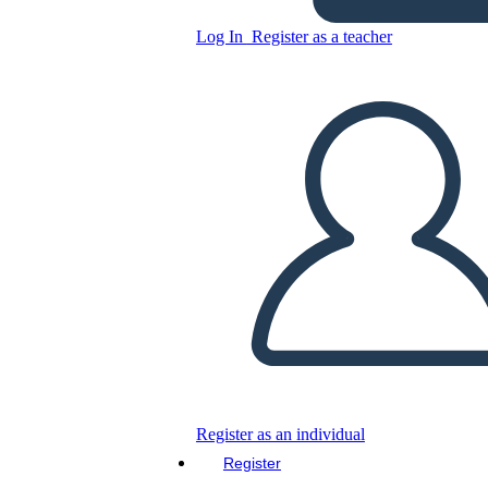
תנאי מלחמה קרים - מירוץ החלל
ואת מירוץ החימוש
Log In
Register as a teacher
Copy this Storyboard
CREATE A STORYBOARD
PLAY SLIDESHOW
READ TO ME
Register as an individual
Register