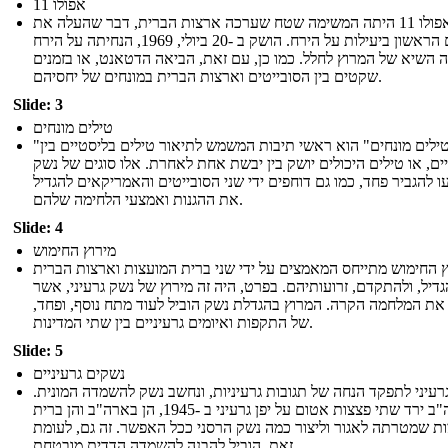
אפולו 11
אפולו 11 היתה המשימה שטח שערכה ארצות הברית, דבר שהעלה את
האדם הראשון ביעילות על הירח. הושק ב -20 ביולי, 1969, הנחיתה על הירח
 השיא של המרוץ לחלל. כמו כן, עם זאת, הביאה הדטאנט, או בזמנים
שקטים בין הסובייטים וארצות הברית במונחים של יחסיהם.
Slide: 3
טילים מונחים
"טילים מונחים" הוא ראשי תיבות המשמש לתיאור טילים בליסטיים בין
ים, או טילים היכולים יושק בין יבשת אחת לאחרת. אלו סוגים של נשק
עו להגביר פחד, כמו גם דוחפים ידי שני הסובייטים והאמריקאים להגדיל
את ההגנות ואמצעי הלחימה שלהם.
Slide: 4
מירוץ החימוש
 החימוש מתייחס המאמצים על ידי שני ברית המועצות וארצות הברית
גדיל, ולהתקדם, זרועותיהם. בפרט, היה זה מירוץ של נשק גרעיני, אשר
את המלחמה הקרה. המרוץ בהגדלת נשק הוביל לעוד מתח נוסף, ופחד,
של התקפות ואיומים גרעיניים בין שתי המדינות.
Slide: 5
נשקים גרעיניים
רעיני לתפקד הנחה של תגובות גרעיניות, ונחשב נשק להשמדה המונית.
ארה"ב ירד שתי פצצות אטום על יפן גרעיני ב -1945, הן בארה"ב והן ברית
ת שמטרתה לאגור וליצור כמה נשק הרסני ככל האפשר. זה גם, לעומת
זאת, הוביל להבנה להשמדה הדדית מובטחת.