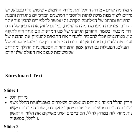
 מלחמה קרים - מירוץ החלל ואת מירוץ החימוש - שימוש גרף עכביש, יש
ידים ליצור מפת מילה לזהות ולהסביר המושגים המרכזיים בהגדרה והבנת
החימוש ומרחב של המלחמה הקרה. זה יאפשר לתלמידים להבין עוד יותר
קרוב המדינות הגיעו מלחמה הגרעינית, כמו גם לחזק את הרעיון של הרס
די מובטח, כלומר, החורבן הגרעיני של שני המדינות אם אחד היה לתקוף
ן. סטודנטים יוכלו להסביר ולהגדיר את התנאים להעמיק את ההבנה של
זעים טכנולוגיים, כמו גם איך זה קידם המתיחות בין שתי מעצמות-העל של
העולם. הפעילות גם תיתן אמון התפתחויות הטכנולוגיות ההולך ומתרחב
שממשיכות לעצב את העולם שלנו היום.
Storyboard Text
Slide: 1
מירוץ חלל
ירוץ החלל המונח מתייחס המאמצים ושיפורים בטכנולוגיות החלל משני
"ב הצדדים המועצות. ידי ייזום מימון ומחקר גדל, שתי המדינות ביקשו
ת מחוץ לזה במרוץ לחלל. הסובייטים ישיגו משיקים את הלווין הראשון
לחלל, ספוטניק I.
Slide: 2