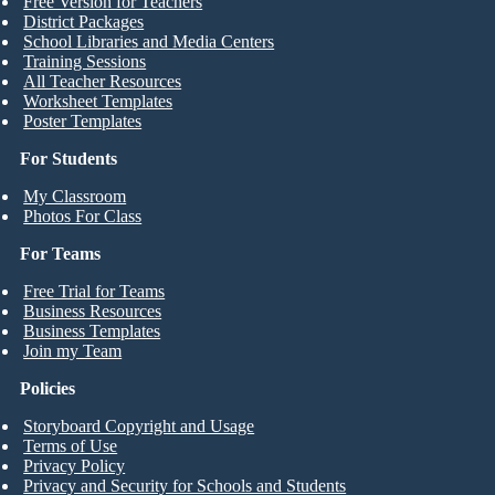
Free Version for Teachers
District Packages
School Libraries and Media Centers
Training Sessions
All Teacher Resources
Worksheet Templates
Poster Templates
For Students
My Classroom
Photos For Class
For Teams
Free Trial for Teams
Business Resources
Business Templates
Join my Team
Policies
Storyboard Copyright and Usage
Terms of Use
Privacy Policy
Privacy and Security for Schools and Students