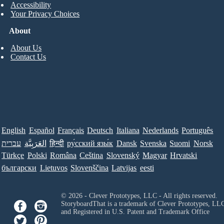
Accessibility
Your Privacy Choices
About
About Us
Contact Us
English
Español
Français
Deutsch
Italiana
Nederlands
Português
Norsk
Suomi
Svenska
Dansk
ру́сский язы́к
हिन्दी
العَرَبِيَّة
עברית
Türkçe
Polski
Româna
Ceština
Slovenský
Magyar
Hrvatski
български
Lietuvos
Slovenščina
Latvijas
eesti
© 2026 - Clever Prototypes, LLC - All rights reserved.
StoryboardThat is a trademark of Clever Prototypes, LL
and Registered in U.S. Patent and Trademark Office