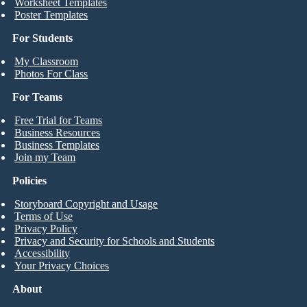
Worksheet Templates
Poster Templates
For Students
My Classroom
Photos For Class
For Teams
Free Trial for Teams
Business Resources
Business Templates
Join my Team
Policies
Storyboard Copyright and Usage
Terms of Use
Privacy Policy
Privacy and Security for Schools and Students
Accessibility
Your Privacy Choices
About