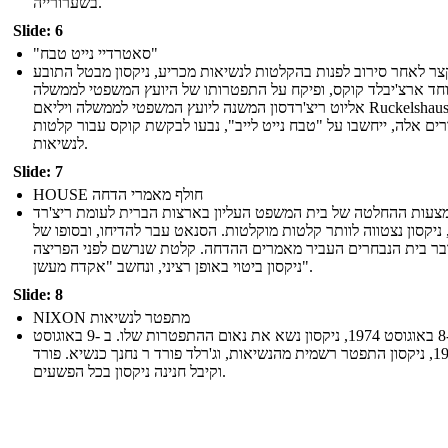
בשערורייה.
Slide: 6
"סאטרדיי נייט טבח"
קצר לאחר סירוב לפנות בהקלטות לנשיאות מכריע, ניקסון מבטל התובע
חד ארצ'יבלד קוקס, ופיקח על התפטרותו של היועץ המשפטי לממשלה
אליוט ריצ'רדסון המשנה ליועץ המשפטי לממשלה ויליאם Ruckelshaus.
רים אלה, ייחשבו על "טבח נייט לייב", נבעו לבקשת קוקס עבור קלטות
לנשיאות.
Slide: 7
HOUSE חולף מאמרי הדחה
צעות ההחלטה של ​​בית המשפט העליון בארצות הברית לעומת ריצ'רד
, ניקסון נצטווה לוותר קלטות מוקלטות. הסנאט עבר להדיחו, ובסופו של
בר בית הנבחרים העביר מאמרים ההדחה. קלטת שנרשם לפני הפריצה
ניקסון ביטוי באופן רציני, ונחשב "אקדח מעשן".
Slide: 8
NIXON מתפטר לנשיאות
ב -8 באוגוסט 1974, ניקסון נשא את נאום ההתפטרות שלו. ב -9 באוגוסט
1974, ניקסון התפטר רשמית מהנשיאות, וג'רלד פורד ר נחנך כנשיא. פורד
וקיבל חנינה ניקסון בכל הפשעים.