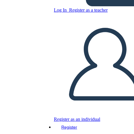
ציר זמן פרשת ווטרגייט
Log In
Register as a teacher
והתפטרותו של ניקסון
Copy this Storyboard
CREATE A STORYBOARD
PLAY SLIDESHOW
READ TO ME
Register as an individual
Register