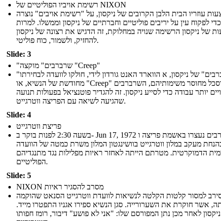
רשימת אויביו הפוליטיים של NIXON
ות עוזריו הבית הלבן הקרובים של ניקסון, על "רשימת אויבים" נוצרה
כדי לפקוח עין על יריבים פוליטיים וחברתיים של ניקסון וממשלו. למרות
ת של ניקסון הרשימה שנויה במחלוקת, זה הדגיש את רצונה של ניקסון
להחזיק, ולשמור, כוח פוליטי.
Slide: 3
"שרברבים" מוקצה "Creep"
"השרברבים" של ניקסון, א הווארד האנט גורדון לידי, חולקו לוועדה לבחירתו
מחודשת של הנשיא, או "Creep" מתוסכל מחוסר משימותיהם, השרברבים
יים יותר עבודה כדי לסייע ניקסון. זה להגדיר פוטנציאל בפעולות תנועה
שהגיעה לשיאה עם הפריצה ווטרגייט.
Slide: 4
פריצת ווטרגייט
בשעה 2:30 לפנות בוקר ב- Jun 17, 1972 שרברבים נעצרו באשמת פריצה ו
הנחת מעקב במלון ווטרגייט בוושינגטון המלון משרת כמטה של ​​הוועדה
ית הדמוקרטית. מטרתם הייתה לאחזר ראיות מפלילות נגד מתנגדיהם
הפוליטיים.
Slide: 5
NIXON מסרב להסגיר ראיות
סירב למסור קלטות הקלטה לנשיאות לוועדת ווטרגייט הסנאט שהוקמה
ה, אשר חוקרת את השערורייה. סגן הנשיא ספירו אגניו התפטרו מייד.
ניקסון לאחר מכן נתן המפורסם שלו: "אני לא פושע" דיבור, רומז חפותו