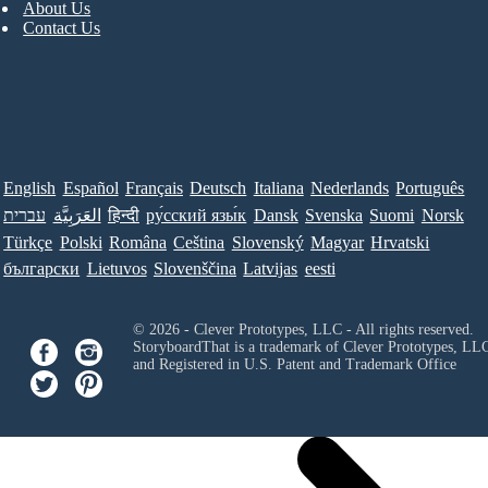
About Us
Contact Us
English
Español
Français
Deutsch
Italiana
Nederlands
Português
Norsk
Suomi
Svenska
Dansk
ру́сский язы́к
हिन्दी
العَرَبِيَّة
עברית
Türkçe
Polski
Româna
Ceština
Slovenský
Magyar
Hrvatski
български
Lietuvos
Slovenščina
Latvijas
eesti
© 2026 - Clever Prototypes, LLC - All rights reserved.
StoryboardThat is a trademark of Clever Prototypes, LL
and Registered in U.S. Patent and Trademark Office