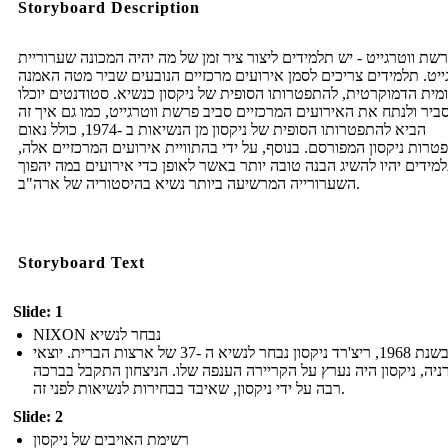
Storyboard Description
רשת ווטרגייט - יש תלמידים ליצור ציר זמן של מה יהיה המכונה שערוריית
ייט. תלמידים צריכים לסמן אירועים מרכזיים הנובעים שביר מטה האמנה
מית הדמוקרטית, להתפטרותו הסופית של ניקסון כנשיא. סטודנטים יוכלו
ביר ולנתח את האירועים המרכזיים סביב פרשת ווטרגייט, כמו גם איך זה
הביא להתפטרותו הסופית של ניקסון מן הנשיאות ב -1974, כולל נאום
רות ניקסון המפורסם. בנוסף, על ידי בהתוויית אירועים המרכזיים אלה,
מידים יהיו להשיג הבנה טובה יותר באשר לאופן כדי אירועים במה יהפוך
השערורייה המרשיעה ביותר נשיא בהיסטוריה של ארה"ב.
Storyboard Text
Slide: 1
NIXON נבחר לנשיא
בשנת 1968, ריצ'רד ניקסון נבחר לנשיא ה -37 של ארצות הברית. יוצאי
ניה, ניקסון היה נערץ על הקריירה הענפה שלו. הניצחון התקבל בברכה
רבה על ידי ניקסון, שאיבד בבחירות לנשיאות לפני זה.
Slide: 2
רשימת האויבים של ניקסון