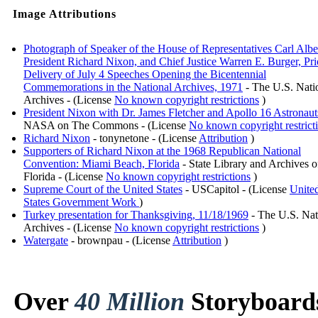
Image Attributions
Photograph of Speaker of the House of Representatives Carl Albe
President Richard Nixon, and Chief Justice Warren E. Burger, Pri
Delivery of July 4 Speeches Opening the Bicentennial
Commemorations in the National Archives, 1971
- The U.S. Nati
Archives - (License
No known copyright restrictions
)
President Nixon with Dr. James Fletcher and Apollo 16 Astronaut
NASA on The Commons - (License
No known copyright restrict
Richard Nixon
- tonynetone - (License
Attribution
)
Supporters of Richard Nixon at the 1968 Republican National
Convention: Miami Beach, Florida
- State Library and Archives o
Florida - (License
No known copyright restrictions
)
Supreme Court of the United States
- USCapitol - (License
Unite
States Government Work
)
Turkey presentation for Thanksgiving, 11/18/1969
- The U.S. Nat
Archives - (License
No known copyright restrictions
)
Watergate
- brownpau - (License
Attribution
)
Over
40 Million
Storyboard