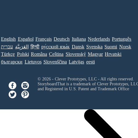
English
Español
Français
Deutsch
Italiana
Nederlands
Português
Norsk
Suomi
Svenska
Dansk
ру́сский язы́к
हिन्दी
العَرَبِيَّة
עברית
Türkçe
Polski
Româna
Ceština
Slovenský
Magyar
Hrvatski
български
Lietuvos
Slovenščina
Latvijas
eesti
© 2026 - Clever Prototypes, LLC - All rights reserved.
StoryboardThat is a trademark of Clever Prototypes, LL
and Registered in U.S. Patent and Trademark Office