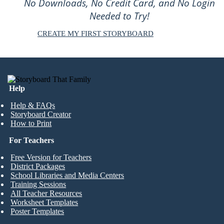
No Downloads, No Credit Card, and No Login
Needed to Try!
CREATE MY FIRST STORYBOARD
Help
Help & FAQs
Storyboard Creator
How to Print
For Teachers
Free Version for Teachers
District Packages
School Libraries and Media Centers
Training Sessions
All Teacher Resources
Worksheet Templates
Poster Templates