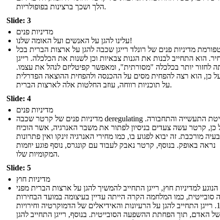
הלך ושכך ברצינות בפופולריות.
Slide: 3
מדיניות פנים
עלינו להגן על האנשים ועל האומה שלנו!
פורמת מדיניות פנים של רונלד רייגן שכבה להגן על ארצות הברית בכל
ר. הוא התחייב לבנות את הגנות צבאיות וכן לשנות את הכלכלה. רייגן
 לחזור יותר בכלכלה "מסורתית", ומאפשר קפיטליזם לנהל את עצמו.
ל כן, הוא רצה להפחית מסים על ההכנסה ולהפחית ההוצאה הפדרלית
על תוכניות רווחה, עוזב החלטות אלה לארצות הברית.
Slide: 4
מדיניות פנים
מדיניות פנים של קרטר שכבה deregulating שליטת התעשייה והתחבורה.
 כן, קרטר עשה צעדים בניסיון לפתור את משבר האנרגיה, אשר הוכיח
עיה מורכבת. זה יבוא לפגוע בו, כמו מחירי האנרגיה זינקו ואין פתרונות
נראה באופק. בנוסף, קרטר נאבק לעבוד עם קונגרס, נוסף פוגע יוזמות
המקומיות שלו.
Slide: 5
מדיניות חוץ
הנוגע למדיניות חוץ, רייגן התחייב להמשיך להגן על ארצות הברית מפני
סובייטית, כמו המלחמה הקרה הייתה עדיין בעיצומה במועד הבחירות
1980. רייגן התחייב להגן על הרעיונות והאידיאלים של הדמוקרטיה וחירויות
של האדם, תוך הפחתת ההשפעה הסובייטית. בנוסף, רייגן התחייב להגן