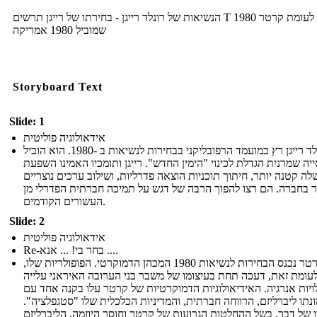
הנשיאות של רונלד רייגן - בחירתו של רייגן תרשים T 1980 לעומת קרטר
שמוביל 1980 אמריקה
Storyboard Text
Slide: 1
אידאולוגיה פוליטית
רונלד רייגן רץ כמועמד הרפובליקני בבחירות לנשיאות ב -1980. הוא הוביל
יה שמרנית הגדלת לכינוי "הימין החדש". רייגן ותומכיו האמינו השפעת
ה קטנה יותר, חיתוך תוכניות הוצאה פדרליות, ושילוב ערכים נוצריים
ר בחברה. הם רצו להפוך הרבה של דגש על תמיכה חברתית הפדרלי מן
העשורים הקודמים.
Slide: 2
אידאולוגיה פוליטית
Re-בחר בי! ... אנא ....
ג'ימי קרטר נכנס הבחירות לנשיאות 1980 המכהן הדמוקרטי. הפופולריות שלו,
עומת זאת, דעכה תחת בעיצומו של משבר בני הערובה האיראני עלייה
ויות אנרגיה. האידיאולוגיות הדמוקרטיות של קרטר עלו בקנה אחד עם
נתו ליברליזם, הרווחה חברתית, והמדיניות הכלכלית שלו "סטגפלציה".
 של דבר, בשל ההחלטות הגרועות של קרטר וחוסר היוזמה, הליברליזם