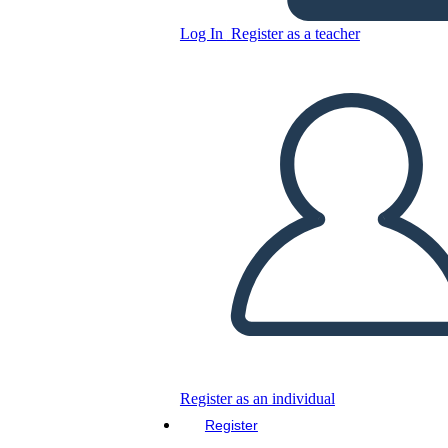
הנשיאות של רונלד רייגן -
הבחירות של 1980
Log In
Register as a teacher
Copy this Storyboard
CREATE A STORYBOARD
PLAY SLIDESHOW
READ TO ME
Register as an individual
Register