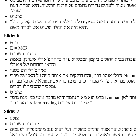
שטח מאוד ולעתים נדירות מיזמים על הרמה הרגשית. היא הסחת דעת
בשבילו.
ציטוט:
"כל כך מלא חיים והתרגשות. קולה, הכל eyes-- שלה על כתפיה היתה הזמנה.
והיא חיה את החלון ופשוט אש לברוח משם. "
Slide: 6
ברט
E = MC²
תכונות חשובות:
עבדה בבית החולים ביקמן המכללה; עוזר בחקר צ'ארלי אלגרנון; באמת
מודאג רווחתם של צ'ארלי
איך צ'רלי חש כלפיו:
צ'רלי אוהב ברט, והם חולקים את אותה דעה על האגו של פרופ Nemur. הוא
להגן על עבודת Nemur ושטראוס, עם זאת. צ'רלי מעריך כי ברט מדבר לאט
ומקפיד להסביר לו דברים.
ציטוט:
"ברט הוא מאוד נחמד והוא מדבר איטי כמו מנת מיס Kinnian בכיתתה לאן
אני הולך כדי lern reeding למבוגרים איטיים."
Slide: 7
צולע
תכונות חשובות:
אופה; שיער אפור ועיניים כחולות; רגל רעה; גונב מהמאפייה; לפעמים
תערב כאשר צ'ארלי רודה, ולפעמים מוסיף לבעיה; מגן צ'רלי בשובו אל