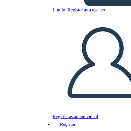
Log In
Register as a teacher
מפת תווים עבור פרחים לאלג'רנון
Copy this Storyboard
CREATE A STORYBOARD
PLAY SLIDESHOW
READ TO ME
Register as an individual
Register