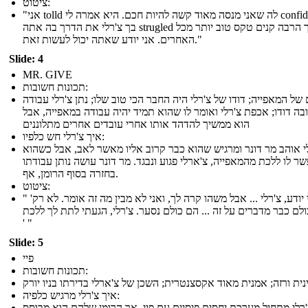
ציטוט:
"אני tolld לה שאני מנסה מאוד קשה להיות חכם. היא אמרה לי confidense
בך צ'רלי את הדרך בה אתה strugled כל כך הרבה קנים טקס טוב יותר מכל
האחרים. אני יודע שאתה יכול לעשות זאת."
Slide: 4
MR. GIVE
תכונות חשובות:
של המאפייה; דודו של צ'רלי היה החבר הכי טוב שלו; נתן צ'רלי עבודה
בה דודו; אכפת צ'רלי ואומר לו שהוא תמיד יהיה עבודה במאפייה, אבל
הוא ממשיך להדהד אותו אחרי עובדים אחרים מתלוננים
איך צ'רלי חש כלפיו:
י אוהב מר דונר ומרגיש שהוא כבר קרוב אליו מאשר לאב, אבל כשהוא
ר לו ללכת מהמאפייה, צ'ארלי פגוע ונבגד. מר דונר עושה נותן עבודתו
בחזרה בסוף הרומן, אף.
ציטוט:
" 'אני יודע, צ'רלי ... אבל משהו קרה לך, ואני לא מבין מה זה אומר. לא רק
ולם כבר מדברים על זה ... הם כולם נסער. צ'רלי, הגעתי לתת לך ללכת.
' "
Slide: 5
פיי
תכונות חשובות:
איך צ'רלי מרגיש כלפיה:
רלי מתחיל מערכת יחסים פיסיים עם פיי, אך הרומן שלהם הוא מבוסס