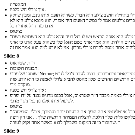
המאפייה
איך צ'רלי חש כלפיו:
לי בתחילה חושב צולע הוא חברו. כשהוא תופס אותו גונב, ומבין שחלק
רים צולעים אמר לו במשך השנים היה אכזרי, הוא מוצא צולע הוא לא
אדם כזה גדול אחרי הכל.
ציטוט:
"הבוקר צולע הוא אופה הראש ויש לו רגל רעה והוא צולע הוא השתמש בשם
שלי כשהוא צעק ארני כי ארני losst עוגת יום הולדת. הוא אמר ארני בשם
Slide: 8
ד"ר. שטראוס
תכונות חשובות:
שותפו של פרופ 'Nemur; פסיכיאטר נוירוכירורג; רוצה לעזור צ'רלי לנווט
ם הרגשיים החדשים שלו; מהסס להביא צ'רלי לאמנה כי הוא יודע שזה
מוקדם מדי.
איך צ'רלי חש כלפיו:
צ'רלי באמת מכבד ד"ר שטראוס, אבל בכנס מרגיש נבגד על ידו ופרופ Nemur
לטיפול אותו אלגרנון כמו ניסוי מדעי.
ציטוט:
" 'ככל אינטליגנטי אתה הופך את הבעיות יותר תצטרך, צ'רלי. הצמיחה
לקטואלית שלך הולכת להצליח הצמיחה הרגשית שלך ... אני רק רוצה
שתזכור כי זה המקום בשבילך לבוא כאשר אתה זקוק לעזרה. "
Slide: 9