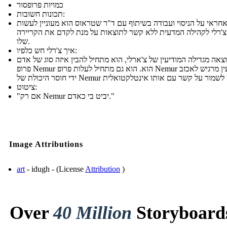
כמויות פרופסור
תכונות חשובות:
חראי על הניסוי ועבודה בשיתוף עם ד"ר שטראוס הוא מעוניין לעשות
'רלי לקהילה המדעית ללא קשר לתוצאות על מנת לקדם את הקריירה
שלו.
איך צ'רלי חש כלפיו:
צאה מגדילה המודיעין של צ'ארלי, הוא מתחיל להבין איזה סוג של אדם
פרופ Nemur הוא. הוא גם מתחיל לעלות פרופ Nemur במודיעין מרגיש לאכזב
ציטוט:
"אם רק Nemur יביט בי כאדם."
Image Attributions
art
- idugh - (License
Attribution
)
Over
40 Million
Storyboard