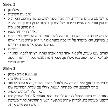
Slide: 2
אלג'רנון
תכונות חשובות:
 לבן עם עיניים שחורות; רַך; לומד כיצד לנווט במבוך מורכב; הוא יכול
ת עוין וזורק את עצמו בקירות של המבוך במקום לרוץ במבוך כדי לקבל
את מזונו; נסוג ומת
איך צ'רלי חש כלפיו:
לי חש קרבה עבור אלג'רנון, ונראה להבין אותו. הוא התרשם כמה חכם
. בשיקגו, הוא מוטרד על ידי כמה נסער אלגרנון היא שהוא מגדיר אותו
בחינם ומביא אותו חזרה לדירתו.
ציטוט:
"הפרופסורים עשו טעות, ולא אף אחד אחר אבחן אותה. רציתי לקפוץ ולהגיד
בל לא יכולתי לזוז. כמו אלג'רנון, מצאתי את עצמי מאחורי רשת הכלוב
שבנה סביבי. "
Slide: 3
אליס (מיס) Kinnian
תכונות חשובות:
ם ושיער בראון; היא המורה של צ'ארלי במרכז מבוגר, והיא עזרה לבחור
צ'רלי למבצע; היא מפתחת רגשות צ'רלי עם עליית המודיעין שלו
איך צ'רלי מרגיש כלפיה:
צ'רלי מעריץ מיס Kinnian, ומזכה אותה עם היותו מסוגל לקרוא ולכתוב. הוא
רומנטי מעוניין בה, למרות שהוא מתקשה רגשי התקדמות לתוך מערכת
יחסים רומנטיים איתה.