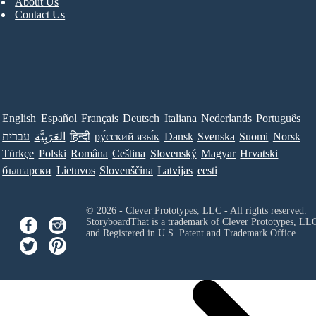
About Us
Contact Us
English
Español
Français
Deutsch
Italiana
Nederlands
Português
Norsk
Suomi
Svenska
Dansk
ру́сский язы́к
हिन्दी
العَرَبِيَّة
עברית
Türkçe
Polski
Româna
Ceština
Slovenský
Magyar
Hrvatski
български
Lietuvos
Slovenščina
Latvijas
eesti
© 2026 - Clever Prototypes, LLC - All rights reserved.
StoryboardThat is a trademark of Clever Prototypes, LL
and Registered in U.S. Patent and Trademark Office