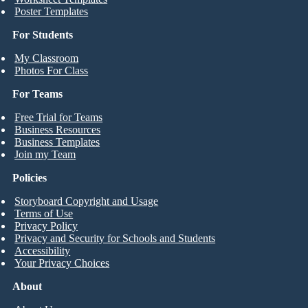
Poster Templates
For Students
My Classroom
Photos For Class
For Teams
Free Trial for Teams
Business Resources
Business Templates
Join my Team
Policies
Storyboard Copyright and Usage
Terms of Use
Privacy Policy
Privacy and Security for Schools and Students
Accessibility
Your Privacy Choices
About