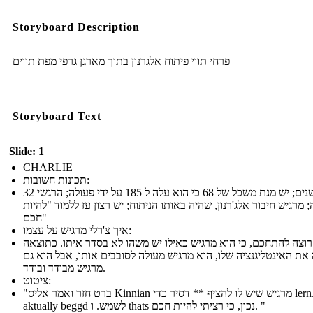
Storyboard Description
פרחי תווי פיתוח אלגרנון בתוך מארגן גרפי מפת תווים
Storyboard Text
Slide: 1
CHARLIE
תכונות חשובות:
32 שנים; יש מנת משכל של 68 כי הוא עלה ל 185 על ידי פעולה; הרגשי
 מרגיש חיבור אלג'רנון, שהיה באותו הניתוח; יש רצון עז ללמוד "להיות
חכם"
איך צ'רלי מרגיש על עצמו:
 רוצה להתחכם, כי הוא מרגיש כאילו יש משהו לא בסדר איתו. כתוצאה
 את האינטליגנציה שלו, הוא מרגיש מעולה לסובבים אותו, אבל הוא גם
מרגיש מבודד ובודד.
ציטוט:
"ברט חזר ואמר אליס Kinnian מרגיש שיש לו להציף ** דסיר כדי lern. הוא
aktually beggd לשמש. ו thats נכון, כי רציתי להיות חכם. "