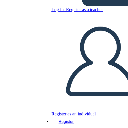
דיאגרמה מגרש אלף שמשות
זוהרות
Log In
Register as a teacher
Copy this Storyboard
CREATE A STORYBOARD
PLAY SLIDESHOW
READ TO ME
Register as an individual
Register