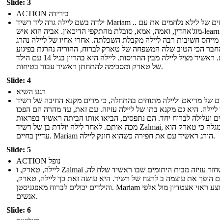
Slide: 3
ACTION בירידה
ילדה בשם ליילה גרה ליד רשיד Mariam .. האחים של לילא נלחמים את עם
מוג'אהדין, ואמה, אמא, סובלת מהתקפי הדיכאון. אביה הוא איש-learning
מייחס חשיבות רבה ליילה מקבלת השכלתה. אחרי אחיו של ליילה נהרג
חבר הכי הטוב שלה המשפחה של טארק לברוח, ההוריה נהרגת בפיגוע
ביתם. ראשיד מציל ליילה מבין ההריסות. ליילה היא בהריון בגיל 14 עם הילד
של טארק ומסכימה להתחתן ראשיד עבור בטיחות.
Slide: 4
רגע השיא
ם של מריאם וליילה מתוחים בהתחלה, כי מרים מקנא החיבה של רשיד
ליילה. היא גם מקנא בתו של ליילה עזיזה. עם זאת, עד מהרה הם הפכו
ם ועלילה לברוח יחד. הם נתפסים, הביאו אותו הביתה ראשיד בפראות
מכה אותם. לאחר לילה יולדת בן של רשיד Zalmai, היא מגלה כי טארק הוא
עדיין בחיים. Mariam הורג ראשיד עם את חפירה כשהוא חונק ליילה.
Slide: 5
ACTION נופל
ליילה, טארק, ו Zalmai לשחזר עזיזה מבית היתומים שבו ראשיד שלח לה,
ם הופך את עוצמה ב לרצח של רשיד. היא עושה זאת כך ליילה, טארק,
והילדים יכולים לברוח מאפגניסטן. Mariam מבוצע ראזי אצטדיון מול אלפי
אנשים.
Slide: 6