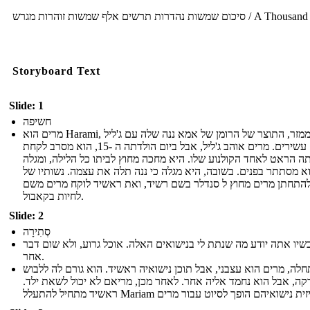
סיכום שמשות נהדרות תרשים אלף שמשות זוהרות מגרש / A Thousand
Storyboard Text
Slide: 1
חשיפה
מרים הוא Harami, ממזר, התוצר של הרומן של אמא ננה שלה עם ג'ליל
עסקים עשירים. מרים אוהב ג'ליל, אבל ביום הולדתה ה -15, הוא מסרב לקחת
ה הראט לאחד הקולנוע שלו. היא מחכה מחוץ לביתו כל הלילה, ומגלה
 מסתתר בפנים. בשובה, היא מגלה כי ננה תלה את עצמה. נשותיו של
 להתחתן מרים מחוץ ל סנדלר בשם רשיד, ואת ראשיד לוקח מרים משם
לחיות בקאבול.
Slide: 2
סְתִירָה
שיו אתה יודע מה שנתת לי בנישואים האלה. אוכל גרוע, ולא שום דבר
אחר.
לה, מרים הוא עצבני, אבל תוכן נישואיה ראשיד. הוא גורם לה ללבוש
קה, אבל הוא נחמד אליה אחר. לאחר מכן, מריאם לא יכול לשאת ילד.