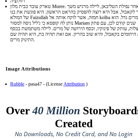
רזולוציה
טארק עובד בבית מלון Muree. לאחר נפילת הטליבאן, ליילה מרגיש משך
ר לקאבול, אבל היא רוצה להפסיק בהראט הראשון. היא פוגשת את בנו
של המולא Faizullah חמזה, אשר לוקח אותה אל kolba שבו מרים גדל. הוא
נותן לה קופסא כי ג'ליל ניסה למסור Mariam שנים קודם לכן, עם פתק
לות, עותק של פינוקיו, וכסף הירושה של מרים. ליילה משתמשת בכסף
 היתומים בקאבול, והיא שוב בהריון. אם זאת תהיה בת, היא תהיה שם
התינוק מרים.
Image Attributions
Rubble
- pasa47 - (License
Attribution
)
Over
40 Million
Storyboard
Created
No Downloads, No Credit Card, and No Login