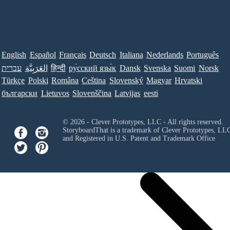
English
Español
Français
Deutsch
Italiana
Nederlands
Português
Norsk
Suomi
Svenska
Dansk
ру́сский язы́к
हिन्दी
العَرَبِيَّة
עברית
Türkçe
Polski
Româna
Ceština
Slovenský
Magyar
Hrvatski
български
Lietuvos
Slovenščina
Latvijas
eesti
© 2026 - Clever Prototypes, LLC - All rights reserved.
StoryboardThat is a trademark of Clever Prototypes, LL
and Registered in U.S. Patent and Trademark Office