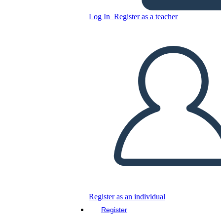
Ws של בחירות 1972
Log In
Register as a teacher
Copy this Storyboard
CREATE A STORYBOARD
PLAY SLIDESHOW
READ TO ME
Register as an individual
Register