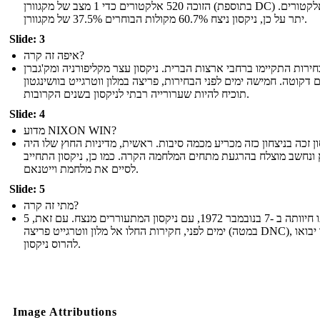
הזוכה 520 אלקטורים כדי 1 מצב של מקגוורן (בתוספת DC) ו -17 אלקטורים.
יתר על כן, ניקסון ניצח 60.7% מקולות הבוחרים 37.5% של מקגוורן.
Slide: 3
איפה זה קרה?
ירות התקיימו ברחבי ארצות הברית. ניקסון עצר מקליפורניה ומק'גברן
 דקוטה. חמישה ימים לפני הבחירות, פריצה במלון ווטרגייט בוושינגטון
תוכיח להיות שערורייה רבתי לניקסון בשנים הקרובות.
Slide: 4
מדוע NIXON WIN?
ון זכה בניצחון כזה מכריע מכמה סיבות. ראשית, מדיניות החוץ שלו היה
 ונחשב מוצלח בהרגעת מתחים המלחמה הקרה. כמו כן, ניקסון התחייב
לסיים את מלחמת וייטנאם.
Slide: 5
מתי זה קרה?
בחירתו חיוותה ב -7 בנובמבר 1972, עם ניקסון המתעוררים מנצח. עם זאת, 5
ימים לפני, חקירות החלו אל מלון ווטרגייט פריצה (במטה DNC), אשר יבואו
להרוס ניקסון.
Image Attributions