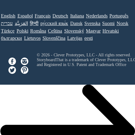
English
Español
Français
Deutsch
Italiana
Nederlands
Português
עברית
العَرَبِيَّة
हिन्दी
ру́сский язы́к
Dansk
Svenska
Suomi
Norsk
Türkçe
Polski
Româna
Ceština
Slovenský
Magyar
Hrvatski
български
Lietuvos
Slovenščina
Latvijas
eesti
© 2026 - Clever Prototypes, LLC - All rights reserved.
StoryboardThat is a trademark of Clever Prototypes, LL
and Registered in U.S. Patent and Trademark Office