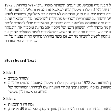
1972 בחירות 5 Ws - ניצול תכנון גרף עכביש, סטודנטים תיצורנה מארגן גרפי
להראות את 5 Ws הבחירות של 1972. ריצ'רד ניקסון יבוא לטאטא את הבחירות
רה דומיננטית. עם זאת, הבחירות לא תלכנה בלי מחלוקת, כשהחלו להגיע
ידיעות על שערוריית ווטרגייט מתחילות להתפשט. על ידי מתאר את 5 Ws של
ות ואת הופעתה של שערוריית ווטרגייט, התלמידים יוכלו להסביר ולנתח
ק מה מוגדר לרוץ הניצחון השני של ניקסון אגב בחינת ומסביר את הופעתה
 יהיה שערוריית ווטרגייט. זה יאפשר לתלמידים להיות מסוגלים להבין עד
ניקסון להשיג להיבחר מחדש, וכן כיצד בחירתו מחדש תהיה נפגמה על ידי
השערורייה המתעוררת.
Storyboard Text
Slide: 1
שהיה מעורב?
המירוץ לנשיאות של 1972 התקיים בין ריצ'רד ניקסון המועמד הדמוקרטי ג'ורג
'קגוורן. בנוסף, ניקסון נתמך על ידי הוועדה שלו לבחירתו המחודשת של
הנשיא, בראשות ג'ון מיטשל.
Slide: 2
מה היו התוצאות?
תוצאות הבחירות התבררו להיות נצחון סוחף ניקסון. הוא נשא 49 מדינות,