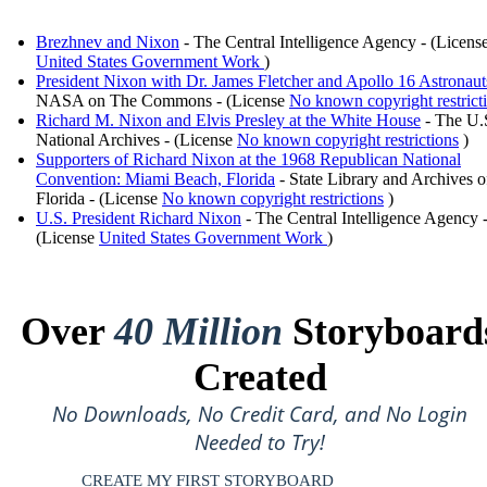
Brezhnev and Nixon
- The Central Intelligence Agency - (Licens
United States Government Work
)
President Nixon with Dr. James Fletcher and Apollo 16 Astronaut
NASA on The Commons - (License
No known copyright restrict
Richard M. Nixon and Elvis Presley at the White House
- The U.
National Archives - (License
No known copyright restrictions
)
Supporters of Richard Nixon at the 1968 Republican National
Convention: Miami Beach, Florida
- State Library and Archives o
Florida - (License
No known copyright restrictions
)
U.S. President Richard Nixon
- The Central Intelligence Agency 
(License
United States Government Work
)
Over
40 Million
Storyboard
Created
No Downloads, No Credit Card, and No Login
Needed to Try!
CREATE MY FIRST STORYBOARD