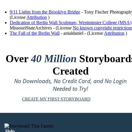
9/11 Lights from the Brooklyn Bridge
- Tony Fischer Photograph
(License
Attribution
)
Dedication of Berlin Wall Sculpture, Westminster College (MSA)
MissouriStateArchives - (License
No known copyright restriction
The Fall of the Berlin Wall
- antaldaniel - (License
Attribution
)
Over
40 Million
Storyboard
Created
No Downloads, No Credit Card, and No Login
Needed to Try!
CREATE MY FIRST STORYBOARD
Help