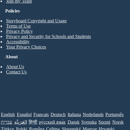
Join my Team
Policies
Storyboard Copyright and Usage
Terms of Use
Privacy Policy
Privacy and Security for Schools and Students
Accessibility
Your Privacy Choices
About
About Us
Contact Us
English
Español
Français
Deutsch
Italiana
Nederlands
Português
Norsk
Suomi
Svenska
Dansk
ру́сский язы́к
हिन्दी
العَرَبِيَّة
עברית
Türkçe
Polski
Româna
Ceština
Slovenský
Magyar
Hrvatski