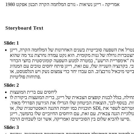
1980 אמריקה - רייגן נשיאות - גורם המלחמה הקרה תכנון אפקט
Storyboard Text
Slide: 1
נטרל את השפעה סובייטית בשנים האחרונות של המלחמה הקרה, רייגן
צטברות גדולה של גנות מקומית. הוא נקט עמדה נחרצת נגד מה שהוא
 "אימפריית הרשע", במטרה למנוע השפעה קומוניסטית בחצי הכדור
. בקדנציה השנייה שלו, עם זאת, רייגן פיתח יחסים טובים עם המנהיג
ייטי מיכאיל גורבצ'וב. הם עבדו יחד כדי צמצום נשק ויש הגלסנוסט, או
פתיחות פוליטיות.
Slide: 2
ליחסים עם ברית המועצות
חילה, בגלל לבנות קופצים הצבאית של רייגן, ברית המועצות ביקורת לו
ת. בנוסף לכך, הוצאות הביטחון שלו הגדילו את הגירעון הפדרלי מאוד.
תוכניות כמו יוזמת ההגנה האסטרטגית שלו, או SDI, שמטרתם לשפר את
ולוגיית הגנה צבאית. עם זאת, עם היחסים החיוביים שלו בהמשך, רייגן
סייעו להביא שלום בין הסובייטים ואמריקה, אשר זכו לשבחים הרבה.
Slide: 3