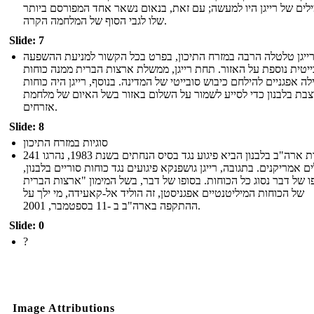
לים של רייגן היו למעשה; עם זאת, בנאום נשאר אחד המפורסם ביותר
שלו לגבי הסוף של המלחמה הקרה.
Slide: 7
ייגן טלטלה הרבה במזרח התיכון, בפרט בכל הקשור למניעת ההשפעה
יטית נוספת על האזור. תחת רייגן, ממשלת ארצות הברית ממנה כוחות
לה אפגניים להילחם כיבוש סובייטי של המדינה. בנוסף, רייגן היה כוחות
בת בלבנון כדי לסייע לשמור על השלום באזור בשל האיום של מלחמת
אזרחים.
Slide: 8
סוגיות במזרח התיכון
נוכחות ארה"ב בלבנון הביא פיגוע נגד בסיס הנחתים בשנת 1983, נהרגו 241
ים אמריקנים. בתגובה, רייגן גושפנקא פיגועים נגד כוחות סוריים בלבנון,
ו של דבר נסוג כל הכוחות. בסופו של דבר, בשל המימון "ארצות הברית
של הכוחות המיליטנטיים אפגניסטן, זה הוליד אל-קאעידה, מי ילך על
ההתקפה בארה"ב ב -11 בספטמבר, 2001.
Slide: 0
?
Image Attributions