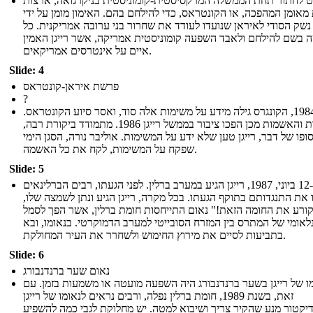
 לחתור תחת הממשלה המרקסיסטית-קומוניסטית בניקרגואה, ארצות
מאומן המהפכה, או הקונטראס, כדי להילחם בהם. האימון מומן על ידי
נשק הסודי לאיראן שנועדו לעודד את שחרור בני ערובה אמריקנית. כל
ה בשם להילחם ולאבד השפעה קומוניסטית אמריקה, אשר רייגן האמין
איים על אינטרסים אמריקאים.
Slide: 4
פרשת איראן-קונטראס
?
בשנת 1984, הקונגרס גילה מידע על משימות אלה סוד, ואסר סיוע הקונטראס.
הפעולות והאשמות מכן הפכו ציבור בממשל רייגן 1986. מתמודד ביקורת רבה,
ופו של דבר, רייגן טען שלא ידע על המשימות. אוליבר נורה, הסגן הימי
שפקח על המשימות, לקח את כל האשמה.
Slide: 5
ב -12 ביוני, 1987, רייגן הגיע במערב ברלין. לפני הגעתו, רבים הברלינאים
 את התנגדותם בתוקף הגעתו. בכל מקרה, רייגן הגיע ונתן לשמצה שלו,
ורע את החומה הזאת!" נאום התייחסות חומת ברלין, אשר הפך לסמל
לאומי של המתרס בין המזרח הסובייטי למערב הדמוקרטי. בנאומו, ובא
בתביעות לסיים את מירוץ החימוש ולשחרר את העיר המחולקת.
Slide: 6
נאום שער ברנדנבורג
ו של רייגן בשער ברנדנבורג היה השפעה מועטה או משמעות בזמן. עם
זאת, בשנת 1989, חומת ברלין נפלה, ורבים נראים לנאומו של רייגן
יקטור מנע שהקיר צריך ושיבוא למטה. יש מחלוקת לגבי כמה להשפיע