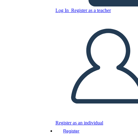
רייגן נשיאות - המלחמה הקרה
Log In
Register as a teacher
Copy this Storyboard
CREATE A STORYBOARD
PLAY SLIDESHOW
READ TO ME
Register as an individual
Register