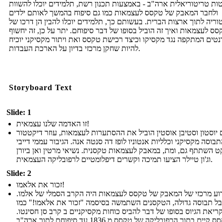
ת טריטוריאלית ארה"ב - באמצעות תכנון רשת, תלמידים יוכלו להשוות
ולחבר המאבק של טקסס לעצמאות כמו גם סיפוח בהמשך לאותם ילדים
וריה לתוך ארצות הברית. בעשותם כך, תלמידים יוכלו להבין הן דרכו של
סס לעצמאות ואיך זה הוביל בסופו של דבר סיפוחם. יתר על כן, זה יחשוף
טים המתקפה נגד מקסיקו וכיצד רכישת טקסס ואת ויתור מקסיקני יוכיח
להיות שחקן מרכזי בדיון על הארכת העבדות.
Storyboard Text
Slide: 1
זו האדמה שלנו עצמאית!
יוסטון וסטיבן אוסטין הוביל את ההסתערות לעצמאות, עוזר דיקטטור
בוסה מקסיקני וכלליות אנטוניו לופז דה סנטה אנה. הגיבור עממי דייבי
ט השתתף גם, ומת, במאבק לעצמאות טקסנית. נשיאי מרטין ואן ביורן
וג'ון טיילר הציעו תמיכה וקשרים דיפלומטיים לרפובליקה העצמאית.
Slide: 2
זכור את אלאמו!
וע מרכזי של המאבק של טקסס לעצמאות היה הקרב הסמלי של אלמו.
ל תבוסה גדולה, הטקסנים השתמשה בסיסמה "זכור את אלאמו!" כמו
ריאת הגיוס בסופו של דבר להביס כוחות מקסיקניים ב קרב סן חסינטו.
טקסס קיים בתור הרפובליקה של טקסס מ 1836 עד סיפוחם לתוך ארה"ב