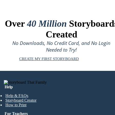
Over
40 Million
Storyboard
Created
No Downloads, No Credit Card, and No Login
Needed to Try!
CREATE MY FIRST STORYBOARD
Help
Help & FAQs
Storyboard Creator
How to Print
For Teachers