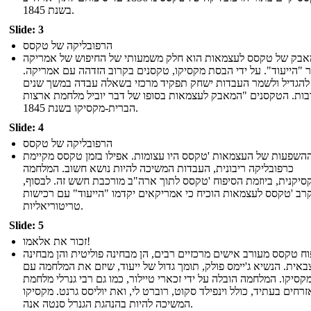
בשנת 1845.
Slide: 3
הרפובליקה של טקסס
בק של טקסס לעצמאות הוא חלק משמעותי של החיפוש של אמריקה
 "הייעוד". על ידי הבסת מקסיקו, טקסנים בקרוב הזדהה עם אמריקה.
להגדיל ולשמר העבדות ישחק תפקיד מרכזי בשאלה עבדה במשך שנים
בות. הטקסנים "המאבק לעצמאות בסופו של דבר יוביל מלחמת ארצות
הברית-מקסיקו בשנת 1845.
Slide: 4
הרפובליקה של טקסס
השפעות של העצמאות 'טקסס היו עצומות. אפילו בזמן טקסס מקיימת
כרפובליקה ריבונית, העבדות המשיכה להיות נושא חשוב. המלחמה
יקנית, ביוזמת הסיפוח 'טקסס לתוך ארה"ב מורכבת חשש זה. לבסוף,
רב 'טקסס לעצמאות הוכיח כי אמריקאים יקדמו "הייעוד" עם רכישות
טריטוריאליות.
Slide: 5
זכור את אלאמו!
וח טקסס מעורב אישים מרכזיים רבים, הן מבחינה פוליטית והן מבחינה
באית. הנשיא ג'יימס פולק, תומך גדול של ייעוד, שיזם את המלחמה עם
קסיקו. המלחמה הובלה על ידי זכארי טיילור, כמו גם רבי גנרלי מלחמת
זרחים בעתיד, כולל וינפילד סקוט, רוברט לי, ואת יוליסס גרנט. מקסיקו
המשיכה להיות בהנהגת הגנרל סנטה אנה.