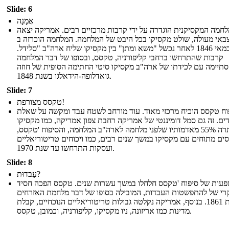
Slide: 6
אֲמָנָה
חמה המקסיקנית הוגדרה על ידי קרבות מרכזיים רבים. אמריקה יצאה
באי מעולה, שולט מקסיקו בכל היבט של המלחמה. המלחמה הוכרזה ב
-13 במאי 1846 לאחר נכשל "משא ומתן" בין מקסיקו שליח ארה"ב "סלידל.
קרבות שהתרחשו ברחבי קליפורניה, טקסס, ובסופו של דבר המלחמה
תיימה עם לכידתו של ארה"ב מקסיקו סיטי החתימה הסופית של חוזה
גואדלופה-הידאלגו בשנת 1848.
Slide: 7
טקסס מצורפת!
וח טקסס הוכיח מרכזי מאוד. עוד מורחב לשטח עבד ומקשה על שאלת
ים. זה גם סמל דומיננטי של אמריקה רחבת צפון אמריקה, כמו מקסיקו
ויתרה 55% מאדמותיו שלפני מלחמה לארה"ב המלחמה, והסיפוח 'טקסס,
סים מתוחים עם מקסיקו במשך שנים רבים, כמו ויכוחים טריטוריאליים
ועסקות התרחשו עד שנת 1970.
Slide: 8
עַבדוּת?
עות של סיפוח 'טקסס חלחלו במשך עשרות שנים. טקסס הפכה חסיד
רי של להתפשטות העבדות, המובילה בסופו של דבר מלחמת האזרחים
בשנת 1861. בנוסף, אמריקה נקלטה גבולות טריטוריאליים הנוכחיים, קבלת
מדינות כמו אריזונה, ניו מקסיקו, קליפורניה, וכמובן, טקסס.