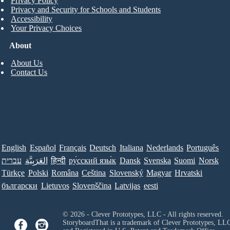
Privacy Policy
Privacy and Security for Schools and Students
Accessibility
Your Privacy Choices
About
About Us
Contact Us
English
Español
Français
Deutsch
Italiana
Nederlands
Português
Norsk
Suomi
Svenska
Dansk
ру́сский язы́к
हिन्दी
العَرَبِيَّة
עברית
Türkçe
Polski
Româna
Ceština
Slovenský
Magyar
Hrvatski
български
Lietuvos
Slovenščina
Latvijas
eesti
© 2026 - Clever Prototypes, LLC - All rights reserved.
StoryboardThat is a trademark of Clever Prototypes, LL