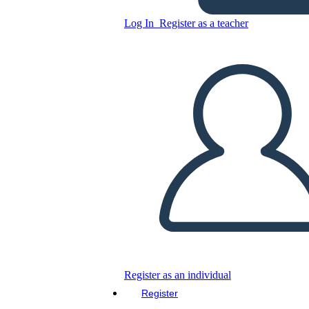
עצמאות טקסנית וסיפוח טקסס
Log In
Register as a teacher
Copy this Storyboard
CREATE A STORYBOARD
PLAY SLIDESHOW
READ TO ME
Register as an individual
Register