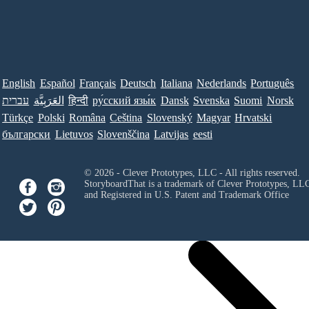
English
Español
Français
Deutsch
Italiana
Nederlands
Português
Norsk
Suomi
Svenska
Dansk
ру́сский язы́к
हिन्दी
العَرَبِيَّة
עברית
Türkçe
Polski
Româna
Ceština
Slovenský
Magyar
Hrvatski
български
Lietuvos
Slovenščina
Latvijas
eesti
© 2026 - Clever Prototypes, LLC - All rights reserved.
StoryboardThat is a trademark of Clever Prototypes, LL
and Registered in U.S. Patent and Trademark Office