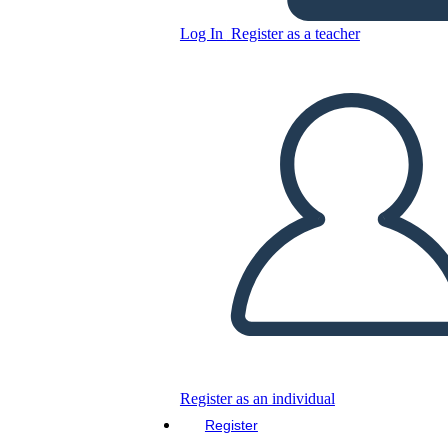
פדרליזם - ועידת החוקה
Log In
Register as a teacher
Copy this Storyboard
CREATE A STORYBOARD
PLAY SLIDESHOW
READ TO ME
Register as an individual
Register