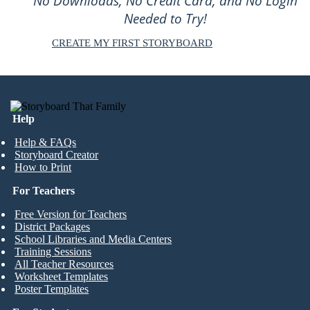
No Downloads, No Credit Card, and No Login
Needed to Try!
CREATE MY FIRST STORYBOARD
Help
Help & FAQs
Storyboard Creator
How to Print
For Teachers
Free Version for Teachers
District Packages
School Libraries and Media Centers
Training Sessions
All Teacher Resources
Worksheet Templates
Poster Templates