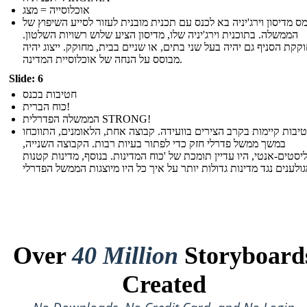
אוכלוסייה = מצג
ימס מדיסון וירג'יניה בא לכנס עם תכנית מובנית לעזור לסייע השיפוץ של
הממשלה. בתוכנית וירג'יניה שלו, מדיסון הציע שלוש רשויות השלטון.
קקת הסניף גם יהיה בעל שני בתים, או שניים בבית, מחוקק. ייצוג יהיה
מבוסס על הנחה של אוכלוסיית המדינה.
Slide: 6
חטיבות בכנס
כוח הברית!
הממשלה הפדרלית STRONG!
יבות קיימות בקרב הצירים בוועידה. קבוצה אחת, הלאומנים, התווכחו
במשך ממשל פדרלי חזק כדי לפתור בעיות רבות. הקבוצה השנייה,
סטים-אנטי, היו עדיין תומכת של 'כוח המדינות. בנוסף, מדינות קטנות
Over
40 Million
Storyboard
Created