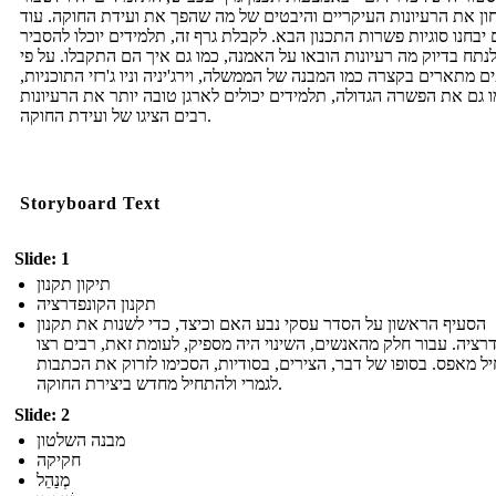
ון את הרעיונות העיקריים והיבטים של מה שהפך את ועידת החוקה. עוד
יבחנו סוגיות פשרות התכנון הבא. לקבלת גרף זה, תלמידים יוכלו להסביר
לנתח בדיוק מה רעיונות הובאו על האמנה, כמו גם איך הם התקבלו. על פי
ם מתארים בקצרה כמו המבנה של הממשלה, וירג'יניה וניו ג'רזי התוכניות,
 גם את הפשרה הגדולה, תלמידים יכולים לארגן טובה יותר את הרעיונות
רבים הציגו של ועידת החוקה.
Storyboard Text
Slide: 1
תיקון תקנון
תקנון הקונפדרציה
הסעיף הראשון על הסדר עסקי נבע האם וכיצד, כדי לשנות את תקנון
רציה. עבור חלק מהאנשים, השינוי היה מספיק, לעומת זאת, רבים רצו
ל מאפס. בסופו של דבר, הצירים, בסודיות, הסכימו לזרוק את הכתבות
לגמרי ולהתחיל מחדש ביצירת החוקה.
Slide: 2
מבנה השלטון
חקיקה
מְנַהֵל