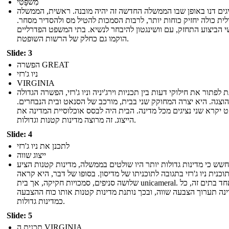
מִשׁפָּטִי
גים דנו באופן שבו הממשלה החדשה זה יהיה מובנה. ראשית, הממשלה
ית כולה יחזיק כוחות יותר, לרבות הסמכות להטיל מס ולהסדיר מסחר.
 הביצוע התחזק, עם וושינגטון להיבחר לנשיא. בתי המשפט הפדרליים
הוקמו גם כחלק של הרשות השופטת.
Slide: 3
הפשרה GREAT
ניו ג'רזי
VIRGINIA
 לפתור את חילוקי דעות בין תכניות וירג'יניה וניו ג'רזי, הפשרה הגדולה
הוצגה. היא יצרה המחוקק שני בבית, מורכב של הסנאט ובית הנבחרים.
 יקרא שני נציגים מכל מדינה. הבית היה לבסס אוכלוסיית המדינה את
הייצוג. זה מרוצה מדינות קטנות וגדולות.
Slide: 4
לתכנן את ניו ג'רזי
ייצוג שווה
שש כי מדינות גדולות יותר היו שולטים בממשלה, מדינות קטנות הציע
וכנית ניו ג'רזי בתגובה לתוכניתו של מדיסון. בסופו של דבר, היא קראה
שלושה סניפים, סמכויות חקיקה, אך בית unicameral. באחד בתים זה, כל
נה תערוך הצבעה שווה, ובכך נותנת מדינות קטנות אותו כוח ההצבעה
כמדינות גדולות.
Slide: 5
תכנית ה VIRGINIA