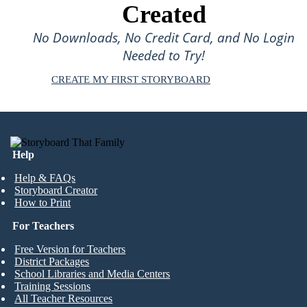
Created
No Downloads, No Credit Card, and No Login
Needed to Try!
CREATE MY FIRST STORYBOARD
Help
Help & FAQs
Storyboard Creator
How to Print
For Teachers
Free Version for Teachers
District Packages
School Libraries and Media Centers
Training Sessions
All Teacher Resources