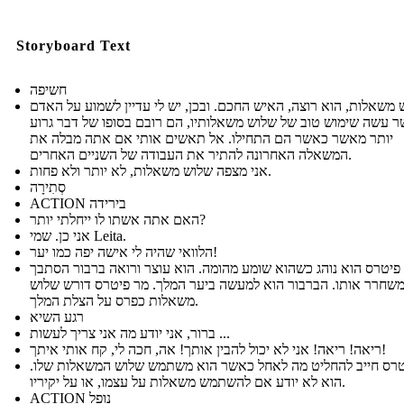
Storyboard Text
חשיפה
 משאלות, הוא רוצה, האיש החכם. ובכן, יש לי עדיין לשמוע על האדם
 עשה שימוש טוב של שלוש משאלותיו, הם רובם בסופו של דבר גרוע
יותר מאשר כאשר הם התחילו. אל תאשים אותי אם אתה מבלה את
המשאלה האחרונה להתיר את העבודה של השניים האחרים.
אני מצפה שלוש משאלות, לא יותר ולא פחות.
סְתִירָה
ACTION בירידה
האם אתה אשתו לו ייחלתי יותר?
אני כן. שמי Leita.
הלוואי שהיה לי אישה יפה כמו יער!
פיטרס הוא נוהג כשהוא שומע מהומה. הוא עוצר ורואה ברבור הסתבך
משחרר אותו. הברבור הוא למעשה ביער המלך. מר פיטרס דורש שלוש
משאלות כפרס על הצלת המלך.
רגע השיא
ברור, אני יודע מה אני צריך לעשות ...
ריאה! ריאה! אני לא יכול להבין אותך! אה, חכה לי, קח אותי איתך!
טרס חייב להחליט מה לאחל כאשר הוא משתמש שלוש המשאלות שלו.
הוא לא יודע אם להשתמש משאלות על עצמו, או על יקיריו.
ACTION נופל