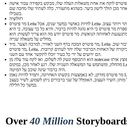
פיטרס לוקח את אחת משאלות העלה שלו, מבקש בקפידה עבור אישה
אחר מכן הולך לישון ביער. כשהוא מתעורר, כלה לעתיד שלו מחכה שם
בשבילו.
רזולוציה
מר פיטרס Leita לחיות באושר במשך שנים, אבל Leita גדל יותר ויותר עצוב.
פרת מר פיטרס כי היא נהגה להיות ברבור, והיא כל כך עצובה, כי היא
תגעגעת לאחותה הנואשת. מר פיטרס יודע מה הוא צריך לעשות: הוא
מחליט על משאלה שנייה.
מר פיטרס המכה בדף השני לאוויר, למרבה הצער. מיד, Leita הוא ברבור שוב.
מר פיטרס, Leita, ואת ביקורה של האחות הברבור שלה יחד לעתים קרובות.
הם ידועים על ידי כל בעיר יוכלו לתקשר אחד עם השני.
הוא התכופף ונשק לה לשלום, ואז לקח עוד עלה מן notecase שלו, פוצץ אותו
מהחלון, ומשתמש עד המשאלה השנייה שלו. רגע לאחר מכן, במקום Leita,
היה ברבור שינה שוכב על המיטה.
מר פיטרס מזדקן, לא באמצעות בקשתו האחרונה, ותמיד להיות נאמן Leita.
 מותו, השיר העצוב, האומלל של שני ברבורים ניתן לשמוע, לשיר בעצב
במשך כל הלילה.
Over
40 Million
Storyboard