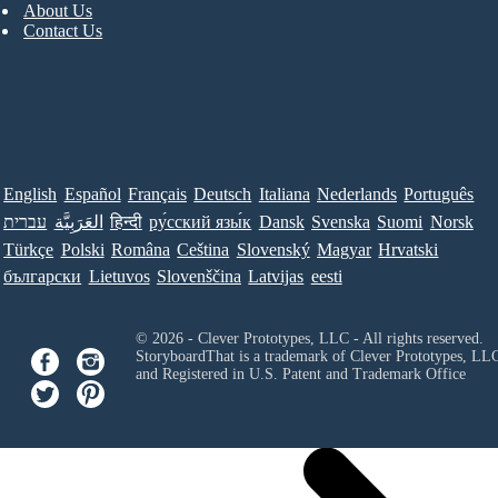
About Us
Contact Us
English
Español
Français
Deutsch
Italiana
Nederlands
Português
Norsk
Suomi
Svenska
Dansk
ру́сский язы́к
हिन्दी
العَرَبِيَّة
עברית
Türkçe
Polski
Româna
Ceština
Slovenský
Magyar
Hrvatski
български
Lietuvos
Slovenščina
Latvijas
eesti
© 2026 - Clever Prototypes, LLC - All rights reserved.
StoryboardThat is a trademark of Clever Prototypes, LL
and Registered in U.S. Patent and Trademark Office