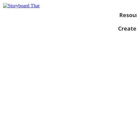
Resou
Create